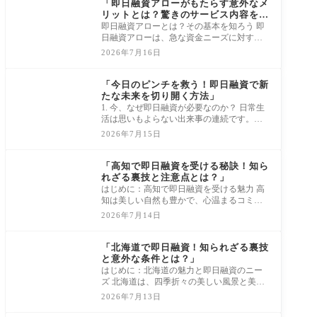
「即日融資アローがもたらす意外なメ
リットとは？驚きのサービス内容を公
開！」
即日融資アローとは？その基本を知ろう 即
日融資アローは、急な資金ニーズに対する
頼もしい味方です！例えば、医療費や急な
2026年7月16日
出費
消費者金融借入審査
「今日のピンチを救う！即日融資で新
たな未来を切り開く方法」
1. 今、なぜ即日融資が必要なのか？ 日常生
活は思いもよらない出来事の連続です。例
えば、急な医療費が発生したり、愛車の故
2026年7月15日
障が
消費者金融借入審査
「高知で即日融資を受ける秘訣！知ら
れざる裏技と注意点とは？」
はじめに：高知で即日融資を受ける魅力 高
知は美しい自然も豊かで、心温まるコミュ
ニティが魅力の地域です。だけど、時には
2026年7月14日
急な
消費者金融借入審査
「北海道で即日融資！知られざる裏技
と意外な条件とは？」
はじめに：北海道の魅力と即日融資のニー
ズ 北海道は、四季折々の美しい風景と美味
しい食べ物、そして温かく、親しみやすい
2026年7月13日
人々
消費者金融借入審査