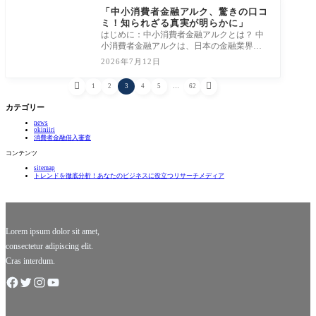
「中小消費者金融アルク、驚きの口コ
ミ！知られざる真実が明らかに」
はじめに：中小消費者金融アルクとは？ 中
小消費者金融アルクは、日本の金融業界に
おいて独自のカラーを放っている魅力的な
2026年7月12日
企業


1
2
3
4
5
…
62
カテゴリー
news
okiniiri
消費者金融借入審査
コンテンツ
sitemap
トレンドを徹底分析！あなたのビジネスに役立つリサーチメディア
Lorem ipsum dolor sit amet,
consectetur adipiscing elit.
Cras interdum.