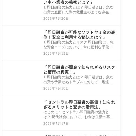
い中小業者の秘密とは？」
1. 即日融資の魅力とは？ 即日融資は、急な
出費に直面した際の救世主のような存在で
す。家庭の急な修理や予期しない医療費、
2026年7月20日
さら
消費者金融借入審査
「即日融資が可能なソフトヤミ金の裏
側！安全に利用する秘訣とは？」
1. 即日融資の魅力とリスク 即日融資は、急
な資金ニーズにおいて非常に便利な手段で
す！例えば、予期せぬ医療費や急な修理費
2026年7月19日
用、
消費者金融借入審査
「即日融資が闇金？知られざるリスク
と驚愕の真実！」
1. 即日融資の魅力とは？ 即日融資は、急な
出費や予期せぬトラブルに対して、迅速な
資金調達を可能にする魅力的な選択肢で
2026年7月18日
す。た
消費者金融借入審査
「セントラル即日融資の裏側！知られ
ざるメリットと驚きの活用法」
はじめに：セントラル即日融資の魅力と
は？ 現代社会において、お金は生活の基盤
を支える重要な要素です。しかし、急な出
2026年7月17日
費が発
消費者金融借入審査