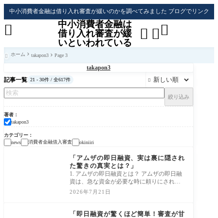
中小消費者金融は借り入れ審査が緩いのかを調べてみました ブログでリンク
中小消費者金融は




借り入れ審査が緩
いといわれている
ホーム
takapon3
Page 3

takapon3
記事一覧
21 - 30件 / 全617件

絞り込み
著者
takapon3
カテゴリー
消費者金融借入審査
news
okiniiri
消費者金融借入審査
「アムザの即日融資、実は裏に隠され
た驚きの真実とは？」
1. アムザの即日融資とは？ アムザの即日融
資は、急な資金が必要な時に頼りにされる
素晴らしいサービスです！想定外の出費や
2026年7月21日
急な
消費者金融借入審査
「即日融資が驚くほど簡単！審査が甘