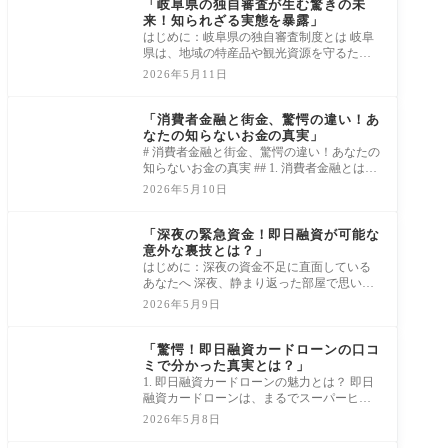
「岐阜県の独自審査が生む驚きの未
来！知られざる実態を暴露」
はじめに：岐阜県の独自審査制度とは 岐阜
県は、地域の特産品や観光資源を守るため
に独自の審査制度を導入しました。この制
2026年5月11日
度は
消費者金融借入審査
「消費者金融と街金、驚愕の違い！あ
なたの知らないお金の真実」
# 消費者金融と街金、驚愕の違い！あなたの
知らないお金の真実 ## 1. 消費者金融とは？
その基本を知る 消費者金融は、私たちの日
2026年5月10日
常
消費者金融借入審査
「深夜の緊急資金！即日融資が可能な
意外な裏技とは？」
はじめに：深夜の資金不足に直面している
あなたへ 深夜、静まり返った部屋で思いも
よらぬ「お金が足りない！」という不安が
2026年5月9日
襲っ
消費者金融借入審査
「驚愕！即日融資カードローンの口コ
ミで分かった真実とは？」
1. 即日融資カードローンの魅力とは？ 即日
融資カードローンは、まるでスーパーヒー
ローのような存在です！急な医療費や冠婚
2026年5月8日
葬祭
消費者金融借入審査