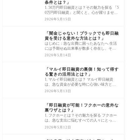
条件とは？」
1. 50万円即日融資とは？その魅力を探る 「5
0万円即日融資」と聞くと、心が躍りません
か？急な出費や予想外のトラブルに直面し
2026年5月15日
たと
消費者金融借入審査
「闇金じゃない！ブラックでも即日融
資を受ける意外な方法とは？」
はじめに：急な出費に困ったあなたへ 生活
には予期せぬ出来事が数多く存在し、それ
により急にお金が必要になることもよくあ
2026年5月14日
りま
消費者金融借入審査
「マルイ即日融資の裏側！知って得す
る驚きの活用法とは？」
1. マルイ即日融資とは？ マルイ即日融資
は、急な資金が必要な時に心強い味方とな
る便利なサービスです。金融機関では、融
2026年5月13日
資の審
消費者金融借入審査
「即日融資が可能！フクホーの意外な
裏ワザとは？」
1. フクホーとは？その魅力を探る フクホー
は、急な支出に悩むすべての人々にとって
魅力的な選択肢です。この金融サービス
2026年5月12日
は、即
消費者金融借入審査