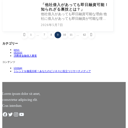
「他社借入があっても即日融資可能！
知られざる裏技とは？」
他社借入があっても即日融資可能な理由 他
社に借入があっても即日融資が可能な理由
は、現代の金融システムが柔軟に進化して
2026年5月7日
いる


1
…
7
8
9
10
11
…
62
カテゴリー
news
okiniiri
消費者金融借入審査
コンテンツ
sitemap
トレンドを徹底分析！あなたのビジネスに役立つリサーチメディア
Lorem ipsum dolor sit amet,
consectetur adipiscing elit.
Cras interdum.