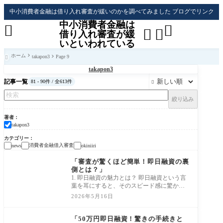
中小消費者金融は借り入れ審査が緩いのかを調べてみました ブログでリンク
中小消費者金融は




借り入れ審査が緩
いといわれている
ホーム
takapon3
Page 9

takapon3
記事一覧
81 - 90件 / 全613件

絞り込み
著者
takapon3
カテゴリー
消費者金融借入審査
news
okiniiri
消費者金融借入審査
「審査が驚くほど簡単！即日融資の裏
側とは？」
1. 即日融資の魅力とは？ 即日融資という言
葉を耳にすると、そのスピード感に驚かさ
れる方も多いでしょう。「お金がすぐに手
2026年5月16日
に入
消費者金融借入審査
「50万円即日融資！驚きの手続きと