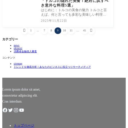
「トルコの隠れた美食！絶対に試すべ
き意外な料理5選」
はじめに：トルコの美食の魅力 トルコと言
えば、何と言っても多彩な美味しい料理が
魅力です！ケバブやピデ、ドルマなど、世
2025年11月22日
界中


1
…
7
8
9
10
11
…
45
カテゴリー
news
okiniiri
消費者金融借入審査
コンテンツ
sitemap
トレンドを徹底分析！あなたのビジネスに役立つリサーチメディア
Lorem ipsum dolor sit amet,
consectetur adipiscing elit.
Cras interdum.
トップページ