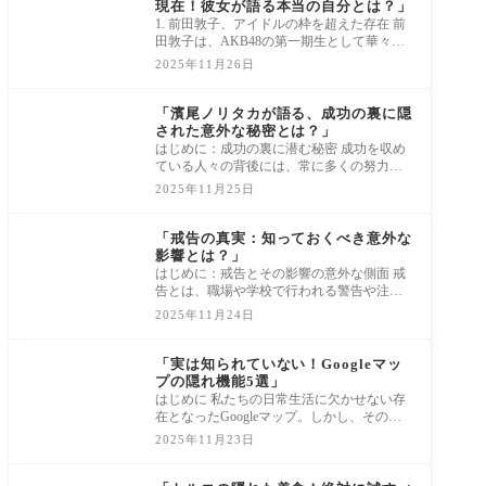
現在！彼女が語る本当の自分とは？」
1. 前田敦子、アイドルの枠を超えた存在 前
田敦子は、AKB48の第一期生として華々し
くデビューし、瞬く間に日本のアイドル界
2025年11月26日
の象徴と
news
「濱尾ノリタカが語る、成功の裏に隠
された意外な秘密とは？」
はじめに：成功の裏に潜む秘密 成功を収め
ている人々の背後には、常に多くの努力と
犠牲が存在します。しかし、濱尾ノリタカ
2025年11月25日
氏の
news
「戒告の真実：知っておくべき意外な
影響とは？」
はじめに：戒告とその影響の意外な側面 戒
告とは、職場や学校で行われる警告や注意
のことを指しますが、その背後には私たち
2025年11月24日
が思
news
「実は知られていない！Googleマッ
プの隠れ機能5選」
はじめに 私たちの日常生活に欠かせない存
在となったGoogleマップ。しかし、その機
能は単なる地図表示や経路案内にとどまら
2025年11月23日
ず、実
news