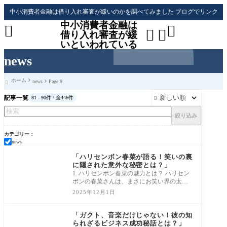
中小消費者金融は借り入れ審査が緩いのかを調べてみました ブログでリンク
中小消費者金融は




借り入れ審査が緩
いといわれている
news
ホーム
news
Page 9

記事一覧
81 - 90件 / 全446件

絞り込み
カテゴリー
news
news
「ハリセンボン春菜が語る！笑いの裏
に隠された意外な秘密とは？」
1. ハリセンボン春菜の魅力とは？ ハリセン
ボンの春菜さんは、まさにお笑い界の太陽
のような存在です。彼女の明るい笑顔と愛
2025年12月1日
らし
news
「ガクト、音楽だけじゃない！彼の知
られざるビジネス成功秘話とは？」