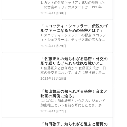
1. ガクトの音楽キャリア：成功の基盤 ガク
トの音楽キャリアのスタートは、1999年の
シングル「愛の歌」で、彼は瞬く間に日本
2025年11月30日
の音楽
news
「スコッティ・シェフラー、伝説のゴ
ルファーになるための秘密とは？」
1. スコッティ・シェフラーの原点 スコッテ
ィ・シェフラーは、テキサス州の広大な土
地で育ち、幼少期からゴルフに魅了されて
2025年11月29日
きま
news
「佐藤正久の知られざる秘密：外交の
影で繰り広げられた壮絶な戦いと
は？」
1. 佐藤正久とは何者か？ 佐藤正久氏は、日
本の外交界において、まさに光り輝く星の
ような存在です。彼が築いてきたキャリア
2025年11月28日
は、
news
「加山雄三の知られざる秘密！音楽と
映画の裏側に迫る」
はじめに：加山雄三という名のレジェンド
加山雄三という名前を耳にしたとき、多く
の人が思い浮かべるのはその美しい歌声や
2025年11月27日
映画
news
「前田敦子、知られざる過去と驚愕の