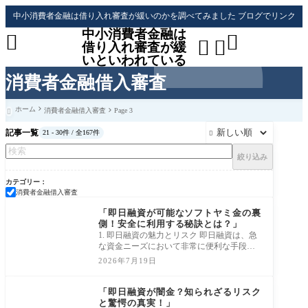
中小消費者金融は借り入れ審査が緩いのかを調べてみました ブログでリンク
中小消費者金融は




借り入れ審査が緩
いといわれている
消費者金融借入審査
ホーム
消費者金融借入審査
Page 3

記事一覧
21 - 30件 / 全167件

絞り込み
カテゴリー
消費者金融借入審査
消費者金融借入審査
「即日融資が可能なソフトヤミ金の裏
側！安全に利用する秘訣とは？」
1. 即日融資の魅力とリスク 即日融資は、急
な資金ニーズにおいて非常に便利な手段で
す！例えば、予期せぬ医療費や急な修理費
2026年7月19日
用、
消費者金融借入審査
「即日融資が闇金？知られざるリスク
と驚愕の真実！」