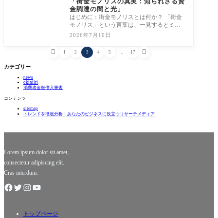
「街金モノリスの真実：知られざる資
金調達の闇と光」
はじめに：街金モノリスとは何か？ 「街金
モノリス」という言葉は、一見するとミス
テリアスで、まるでSF映画のタイトルのよ
2026年7月10日
うに響


1
2
3
4
5
…
17
カテゴリー
news
okiniiri
消費者金融借入審査
コンテンツ
sitemap
トレンドを徹底分析！あなたのビジネスに役立つリサーチメディア
Lorem ipsum dolor sit amet,
consectetur adipiscing elit.
Cras interdum.
トップページ