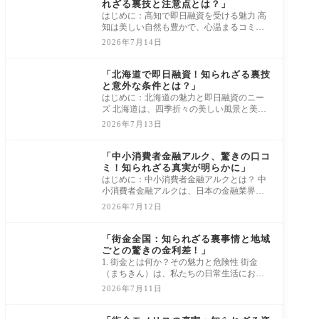
れざる裏技と注意点とは？」
はじめに：高知で即日融資を受ける魅力 高
知は美しい自然も豊かで、心温まるコミュ
ニティが魅力の地域です。だけど、時には
2026年7月14日
急な
消費者金融借入審査
「北海道で即日融資！知られざる裏技
と意外な条件とは？」
はじめに：北海道の魅力と即日融資のニー
ズ 北海道は、四季折々の美しい風景と美味
しい食べ物、そして温かく、親しみやすい
2026年7月13日
人々
消費者金融借入審査
「中小消費者金融アルク、驚きの口コ
ミ！知られざる真実が明らかに」
はじめに：中小消費者金融アルクとは？ 中
小消費者金融アルクは、日本の金融業界に
おいて独自のカラーを放っている魅力的な
2026年7月12日
企業
消費者金融借入審査
「街金全国：知られざる裏事情と地域
ごとの驚きの金利差！」
1. 街金とは何か？その魅力と危険性 街金
（まちきん）は、私たちの日常生活におい
て非常に頼りになる存在ですが、その実態
2026年7月11日
を知る
消費者金融借入審査