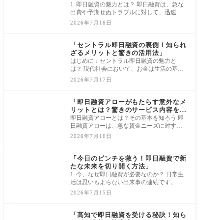
1. 即日融資の魅力とは？ 即日融資は、急な
出費や予期せぬトラブルに対して、迅速な
資金調達を可能にする魅力的な選択肢で
2026年7月18日
す。た
消費者金融借入審査
「セントラル即日融資の裏側！知られ
ざるメリットと驚きの活用法」
はじめに：セントラル即日融資の魅力と
は？ 現代社会において、お金は生活の基盤
を支える重要な要素です。しかし、急な出
2026年7月17日
費が発
消費者金融借入審査
「即日融資アローがもたらす意外なメ
リットとは？驚きのサービス内容を公
開！」
即日融資アローとは？その基本を知ろう 即
日融資アローは、急な資金ニーズに対する
頼もしい味方です！例えば、医療費や急な
2026年7月16日
出費
消費者金融借入審査
「今日のピンチを救う！即日融資で新
たな未来を切り開く方法」
1. 今、なぜ即日融資が必要なのか？ 日常生
活は思いもよらない出来事の連続です。例
えば、急な医療費が発生したり、愛車の故
2026年7月15日
障が
消費者金融借入審査
「高知で即日融資を受ける秘訣！知ら