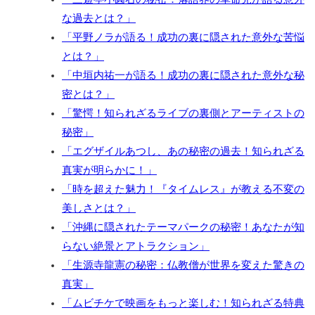
な過去とは？」
「平野ノラが語る！成功の裏に隠された意外な苦悩
とは？」
「中垣内祐一が語る！成功の裏に隠された意外な秘
密とは？」
「驚愕！知られざるライブの裏側とアーティストの
秘密」
「エグザイルあつし、あの秘密の過去！知られざる
真実が明らかに！」
「時を超えた魅力！『タイムレス』が教える不変の
美しさとは？」
「沖縄に隠されたテーマパークの秘密！あなたが知
らない絶景とアトラクション」
「生源寺龍憲の秘密：仏教僧が世界を変えた驚きの
真実」
「ムビチケで映画をもっと楽しむ！知られざる特典