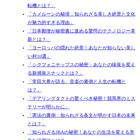
転機とは？」
「カメルーンの秘境：知られざる美しき絶景と文化
が魅力的すぎる理由」
「日本郵便が秘密裏に進める驚愕のテクノロジー革
新とは？」
「ヨーロッパの隠れた絶景！あなたが知らない美し
い村10選」
「シクフォニチップスの秘密：あなたの味覚を変え
る新感覚スナックとは？」
「常田大希が語る、音楽の裏側と人生の転機と
は？」
「デアリングタクトの驚くべき秘密！競馬界のミス
テリーが明らかに」
「憲法の裏側：知られざる条文が明かす日本の未来
とは？」
「知られざるJBAの秘密！あなたの生活を変える意