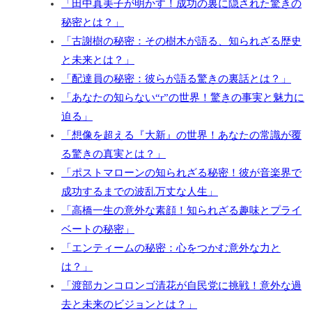
「田中真美子が明かす！成功の裏に隠された驚きの
秘密とは？」
「古謝樹の秘密：その樹木が語る、知られざる歴史
と未来とは？」
「配達員の秘密：彼らが語る驚きの裏話とは？」
「あなたの知らない“r”の世界！驚きの事実と魅力に
迫る」
「想像を超える『大新』の世界！あなたの常識が覆
る驚きの真実とは？」
「ポストマローンの知られざる秘密！彼が音楽界で
成功するまでの波乱万丈な人生」
「高橋一生の意外な素顔！知られざる趣味とプライ
ベートの秘密」
「エンティームの秘密：心をつかむ意外な力と
は？」
「渡部カンコロンゴ清花が自民党に挑戦！意外な過
去と未来のビジョンとは？」