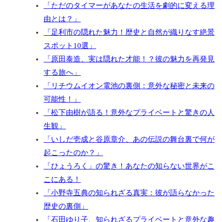
「ただのタイマーがあなたの生活を劇的に変える理
由とは？」
「足利市の隠れた魅力！歴史と自然が織りなす絶景
スポット10選」
「原田泰造、実は隠れた才能！？彼の魅力を再発見
する旅へ」
「リチウムイオン電池の裏側：意外な秘密と未来の
可能性！」
「松下由樹が語る！意外なプライベートと驚きの人
生観」
「いしだ壱成と谷原章介、あの伝説の舞台裏で何が
起こったのか？」
「ひょうろく」の驚き！あなたの知らない世界がこ
こにある！
「小野寺五典の知られざる真実：彼が語らなかった
歴史の裏側」
「石田ゆり子、知られざるプライベートと意外な趣