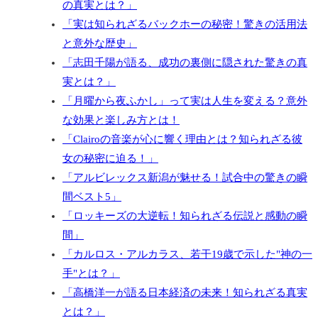
の真実とは？」
「実は知られざるバックホーの秘密！驚きの活用法
と意外な歴史」
「志田千陽が語る、成功の裏側に隠された驚きの真
実とは？」
「月曜から夜ふかし」って実は人生を変える？意外
な効果と楽しみ方とは！
「Clairoの音楽が心に響く理由とは？知られざる彼
女の秘密に迫る！」
「アルビレックス新潟が魅せる！試合中の驚きの瞬
間ベスト5」
「ロッキーズの大逆転！知られざる伝説と感動の瞬
間」
「カルロス・アルカラス、若干19歳で示した"神の一
手"とは？」
「高橋洋一が語る日本経済の未来！知られざる真実
とは？」