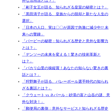
外な活用法とは？」
「彬子女王が語る、知られざる皇室の秘密とは？」
「黒田清子が語る、皇族からの脱却と新たな人生の
選択」
「日本の人口、実は〇〇が原因で急激に減少中!? 未
来への警鐘」
「バービーの秘密：知られざる歴史と意外な影響力
とは？」
「デンソーの未来を変える！驚きの技術革新と
は？」
「バカリ山里の操縦賞！あなたの知らない驚きの裏
話とは？」
「狩野舞子が語る、バレーボール選手時代の知られ
ざる裏話とは？」
「クウェート vs ネパール：砂漠の富と山岳の謎、意
外な対決！」
「郵便局の裏側：意外なサービスと知られざる歴史