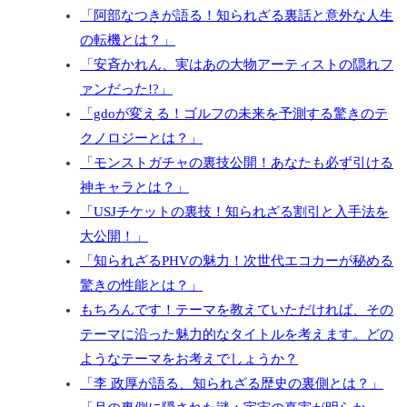
「阿部なつきが語る！知られざる裏話と意外な人生
の転機とは？」
「安斉かれん、実はあの大物アーティストの隠れフ
ァンだった!?」
「gdoが変える！ゴルフの未来を予測する驚きのテ
クノロジーとは？」
「モンストガチャの裏技公開！あなたも必ず引ける
神キャラとは？」
「USJチケットの裏技！知られざる割引と入手法を
大公開！」
「知られざるPHVの魅力！次世代エコカーが秘める
驚きの性能とは？」
もちろんです！テーマを教えていただければ、その
テーマに沿った魅力的なタイトルを考えます。どの
ようなテーマをお考えでしょうか？
「李 政厚が語る、知られざる歴史の裏側とは？」