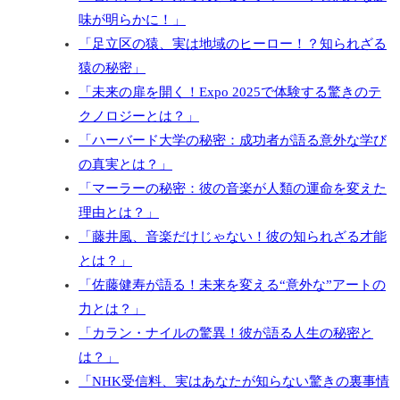
味が明らかに！」
「足立区の猿、実は地域のヒーロー！？知られざる
猿の秘密」
「未来の扉を開く！Expo 2025で体験する驚きのテ
クノロジーとは？」
「ハーバード大学の秘密：成功者が語る意外な学び
の真実とは？」
「マーラーの秘密：彼の音楽が人類の運命を変えた
理由とは？」
「藤井風、音楽だけじゃない！彼の知られざる才能
とは？」
「佐藤健寿が語る！未来を変える“意外な”アートの
力とは？」
「カラン・ナイルの驚異！彼が語る人生の秘密と
は？」
「NHK受信料、実はあなたが知らない驚きの裏事情