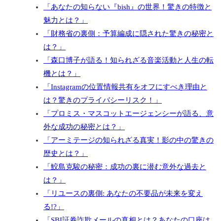
「あなたの知らない『bish』の世界！驚きの特徴と
魅力とは？」
「財務省の裏側：予算編成に隠された驚きの秘密と
は？」
「森口博子が語る！知られざる音楽活動と人生の転
機とは？」
「Instagramの位置情報共有をオフにすべき理由と
は？驚きのプライバシーリスク！」
「プロミス・マスコットエージェンシーが語る、意
外な成功の秘密とは？」
「アーミテージの知られざる真実！影の中の驚きの
歴史とは？」
「鮫島克駿の秘密：成功の裏に潜む意外な過去と
は？」
「リユースの裏側: あなたの不要品が未来を変え
る!?」
「SBI証券詐欺メールの真相とは？あなたの口座は