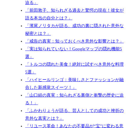
迫る」
「前田敦子、知られざる過去と驚愕の現在！彼女が
語る本当の自分とは？」
「濱尾ノリタカが語る、成功の裏に隠された意外な
秘密とは？」
「戒告の真実：知っておくべき意外な影響とは？」
「実は知られていない！Googleマップの隠れ機能5
選」
「トルコの隠れた美食！絶対に試すべき意外な料理
5選」
「ハイヒールリンゴ：美味しさとファッションが融
合した新感覚スイーツ！」
「山口組の真実：知られざる裏側と衝撃の歴史に迫
る！」
「ふかわりょうが語る、芸人としての成功と挫折の
意外な真実とは？」
「リユース革命！あなたの不要品が“宝”に変わる意