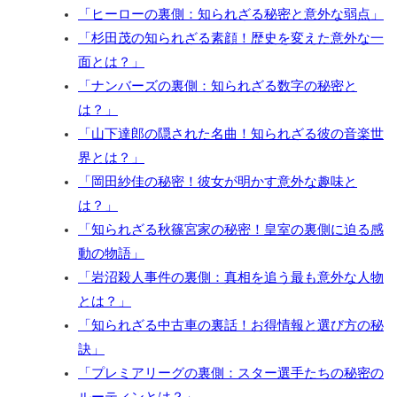
「ヒーローの裏側：知られざる秘密と意外な弱点」
「杉田茂の知られざる素顔！歴史を変えた意外な一
面とは？」
「ナンバーズの裏側：知られざる数字の秘密と
は？」
「山下達郎の隠された名曲！知られざる彼の音楽世
界とは？」
「岡田紗佳の秘密！彼女が明かす意外な趣味と
は？」
「知られざる秋篠宮家の秘密！皇室の裏側に迫る感
動の物語」
「岩沼殺人事件の裏側：真相を追う最も意外な人物
とは？」
「知られざる中古車の裏話！お得情報と選び方の秘
訣」
「プレミアリーグの裏側：スター選手たちの秘密の
ルーティンとは？」