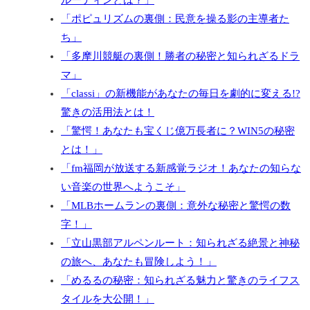
「ポピュリズムの裏側：民意を操る影の主導者た
ち」
「多摩川競艇の裏側！勝者の秘密と知られざるドラ
マ」
「classi」の新機能があなたの毎日を劇的に変える!?
驚きの活用法とは！
「驚愕！あなたも宝くじ億万長者に？WIN5の秘密
とは！」
「fm福岡が放送する新感覚ラジオ！あなたの知らな
い音楽の世界へようこそ」
「MLBホームランの裏側：意外な秘密と驚愕の数
字！」
「立山黒部アルペンルート：知られざる絶景と神秘
の旅へ、あなたも冒険しよう！」
「めるるの秘密：知られざる魅力と驚きのライフス
タイルを大公開！」