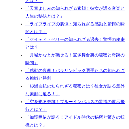
とは？」
「天童よしみの知られざる素顔！彼女が語る音楽と
人生の秘訣とは？」
「ライブライブの裏側：知られざる感動と驚愕の瞬
間とは？」
「ケイティ・ペリーの知られざる過去！驚愕の秘密
とは？」
「月城かなとが魅せる！宝塚舞台裏の秘密と奇跡の
瞬間」
「感動の裏側！パラリンピック選手たちの知られざ
る挑戦と勝利」
「杉浦友紀の知られざる秘密とは？彼女が語る意外
な素顔に迫る！」
「空を彩る奇跡！ブルーインパルスの驚愕の展示飛
行とは？」
「加護亜依が語る！アイドル時代の秘密と驚きの転
機とは？」