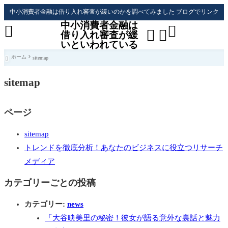
中小消費者金融は借り入れ審査が緩いのかを調べてみました ブログでリンク
中小消費者金融は




借り入れ審査が緩
いといわれている
ホーム
sitemap

sitemap
ページ
sitemap
トレンドを徹底分析！あなたのビジネスに役立つリサーチ
メディア
カテゴリーごとの投稿
カテゴリー:
news
「大谷映美里の秘密！彼女が語る意外な裏話と魅力