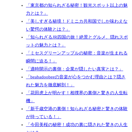
「東京都の知られざる秘密！観光スポット以上の魅
力とは？」
「美しすぎる秘境！ドミニカ共和国でしか味わえな
い驚愕の体験とは？」
「知られざるJR四国の旅！絶景とグルメ、隠れスポ
ットの魅力とは？」
「ミセスグリーンアップルの秘密：音楽が生まれる
瞬間に迫る！」
「適時開示の裏側：企業が隠したい真実とは？」
「beabadoobeeの音楽が心をつかむ理由とは？隠さ
れた魅力を徹底解剖！」
「花田虎上が明かす！相撲界の裏側と驚きの人生転
機」
「新千歳空港の裏側！知られざる秘密と驚きの体験
が待っている！」
「今田美桜の秘密！成功の裏に隠された驚きの人生