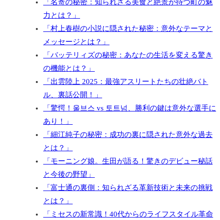
「名寄の秘密：知られざる美食と絶景が待つ町の魅
力とは？」
「村上春樹の小説に隠された秘密：意外なテーマと
メッセージとは？」
「バッテリィズの秘密：あなたの生活を変える驚き
の機能とは？」
「出雲陸上 2025：最強アスリートたちの壮絶バト
ル、裏話公開！」
「驚愕！울브스 vs 토트넘、勝利の鍵は意外な選手に
あり！」
「細江純子の秘密：成功の裏に隠された意外な過去
とは？」
「モーニング娘。生田が語る！驚きのデビュー秘話
と今後の野望」
「富士通の裏側：知られざる革新技術と未来の挑戦
とは？」
「ミセスの新常識！40代からのライフスタイル革命