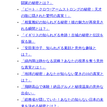
闘家の秘密とは？」
「ピート・クロウ=アームストロングの秘密：天才
の陰に隠された驚愕の真実！」
「相葉雅紀の知られざる秘密！彼の魅力が再発見さ
れる瞬間とは？」
「イギリスの知られざる奇跡！古城の秘密と伝説を
探る旅」
「安田美沙子、知られざる素顔と意外な趣味と
は？」
「緑内障は静かなる泥棒？あなたの視界を奪う意外
な真実とは！」
「地球の秘密：あなたが知らない驚きの10の真実と
は？」
「飛騨高山で体験！絶品グルメと秘境温泉の意外な
出会い」
「総務省が隠していた！あなたの知らない日本の未
来を決める秘密とは？」