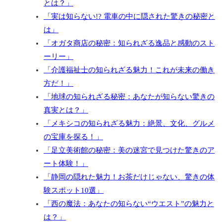
とは？」
「実は知らない!? 電車の中に隠された驚きの秘密と
は」
「オガタ商店の秘密：知られざる逸品と感動のスト
ーリー」
「介護福祉士の知られざる魅力！これが未来の働き
方だ！」
「地球の知られざる秘密：あなたが知らない驚きの
真実とは？」
「メキシコの知られざる魅力：絶景、文化、グルメ
の宝庫を探る！」
「足立美術館の秘密：美の迷宮で見つけた驚きのア
ート体験！」
「静岡の隠れた魅力！お茶だけじゃない、驚きの体
験スポット10選」
「西の魔法：あなたの知らない“ウエスト”の魅力と
は？」