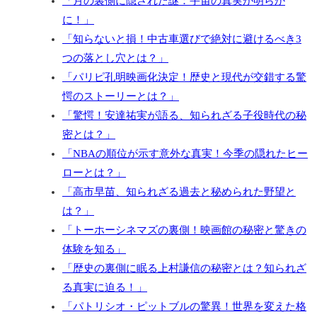
「月の裏側に隠された謎：宇宙の真実が明らか
に！」
「知らないと損！中古車選びで絶対に避けるべき3
つの落とし穴とは？」
「パリピ孔明映画化決定！歴史と現代が交錯する驚
愕のストーリーとは？」
「驚愕！安達祐実が語る、知られざる子役時代の秘
密とは？」
「NBAの順位が示す意外な真実！今季の隠れたヒー
ローとは？」
「高市早苗、知られざる過去と秘められた野望と
は？」
「トーホーシネマズの裏側！映画館の秘密と驚きの
体験を知る」
「歴史の裏側に眠る上村謙信の秘密とは？知られざ
る真実に迫る！」
「パトリシオ・ピットブルの驚異！世界を変えた格