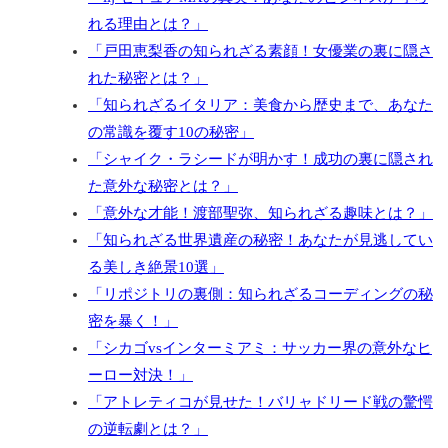
れる理由とは？」
「戸田恵梨香の知られざる素顔！女優業の裏に隠さ
れた秘密とは？」
「知られざるイタリア：美食から歴史まで、あなた
の常識を覆す10の秘密」
「シャイク・ラシードが明かす！成功の裏に隠され
た意外な秘密とは？」
「意外な才能！渡部聖弥、知られざる趣味とは？」
「知られざる世界遺産の秘密！あなたが見逃してい
る美しき絶景10選」
「リポジトリの裏側：知られざるコーディングの秘
密を暴く！」
「シカゴvsインターミアミ：サッカー界の意外なヒ
ーロー対決！」
「アトレティコが見せた！バリャドリード戦の驚愕
の逆転劇とは？」