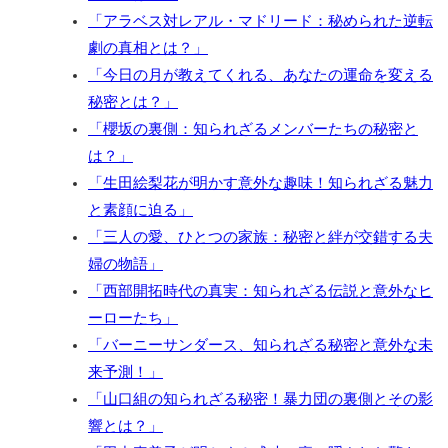
「アラベス対レアル・マドリード：秘められた逆転
劇の真相とは？」
「今日の月が教えてくれる、あなたの運命を変える
秘密とは？」
「櫻坂の裏側：知られざるメンバーたちの秘密と
は？」
「生田絵梨花が明かす意外な趣味！知られざる魅力
と素顔に迫る」
「三人の愛、ひとつの家族：秘密と絆が交錯する夫
婦の物語」
「西部開拓時代の真実：知られざる伝説と意外なヒ
ーローたち」
「バーニーサンダース、知られざる秘密と意外な未
来予測！」
「山口組の知られざる秘密！暴力団の裏側とその影
響とは？」