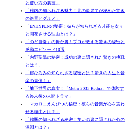
と使い方の裏技」
「稚内の知られざる魅力！北の最果てが秘めた驚き
の絶景とグルメ」
「ENHYPENの秘密：彼らが知られざる才能を次々
と開花させる理由とは？」
「のど自慢」の舞台裏！プロが教える驚きの秘密と
感動エピソード10選
「内野聖陽の秘密：成功の裏に隠された驚きの挑戦
とは？」
「郷ひろみの知られざる秘密とは？驚きの人生と音
楽の裏側！」
「地下世界の真実！『Metro 2033 Redux』で体験す
る終末後の人間ドラマ」
「マカロニえんぴつの秘密：彼らの音楽が心を震わ
せる理由とは？」
「鶴瓶の知られざる秘密！笑いの裏に隠された心の
深淵とは？」