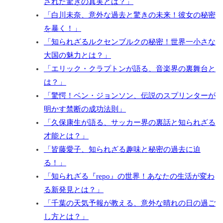
された驚きの真実とは？」
「白川未奈、意外な過去と驚きの未来！彼女の秘密
を暴く！」
「知られざるルクセンブルクの秘密！世界一小さな
大国の魅力とは？」
「エリック・クラプトンが語る、音楽界の裏舞台と
は？」
「驚愕！ベン・ジョンソン、伝説のスプリンターが
明かす禁断の成功法則」
「久保康生が語る、サッカー界の裏話と知られざる
才能とは？」
「皆藤愛子、知られざる趣味と秘密の過去に迫
る！」
「知られざる『repo』の世界！あなたの生活が変わ
る新発見とは？」
「千葉の天気予報が教える、意外な晴れの日の過ご
し方とは？」