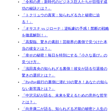
「令和の虎：新時代のビジネス巨人たちが目指す成
功の秘訣とは？」
「トクリュウの真実：知られざる力と秘密に迫
る！」
「オサスナ vs ジローナ：逆転劇の予感！禁断の戦略
を徹底解剖！」
「高梨臨、驚きの素顔！芸能界の裏側で見つけた本
当の彼女とは？」
「幸せの秘密！毎日を特別にする『小さな喜び』の
見つけ方」
「浅田真央の知られざる裏側！彼女が語る引退後の
驚きの選択とは？」
「PayPay銀行の裏側に潜む10の驚き！あなたの知ら
ない新常識とは？」
「中沢元紀が語る、未来を変えるための意外な哲学
とは？」
「向井康二が語る、知られざる才能の秘密と人生の