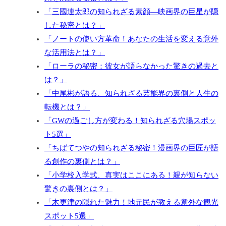
「三國連太郎の知られざる素顔―映画界の巨星が隠
した秘密とは？」
「ノートの使い方革命！あなたの生活を変える意外
な活用法とは？」
「ローラの秘密：彼女が語らなかった驚きの過去と
は？」
「中尾彬が語る、知られざる芸能界の裏側と人生の
転機とは？」
「GWの過ごし方が変わる！知られざる穴場スポッ
ト5選」
「ちばてつやの知られざる秘密！漫画界の巨匠が語
る創作の裏側とは？」
「小学校入学式、真実はここにある！親が知らない
驚きの裏側とは？」
「木更津の隠れた魅力！地元民が教える意外な観光
スポット5選」