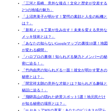
「三河と長崎、意外な接点！文化と歴史が交差する
2つの地域の魅力」
「上沼恵美子が明かす！驚愕の素顔と人生の転機と
は？」
「新和メッキ工業が生み出す！未来を変える意外な
メッキ技術とは？」
「あなたの知らないGoogleマップの裏技10選！地図
が変わる瞬間」
「ハロプロの裏側！知られざる魅力とメンバーの秘
密に迫る！」
「竹内由恵の知られざる一面！彼女が明かす驚きの
秘密とは？」
「間宮祥太朗の意外な才能とは？知られざる趣味と
秘話に迫る！」
「飛騨高山の隠れた絶景スポット5選！地元民だけ
が知る秘密の場所とは？」
「iij セキュアMXの真実：あなたのビジネスが守ら