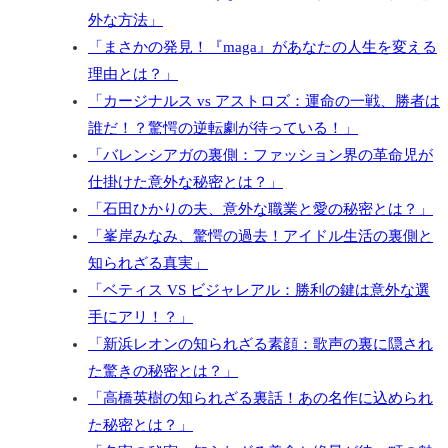
外な方法」
「まさかの発見！『maga』があなたの人生を変える
理由とは？」
「カージナルス vs アストロズ：運命の一戦、勝者は
誰だ！？驚愕の逆転劇が待っている！」
「バレンシアガの裏側：ファッション界の革命児が
仕掛けた意外な秘密とは？」
「石田ひかりの夫、意外な職業と愛の秘密とは？」
「峯岸みなみ、驚愕の過去！アイドル生活の裏側と
知られざる真実」
「ベティス VS ビジャレアル：勝利の鍵は意外な選
手にアリ！？」
「新浜レオンの知られざる素顔：歌声の裏に隠され
た驚きの秘密とは？」
「高橋英樹の知られざる裏話！あの名作に込められ
た秘密とは？」