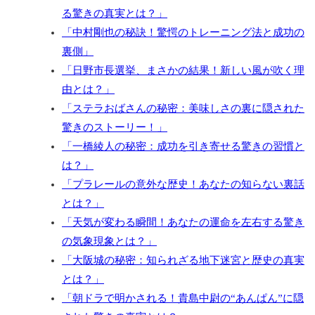
る驚きの真実とは？」
「中村剛也の秘訣！驚愕のトレーニング法と成功の
裏側」
「日野市長選挙、まさかの結果！新しい風が吹く理
由とは？」
「ステラおばさんの秘密：美味しさの裏に隠された
驚きのストーリー！」
「一橋綾人の秘密：成功を引き寄せる驚きの習慣と
は？」
「プラレールの意外な歴史！あなたの知らない裏話
とは？」
「天気が変わる瞬間！あなたの運命を左右する驚き
の気象現象とは？」
「大阪城の秘密：知られざる地下迷宮と歴史の真実
とは？」
「朝ドラで明かされる！貴島中尉の“あんぱん”に隠