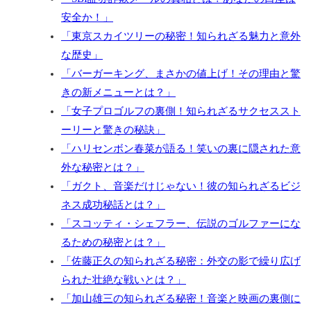
安全か！」
「東京スカイツリーの秘密！知られざる魅力と意外
な歴史」
「バーガーキング、まさかの値上げ！その理由と驚
きの新メニューとは？」
「女子プロゴルフの裏側！知られざるサクセススト
ーリーと驚きの秘訣」
「ハリセンボン春菜が語る！笑いの裏に隠された意
外な秘密とは？」
「ガクト、音楽だけじゃない！彼の知られざるビジ
ネス成功秘話とは？」
「スコッティ・シェフラー、伝説のゴルファーにな
るための秘密とは？」
「佐藤正久の知られざる秘密：外交の影で繰り広げ
られた壮絶な戦いとは？」
「加山雄三の知られざる秘密！音楽と映画の裏側に