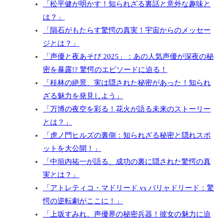
「松平健が明かす！知られざる裏話と意外な趣味と
は？」
「隕石がもたらす驚愕の真実！宇宙からのメッセー
ジとは？」
「声優と夜あそび 2025」：あの人気声優が深夜の秘
密を暴露!? 驚愕のエピソードに迫る！
「桂林の絶景、実は隠された秘密があった！知られ
ざる魅力を発見しよう」
「万博の夜空を彩る！花火が語る未来のストーリー
とは？」
「虎ノ門ヒルズの裏側：知られざる秘密と隠れスポ
ットを大公開！」
「中垣内祐一が語る、成功の裏に隠された驚愕の真
実とは？」
「アトレティコ・マドリード vs バリャドリード：驚
愕の逆転劇がここに！」
「上坂すみれ、声優界の秘密兵器！彼女の魅力に迫