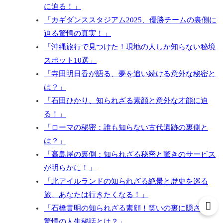
に迫る！」
「カギダンススタジアム2025、優勝チームの裏側に
迫る驚愕の真実！」
「沖縄旅行で見つけた！現地の人しか知らない秘境
スポット10選」
「寺田明日香が語る、夢を追い続ける意外な秘密と
は？」
「石田ひかり、知られざる素顔と意外な才能に迫
る！」
「ローマの秘密：誰も知らない古代遺跡の裏側と
は？」
「高島屋の裏側：知られざる秘密と驚きのサービス
が明らかに！」
「北アイルランドの知られざる絶景と歴史を巡る
旅、あなたは行きたくなる！」

「石橋貴明の知られざる素顔！笑いの裏に隠された
驚愕の人生秘話とは？」