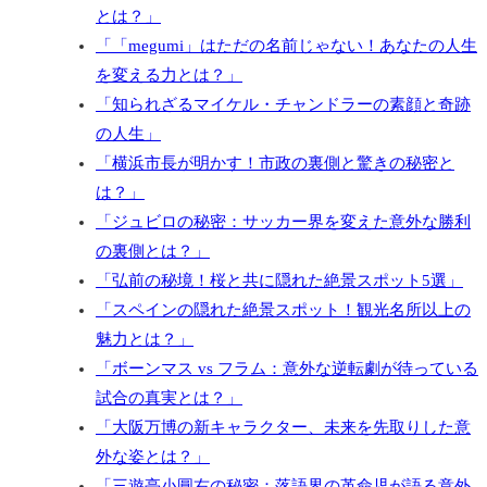
とは？」
「「megumi」はただの名前じゃない！あなたの人生
を変える力とは？」
「知られざるマイケル・チャンドラーの素顔と奇跡
の人生」
「横浜市長が明かす！市政の裏側と驚きの秘密と
は？」
「ジュビロの秘密：サッカー界を変えた意外な勝利
の裏側とは？」
「弘前の秘境！桜と共に隠れた絶景スポット5選」
「スペインの隠れた絶景スポット！観光名所以上の
魅力とは？」
「ボーンマス vs フラム：意外な逆転劇が待っている
試合の真実とは？」
「大阪万博の新キャラクター、未来を先取りした意
外な姿とは？」
「三遊亭小圓右の秘密：落語界の革命児が語る意外