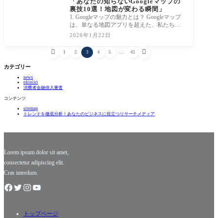
「あなたの知らないGoogleマップの
裏技10選！地図が変わる瞬間」
1. Googleマップの魅力とは？ Googleマップ
は、単なる地図アプリを超えた、私たちの
日常生活に欠かせないナビゲーションツー
2026年1月22日
ルです。


1
2
3
4
5
…
45
カテゴリー
news
okiniiri
消費者金融借入審査
コンテンツ
sitemap
トレンドを徹底分析！あなたのビジネスに役立つリサーチメディア
Lorem ipsum dolor sit amet,
consectetur adipiscing elit.
Cras interdum.
トップページ