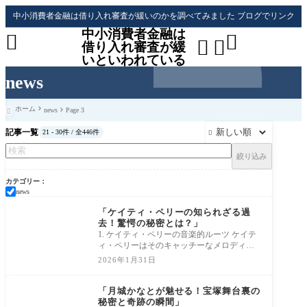
中小消費者金融は借り入れ審査が緩いのかを調べてみました ブログでリンク
中小消費者金融は




借り入れ審査が緩
いといわれている
news
ホーム
news
Page 3

記事一覧
21 - 30件 / 全446件

絞り込み
カテゴリー
news
news
「ケイティ・ペリーの知られざる過
去！驚愕の秘密とは？」
1. ケイティ・ペリーの音楽的ルーツ ケイテ
ィ・ペリーはそのキャッチーなメロディと
ユニークなスタイルで世界中のリスナーを
2026年1月31日
虜に
news
「月城かなとが魅せる！宝塚舞台裏の
秘密と奇跡の瞬間」