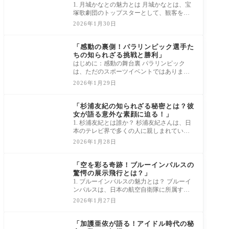
1. 月城かなとの魅力とは 月城かなとは、宝
塚歌劇団のトップスターとして、観客を一
瞬で魅了するその華やかなビジュアルが特
2026年1月30日
徴で
news
「感動の裏側！パラリンピック選手た
ちの知られざる挑戦と勝利」
はじめに：感動の舞台裏 パラリンピック
は、ただのスポーツイベントではありませ
ん。それは、希望と勇気の祭典であり、さ
2026年1月29日
まざま
news
「杉浦友紀の知られざる秘密とは？彼
女が語る意外な素顔に迫る！」
1. 杉浦友紀とは誰か？ 杉浦友紀さんは、日
本のテレビ界で多くの人に親しまれている
アナウンサーです。彼女の明るい笑顔と温
2026年1月28日
かい
news
「空を彩る奇跡！ブルーインパルスの
驚愕の展示飛行とは？」
1. ブルーインパルスの魅力とは？ ブルーイ
ンパルスは、日本の航空自衛隊に所属する
アクロバット飛行チームです。そのパフォ
2026年1月27日
ーマ
news
「加護亜依が語る！アイドル時代の秘