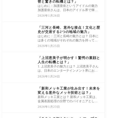
密と驚きの転機とは？」
はじめに：加護亜依というアイドルの魅力
加護亜依さんは、日本のアイドル界で輝き
を放つ特異な存在です。その可愛らしいル
2026年1月26日
ック
news
「三河と長崎、意外な接点！文化と歴
史が交差する2つの地域の魅力」
はじめに：三河と長崎の魅力とは？ 日本に
は多くの地域がそれぞれの魅力を持ってい
ますが、三河と長崎は特に興味深い接点を
2026年1月25日
持っ
news
「上沼恵美子が明かす！驚愕の素顔と
人生の転機とは？」
1. 上沼恵美子の魅力とは？ 上沼恵美子さん
は、日本のエンターテインメント界におい
て、なんといっても無類の魅力を放つ存在
2026年1月24日
です
news
「新和メッキ工業が生み出す！未来を
変える意外なメッキ技術とは？」
新和メッキ工業とは？ 新和メッキ工業は、
金属表面処理の分野でのパイオニアとして
知られています。創業以来、数十年にわた
2026年1月23日
って
news