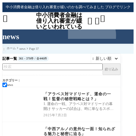
中小消費者金融は借り入れ審査が緩いのかを調べてみました ブログでリンク
中小消費者金融は




借り入れ審査が緩
いといわれている
news
ホーム
news
Page 37

記事一覧
361 - 370件 / 全446件

絞り込み
カテゴリー
news
news
「アラベス対マドリード、運命の一
戦！監督の秘密戦略とは？」
1. 運命の一戦、アラベス対マドリードの幕
開け サッカーの試合は、時に単なるスポー
ツ以上のものになります。それは、喜び、
2025年7月2日
悲し
news
「中西アルノの意外な一面！知られざ
る魅力と秘密に迫る」