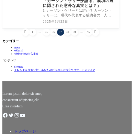
「カーソン・ケリーが語る、成功の裏
に隠された意外な真実とは？」
1. カーソン・ケリーとは誰か？ カーソン・
ケリーは、現代を代表する成功者の一人と
して、その名が広がっています。彼の多彩
2025年6月23日
なキ


1
…
35
36
37
38
39
…
45
カテゴリー
news
okiniiri
消費者金融借入審査
コンテンツ
sitemap
トレンドを徹底分析！あなたのビジネスに役立つリサーチメディア
Lorem ipsum dolor sit amet,
consectetur adipiscing elit.
Cras interdum.
トップページ