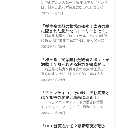
1. 中西アルノの第一印象 中西アルノといえ
ば、誰もが思わず笑顔になってしまう明る
いキャラクターが印象的です。彼女の登場
2025年7月1日
シー
news
「杉本裕太郎の驚愕の秘密！成功の裏
に隠された意外なストーリーとは？」
1. 杉本裕太郎のプロフィール：成功の背後
にある人間性 杉本裕太郎は、多くの人にと
って成功の象徴といえる存在です。彼の名
2025年6月30日
前を
news
「埼玉県、実は隠れた観光スポットが
満載！？知られざる魅力を徹底解
剖！」
1. 埼玉県の魅力を再発見する旅 埼玉県は、
東京のすぐそばでありながら、訪れる人が
少ない隠れた魅力がたくさんあります。
2025年6月29日
「埼玉
news
「アトレティコ、その影に潜む真実と
は？驚愕の歴史と未来に迫る！」
アトレティコ・マドリードの歴史的背景 ア
トレティコ・マドリード、通称アトレティ
コは、1903年にマドリードで設立された歴
2025年6月28日
史ある
news
「UFOは実在する？最新研究が明か