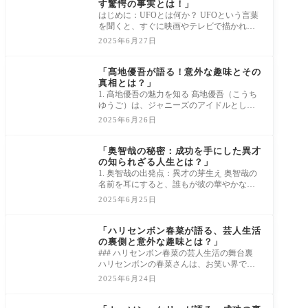
す驚愕の事実とは！」
はじめに：UFOとは何か？ UFOという言葉
を聞くと、すぐに映画やテレビで描かれる
エイリアンの姿や神秘的な光の現象が思い
2025年6月27日
浮かぶ方
news
「髙地優吾が語る！意外な趣味とその
真相とは？」
1. 髙地優吾の魅力を知る 髙地優吾（こうち
ゆうご）は、ジャニーズのアイドルとして
だけでなく、タレントとしても多才な才能
2025年6月26日
を発
news
「奥智哉の秘密：成功を手にした異才
の知られざる人生とは？」
1. 奥智哉の出発点：異才の芽生え 奥智哉の
名前を耳にすると、誰もが彼の華やかな成
功や創造力を思い浮かべることでしょう。
2025年6月25日
しか
news
「ハリセンボン春菜が語る、芸人生活
の裏側と意外な趣味とは？」
### ハリセンボン春菜の芸人生活の舞台裏
ハリセンボンの春菜さんは、お笑い界で独
自の存在感を放つ芸人です。彼女の舞台の
2025年6月24日
裏側に
news