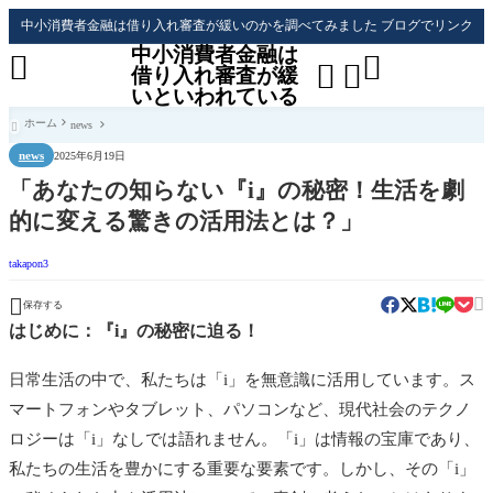
中小消費者金融は借り入れ審査が緩いのかを調べてみました ブログでリンク
中小消費者金融は




借り入れ審査が緩
いといわれている
ホーム
news

news
2025年6月19日
「あなたの知らない『i』の秘密！生活を劇
的に変える驚きの活用法とは？」
takapon3


保存する
はじめに：『i』の秘密に迫る！
日常生活の中で、私たちは「i」を無意識に活用しています。ス
マートフォンやタブレット、パソコンなど、現代社会のテクノ
ロジーは「i」なしでは語れません。「i」は情報の宝庫であり、
私たちの生活を豊かにする重要な要素です。しかし、その「i」