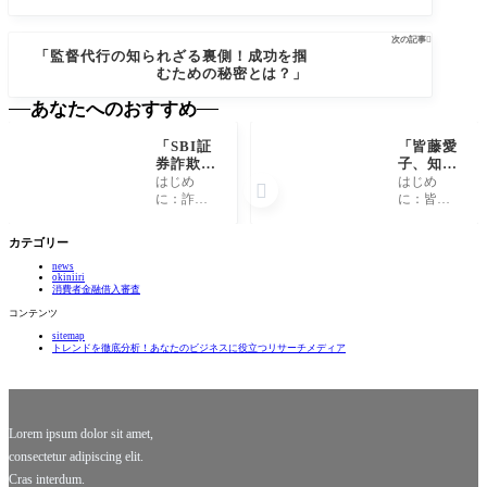
次の記事

「監督代行の知られざる裏側！成功を掴
むための秘密とは？」
あなたへのおすすめ
「SBI証
「皆藤愛
券詐欺メ
子、知ら
ールの真
れざる趣
はじめ
はじめ

相とは？
味と秘密
に：詐欺
に：皆藤
あなたの
の過去に
メールの
愛子の魅
口座は安
迫る！」
現状 最
力 皆藤愛
カテゴリー
全か！」
近、金融
子さん
news
業界では
は、テレ
okiniiri
さまざま
ビでの明
消費者金融借入審査
な詐欺が
るい笑顔
コンテンツ
横行して
と知的な
sitemap
います。
トーク
トレンドを徹底分析！あなたのビジネスに役立つリサーチメディア
その中で
で、多く
も特に目
の視聴者
を引くの
を魅了す
が、SBI証
る存在で
券を名乗
す。彼女
Lorem ipsum dolor sit amet,
る
の存
consectetur adipiscing elit.
Cras interdum.