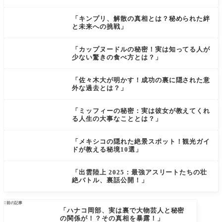
「キンプリ、解散の真相とは？秘められた絆
と未来への挑戦」
「カップヌードルの秘密！実は知ってる人が
少ない驚きの食べ方とは？」
「佐々木大が明かす！成功の裏に隠された意
外な過去とは？」
「ミッフィーの秘密：実は彼女が教えてくれ
る人生の大事なこととは？」
「メキシコの隠れた絶景スポット！観光ガイ
ドが教える秘境10選」
「出雲陸上 2025：最強アスリートたちの壮
絶バトル、裏話公開！」

前の記事
「ハナコ岡部、実は裏で大物芸人と秘密
の関係が！？その真相を暴露！」