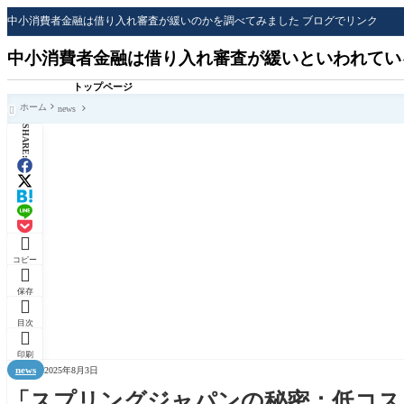
中小消費者金融は借り入れ審査が緩いのかを調べてみました ブログでリンク
中小消費者金融は借り入れ審査が緩いといわれてい
トップページ
ホーム
news

SHARE:

コピー

保存

目次

印刷
news
2025年8月3日
「スプリングジャパンの秘密：低コス