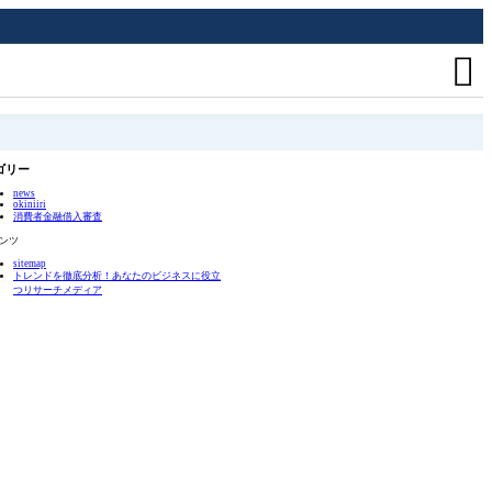

ゴリー
news
okiniiri
消費者金融借入審査
ンツ
sitemap
トレンドを徹底分析！あなたのビジネスに役立
つリサーチメディア