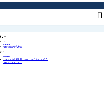

ゴリー
news
okiniiri
消費者金融借入審査
ンツ
sitemap
トレンドを徹底分析！あなたのビジネスに役立
つリサーチメディア