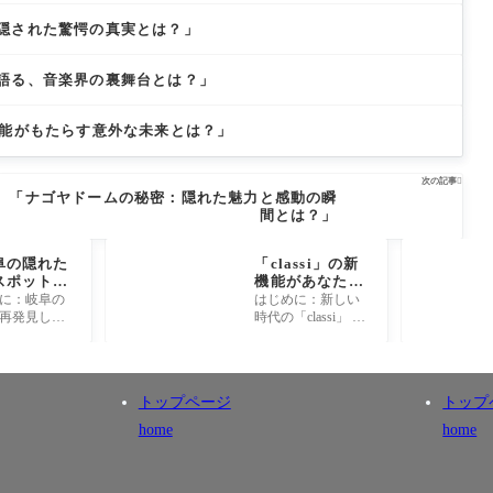
隠された驚愕の真実とは？」
語る、音楽界の裏舞台とは？」
性能がもたらす意外な未来とは？」
次の記事

「ナゴヤドームの秘密：隠れた魅力と感動の瞬
間とは？」
阜の隠れた
「classi」の新
スポット！
機能があなたの
れざる美し
毎日を劇的に変
に：岐阜の
はじめに：新しい
発見する
える!? 驚きの活
再発見しよ
時代の「classi」 私
用法とは！
阜県は、四季
たちの生活は、テ
美しい自然
クノロジーの進化
歴史が交錯
によって日々変わ
所です。し
り続けています。
トップページ
トップ
その魅力は
その中でも、教育
分野で
home
home