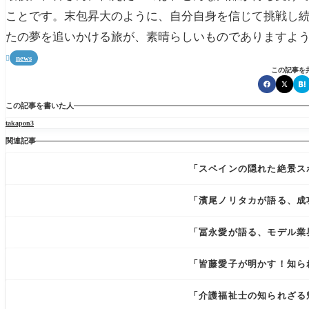
ことです。末包昇大のように、自分自身を信じて挑戦し
たの夢を追いかける旅が、素晴らしいものでありますよ
news

この記事を
この記事を書いた人
takapon3
関連記事
「スペインの隠れた絶景ス
「濱尾ノリタカが語る、成
「冨永愛が語る、モデル業
「皆藤愛子が明かす！知ら
「介護福祉士の知られざる