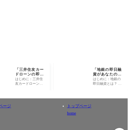
「三井住友カー
「地銀の即日融
ドローンの即日
資があなたの人
融資、実はこん
生を変える!? 知
はじめに：三井住
はじめに：地銀の
な裏技が！」
られざる裏技と
友カードローンの
即日融資とは？ 私
は」
魅力とは 三井住友
たちの生活は、時
カードローンは、
に予期せぬトラブ
急な出費や予期し
ルやチャンスによ
ないトラブルに直
って大きく変わる
ページ
トップページ
面した際、多くの
ことがあります。
人々に
そんな
home