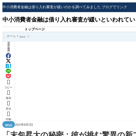
中小消費者金融は借り入れ審査が緩いのかを調べてみました ブログでリンク
中小消費者金融は借り入れ審査が緩いといわれてい
トップページ
ホーム
news

SHARE:

コピー

保存

目次

印刷
news
2025年8月5日
「末包昇大の秘密：彼が挑む驚異の新