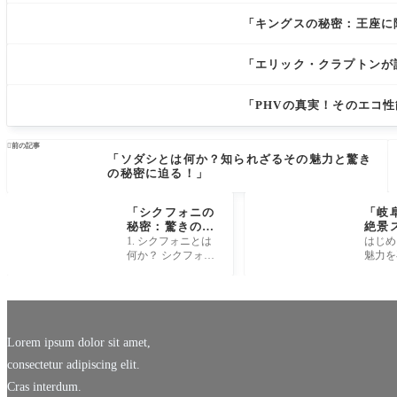
「キングスの秘密：王座に
「エリック・クラプトンが
「PHVの真実！そのエコ

前の記事
「ソダシとは何か？知られざるその魅力と驚き
の秘密に迫る！」
「シクフォニの
「岐
秘密：驚きの音
絶景
楽体験があなた
知ら
1. シクフォニとは
はじめ
を待ってい
さを
何か？ シクフォ
魅力を
る！」
旅」
ニ、これは音楽の
う 岐
世界において新た
折々の
な風潮を生み出す
と深い
言葉です！「シン
する場
クロナイズド・ハ
かし、
ーモニー
観光ガ
Lorem ipsum dolor sit amet,
consectetur adipiscing elit.
Cras interdum.