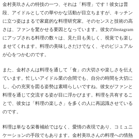
金村美玖さんの特技の一つ、それは「料理」です！彼女は普
段、アイドルとしての華やかな活動が目立ちますが、キッチン
に立つ姿はまるで家庭的な料理研究家。そのセンスと技術の高
さは、ファンを驚かせる要因となっています。彼女のInstagram
にアップされる料理の数々は、見た目も美しく、視覚でも楽し
ませてくれます。料理の美味しさだけでなく、そのビジュアル
が心をつかむのです。
また、金村さんは料理を通して「食」の大切さや楽しさを伝え
ています。忙しいアイドル業の合間でも、自分の時間を大切に
し、心の充実を図る姿勢は素晴らしいですね。彼女がファンと
料理を通じて交流する姿が目に浮かびます。料理を共有するこ
とで、彼女は「料理の楽しさ」を多くの人に再認識させている
のです。
料理は単なる栄養補給ではなく、愛情の表現であり、コミュニ
ケーションの手段でもあります。金村美玖さんの料理への情熱