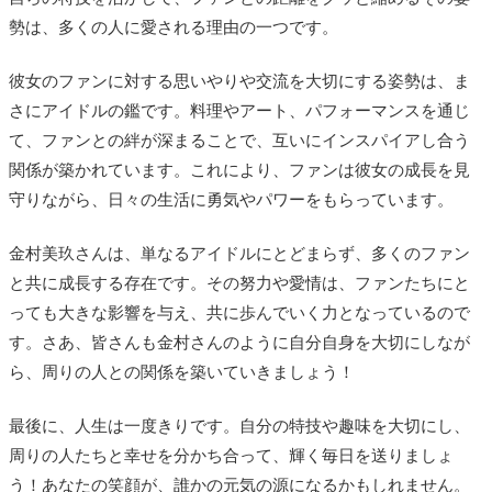
勢は、多くの人に愛される理由の一つです。
彼女のファンに対する思いやりや交流を大切にする姿勢は、ま
さにアイドルの鑑です。料理やアート、パフォーマンスを通じ
て、ファンとの絆が深まることで、互いにインスパイアし合う
関係が築かれています。これにより、ファンは彼女の成長を見
守りながら、日々の生活に勇気やパワーをもらっています。
金村美玖さんは、単なるアイドルにとどまらず、多くのファン
と共に成長する存在です。その努力や愛情は、ファンたちにと
っても大きな影響を与え、共に歩んでいく力となっているので
す。さあ、皆さんも金村さんのように自分自身を大切にしなが
ら、周りの人との関係を築いていきましょう！
最後に、人生は一度きりです。自分の特技や趣味を大切にし、
周りの人たちと幸せを分かち合って、輝く毎日を送りましょ
う！あなたの笑顔が、誰かの元気の源になるかもしれません。