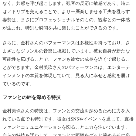
なく、共感を呼び起こします。観客の反応に敏感であり、時に
はアドリブを交えることで、より一層楽しませる工夫を凝らす
姿勢は、まさにプロフェッショナルそのもの。観客との一体感
が生まれ、特別な瞬間を共に楽しむことができるのです。
さらに、金村さんのパフォーマンスは多様性を持っており、さ
まざまなジャンルの音楽に挑戦しています。彼女自身が新たな
可能性を広げることで、ファンも彼女の成長を近くで感じるこ
とができます。金村美玖さんのパフォーマンスは、エンターテ
インメントの本質を体現していて、見る人に幸せと感動を届け
ているのです。
ファンとの絆を深める特技
金村美玖さんの特技は、ファンとの交流を深めるために力を入
れている点でも特別です。彼女はSNSやイベントを通じて、直接
ファンとコミュニケーションを図ることに力を注いでいます。
自らの特技を活かして、ファンとの距離をグッと縮めるその姿