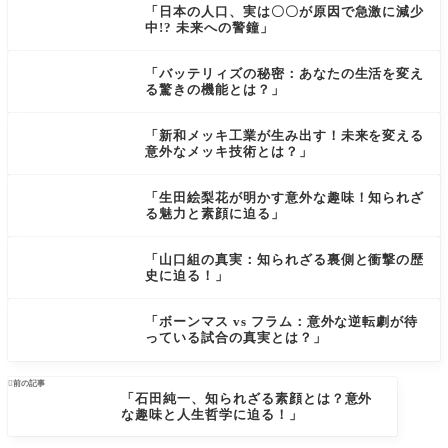
「日本の人口、実は〇〇が原因で急激に減少
中!? 未来への警鐘」
「バッテリィズの秘密：あなたの生活を変え
る驚きの機能とは？」
「新和メッキ工業が生み出す！未来を変える
意外なメッキ技術とは？」
「生田絵梨花が明かす意外な趣味！知られざ
る魅力と素顔に迫る」
「山口組の真実：知られざる裏側と衝撃の歴
史に迫る！」
「ボーンマス vs フラム：意外な逆転劇が待
っている試合の真実とは？」

前の記事
「石田純一、知られざる素顔とは？意外
な趣味と人生哲学に迫る！」