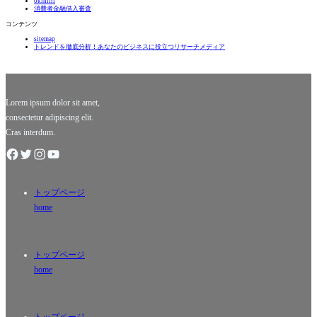
okiniiri
における
ジネス界
消費者金融借入審査
華やかな
での成功
コンテンツ
イベント
はもちろ
sitemap
であり、
んのこ
トレンドを徹底分析！あなたのビジネスに役立つリサーチメディア
多くの読
と、メデ
者や書店
ィアにも
員が参加
多大な影
し、彼ら
響を与え
の愛する
ている人
Lorem ipsum dolor sit amet,
物
consectetur adipiscing elit.
Cras interdum.
トップページ
home
トップページ
home
トップページ