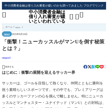
中小消費者金融は借り入れ審査が緩いのかを調べてみました ブログでリンク
中小消費者金融は




借り入れ審査が緩
いといわれている
ホーム
news

news
2025年8月16日
「衝撃！ニューカッスルがマンUを倒す秘策
とは？」
takapon3


保存する
はじめに：衝撃の展開を迎えるサッカー界
サッカーは、ゴールを目指して熱くなり、仲間とともに勝利を
祝う素晴らしいスポーツです。その中でも、プレミアリーグは
多くのサッカーファンの心を掴んで離しません。特にニューカ
ッスルとマンチェスター・ユナイテッド（マンU）との対戦は、