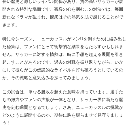
長い歴史と激しいライバル関係があり、質の高いサッカーが展
開される特別な場面です。観客の心を掴むこの対決では、毎回
新たなドラマが生まれ、観衆はその熱気を肌で感じることがで
きます。
特に今シーズン、ニューカッスルがマンUを倒すために編み出し
た秘策は、ファンにとって衝撃的な結果をもたらすかもしれま
せん。サッカーに対する情熱は、時に予想を超える展開を引き
起こすことがあるのです。過去の対戦を振り返りながら、いか
にして彼らがこの伝説的なライバルを打ち破ろうとしているの
か、その戦略と意気込みを探ってみましょう。
この試合は、単なる勝敗を超えた意味を持っています。選手た
ちの努力やファンの声援が一体となり、サッカー界に新たな歴
史を刻む瞬間となるでしょう。さあ、ニューカッスルの挑戦が
どのように展開するのか、期待に胸を膨らませて見守りましょ
う！