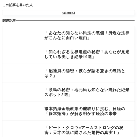
この記事を書いた人
takapon3
関連記事
「あなたの知らない民法の裏側！身近な法律
がこんなに面白い理由」
「知られざる世界遺産の秘密！あなたが見逃
している美しき絶景10選」
「配達員の秘密：彼らが語る驚きの裏話と
は？」
「糸島の秘密：地元民も知らない隠れた絶景
スポット5選」
篠本拓海金融政策の舵取りに挑む、日経の
「篠本拓海」が解き明かす経済の未来
「ピート・クロウ=アームストロングの秘
密：天才の陰に隠された驚愕の真実！」