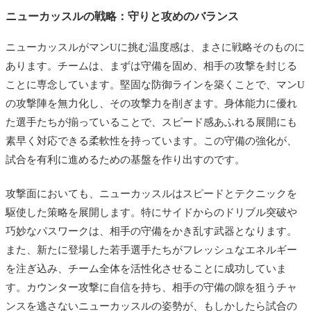
ニューカッスルの戦略：守りと攻めのバランス
ニューカッスルがマンUに挑む温度感は、まさに戦略そのものに
あります。チームは、まずは守備を固め、相手の攻撃を封じる
ことに専念しています。堅固な防御ラインを築くことで、マンU
の攻撃陣を無力化し、その攻撃力を削ぎます。身体能力に優れ
た選手たちが揃っていることで、スピード感あふれる展開にも
素早く対応できる柔軟性を持っています。この守備の強化が、
試合を有利に進めるための基盤を作り出すのです。
攻撃面においても、ニューカッスルはスピードとテクニックを
駆使した策略を展開します。特にサイドからのドリブル突破や
巧妙なパスワークは、相手の守備をかき乱す武器となります。
また、新たに登場した若手選手たちがフレッシュなエネルギー
を注ぎ込み、チーム全体を活性化させることに成功していま
す。カウンター攻撃に自信を持ち、相手の守備の隙を狙うチャ
ンスを逃さないニューカッスルの姿勢が、もしかしたら試合の