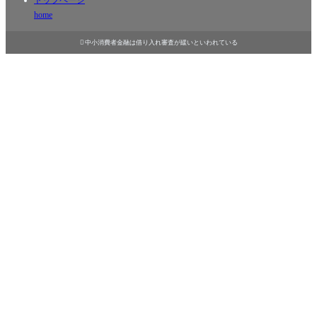
home

中小消費者金融は借り入れ審査が緩いといわれている