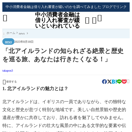
中小消費者金融は借り入れ審査が緩いのかを調べてみました ブログでリンク
中小消費者金融は




借り入れ審査が緩
いといわれている
ホーム
news

news
2025年8月18日
「北アイルランドの知られざる絶景と歴史
を巡る旅、あなたは行きたくなる！」
takapon3


保存する
1. 北アイルランドの魅力とは？
北アイルランドは、イギリスの一員でありながら、その独特な
文化と歴史が息づく特別な地域です。美しい自然景観や歴史的
遺産が豊かに共存しており、訪れる者を魅了してやみません。
特に、アイルランドの壮大な風景の中にある文学的な要素や伝