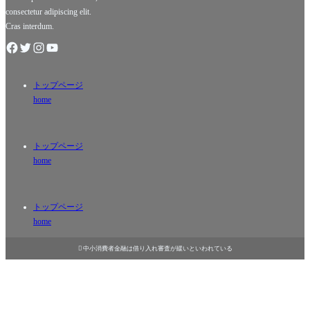
な
consectetur adipiscing elit.
Cras interdum.
トップページ
home
トップページ
home
トップページ
home

中小消費者金融は借り入れ審査が緩いといわれている