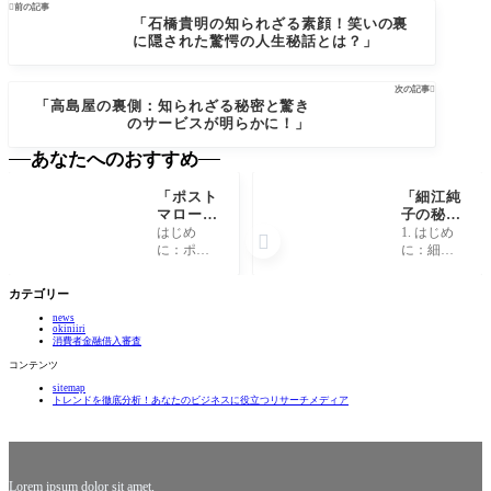

前の記事
「石橋貴明の知られざる素顔！笑いの裏
に隠された驚愕の人生秘話とは？」
次の記事

「高島屋の裏側：知られざる秘密と驚き
のサービスが明らかに！」
あなたへのおすすめ
「ポスト
「細江純
マローン
子の秘
の知られ
密：成功
はじめ
1. はじめ

ざる秘
の裏に隠
に：ポス
に：細江
密！彼が
された意
トマロー
純子とは
音楽界で
外な過去
ンの魅力
誰か？ 細
カテゴリー
成功する
とは？」
とは？ ポ
江純子
までの波
news
ストマロ
は、日本
okiniiri
乱万丈な
ーン、そ
のスポー
消費者金融借入審査
人生」
の名前を
ツ界にお
コンテンツ
聞くと音
いてその
sitemap
楽ファン
輝かしい
トレンドを徹底分析！あなたのビジネスに役立つリサーチメディア
の心は自
実績から
然と踊り
多くの人
出しま
に知られ
す！彼の
る選手で
ユニーク
す。彼女
Lorem ipsum dolor sit amet,