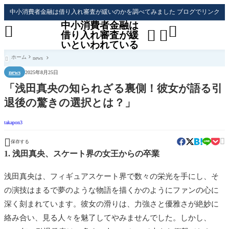
中小消費者金融は借り入れ審査が緩いのかを調べてみました ブログでリンク
中小消費者金融は




借り入れ審査が緩
いといわれている
ホーム
news

news
2025年8月25日
「浅田真央の知られざる裏側！彼女が語る引
退後の驚きの選択とは？」
takapon3


保存する
1. 浅田真央、スケート界の女王からの卒業
浅田真央は、フィギュアスケート界で数々の栄光を手にし、そ
の演技はまるで夢のような物語を描くかのようにファンの心に
深く刻まれています。彼女の滑りは、力強さと優雅さが絶妙に
絡み合い、見る人々を魅了してやみませんでした。しかし、