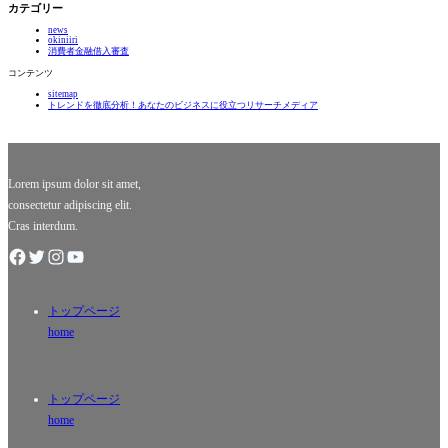
が語る夢
は？ 「街
カテゴリー
ざる裏事
の実現法
金即日」
情とは？
news
とは？」 #
という言
okiniiri
# 1. 夢を持
葉を聞く
消費者金融借入審査
つことの
と、少し
コンテンツ
重要性 夢
不安にな
sitemap
を持つこ
ってしま
トレンドを徹底分析！あなたのビジネスに役立つリサーチメディア
とは、私
う方もい
たちの心
るかもし
を豊かに
れません
し、人生
が、実際
に彩
には多く
Lorem ipsum dolor sit amet,
の
consectetur adipiscing elit.
Cras interdum.
トップページ
home
トップページ
home