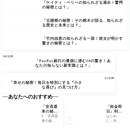
「ケイティ・ペリーの知られざる過去！驚愕
の秘密とは？」
「古謝樹の秘密：その樹木が語る、知られざ
る歴史と未来とは？」
「竹内由恵の知られざる一面！彼女が明かす
驚きの秘密とは？」

前の記事
「PayPay銀行の裏側に潜む10の驚き！あ
なたの知らない新常識とは？」
次の記事

「幸せの秘密！毎日を特別にする『小さ
な喜び』の見つけ方」
あなたへのおすすめ
「安斉星
「街金即
来の秘
日」利用
密：彼女
者が語
# 「安斉星
はじめ

が語る夢
る！驚き
来の秘
に：街金
の実現法
の体験談
密：彼女
即日と
とは？」
と知られ