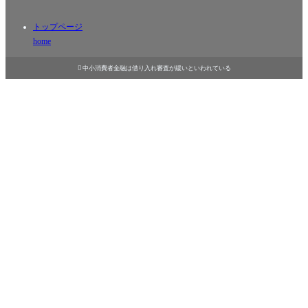
トップページ
home

中小消費者金融は借り入れ審査が緩いといわれている