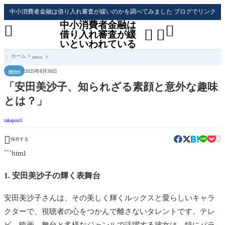
中小消費者金融は借り入れ審査が緩いのかを調べてみました ブログでリンク
中小消費者金融は




借り入れ審査が緩
いといわれている
ホーム
news

news
2025年8月30日
「安田美沙子、知られざる素顔と意外な趣味
とは？」
takapon3


保存する
```html
1. 安田美沙子の輝く表舞台
安田美沙子さんは、その美しく輝くルックスと愛らしいキャラ
クターで、視聴者の心をつかんで離さないタレントです。テレ
ビ、映画、舞台と多様なジャンルで活躍する彼女は、特にバラ