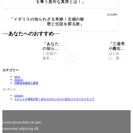
を奪う意外な真実とは！」
次の記事

「イギリスの知られざる奇跡！古城の秘
密と伝説を探る旅」
あなたへのおすすめ
「あなた
「三遊亭
の知らな
小圓右の
い街金の
秘密：落
1. 街金の
はじめ

裏側！意
語界の革
基本：何
に：落語
外な利用
命児が語
を知って
の革新
法とリス
る意外な
おくべき
者、三遊
カテゴリー
クと
過去と
か 街金、
亭小圓右
は？」
は？」
news
つまり街
落語界に
okiniiri
の金融業
は多くの
消費者金融借入審査
者は、私
名人がい
コンテンツ
たちの日
ますが、
sitemap
常生活に
三遊亭小
トレンドを徹底分析！あなたのビジネスに役立つリサーチメディア
おいて欠
圓右（さ
かせない
んゆうて
存在で
い こえん
す。急な
う）はそ
出費や資
の中でも
Lorem ipsum dolor sit amet,
特
consectetur adipiscing elit.