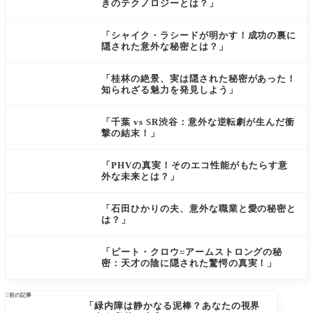
きのテクノロジーとは？」
「シャイク・ラシードが明かす！成功の裏に
隠された意外な秘密とは？」
「桂林の絶景、実は隠された秘密があった！
知られざる魅力を発見しよう」
「千葉 vs SR渋谷：意外な逆転劇が生んだ衝
撃の結末！」
「PHVの真実！そのエコ性能がもたらす意
外な未来とは？」
「石田ひかりの夫、意外な職業と愛の秘密と
は？」
「ピート・クロウ=アームストロングの秘
密：天才の陰に隠された驚愕の真実！」

前の記事
「緑内障は静かなる泥棒？あなたの視界