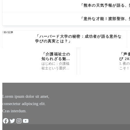
「熊本の天気予報が語る、
「意外な才能！渡部聖弥、

前の記事
「ハーバード大学の秘密：成功者が語る意外な
学びの真実とは？」
「介護福祉士の
「声
知られざる魅
び 2
力！これが未来
の人
はじめに：介護福
1. 
の働き方だ！」
夜の
祉士という選択肢
こそ！
露!?
介護福祉士という
あそび 
ソー
職業は、日常生活
声優フ
の裏方としてあま
てまさ
り目立たない存在
な夜の
かもしれません
す！こ
が、その
は、普
Lorem ipsum dolor sit amet,
consectetur adipiscing elit.
Cras interdum.