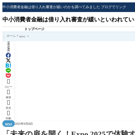
中小消費者金融は借り入れ審査が緩いのかを調べてみました ブログでリンク
中小消費者金融は借り入れ審査が緩いといわれてい
トップページ
ホーム
news

SHARE:

コピー

保存

目次

印刷
news
2025年9月8日
「未来の扉を開く！Expo 2025で