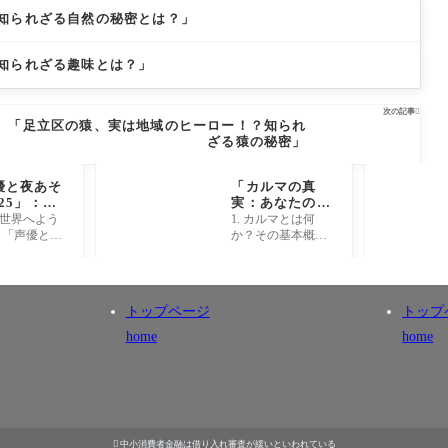
知られざる自然の秘密とは？」
知られざる趣味とは？」
次の記事

「足立区の猿、実は地域のヒーロー！？知られ
ざる猿の秘密」
優と夜あそ
「カルマの真
025」：あ
実：あなたの人
気声優が深
生を変える意外
夜の世界へよう
1. カルマとは何
秘密を暴
な法則とは？」
 「声優と夜
か？その基本概念
 驚愕のエピ
2025」は、
を理解しよう カル
ドに迫る！
ァンにとっ
マという言葉は、
に夢のよう
神秘的で興味深い
秘密基地で
響きを持っていま
トップページ
トップ
の番組で
すが、その基本的
段は
な概念は
home
home

中小消費者金融は借り入れ審査が緩いといわれている