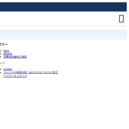

ゴリー
news
okiniiri
消費者金融借入審査
ンツ
sitemap
トレンドを徹底分析！あなたのビジネスに役立
つリサーチメディア