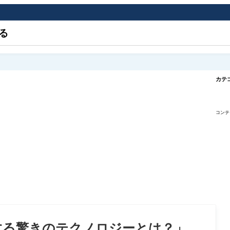
る
カテ
コンテ
体験する驚きのテクノロジーとは？」