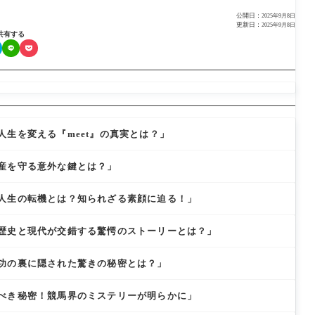
公開日：
2025年9月8日
更新日：
2025年9月8日
共有する
生を変える『meet』の真実とは？」
産を守る意外な鍵とは？」
人生の転機とは？知られざる素顔に迫る！」
歴史と現代が交錯する驚愕のストーリーとは？」
功の裏に隠された驚きの秘密とは？」
べき秘密！競馬界のミステリーが明らかに」