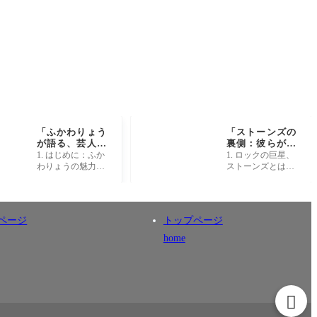
「ふかわりょう
「ストーンズの
が語る、芸人と
裏側：彼らが語
しての成功と挫
らなかった50年
1. はじめに：ふか
1. ロックの巨星、
折の意外な真実
の秘密とは？」
わりょうの魅力と
ストーンズとは？
とは？」
は ふかわりょうさ
ザ・ローリング・
んと聞くと、その
ストーンズは、196
独特なキャラクタ
2年に誕生したイギ
ーとユーモアが頭
リスのロックバン
ページ
トップページ
にスッと浮かびま
ドであり、数々の
す。お
名曲を
home
