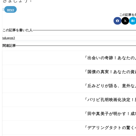
きましょう！
news

この記事を
この記事を書いた人
takapon3
関連記事
「出会いの奇跡！あなたの人
「国債の真実！あなたの資
「丘みどりが語る、意外な
「パリピ孔明映画化決定！
「田中真美子が明かす！成
「デアリングタクトの驚く