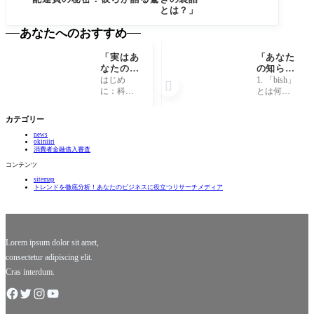
とは？」
あなたへのおすすめ
「実はあ
「あなた
なたの知
の知らな
らない、
い『bis
はじめ
1. 「bish」

身近に潜
h』の世
に：科学
とは何
む驚きの
界！驚き
の魅力に
か？その
科学現象
の特徴と
迫る！ 私
魅力的な
カテゴリー
10選！」
魅力と
たちの日
世界の入
は？」
news
常生活に
り口 「bis
okiniiri
は、驚く
h」という
消費者金融借入審査
べき科学
言葉を耳
コンテンツ
現象が無
にしたこ
sitemap
限に存在
とがあり
トレンドを徹底分析！あなたのビジネスに役立つリサーチメディア
します
ますか？
が、その
これは、
多くは忙
日本の若
しい日々
者文化や
の中で見
音楽シー
Lorem ipsum dolor sit amet,
過
consectetur adipiscing elit.
Cras interdum.