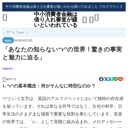
中小消費者金融は借り入れ審査が緩いのかを調べてみました ブログでリンク
中小消費者金融は




借り入れ審査が緩
いといわれている
ホーム
news

news
2025年9月23日
「あなたの知らない“r”の世界！驚きの事実
と魅力に迫る」
takapon3


保存する
1. “r”の基本概念：何がそんなに特別なのか？
“r”という文字は、英語のアルファベットにおいて独特の存在感
を放っています。それは単なる符号ではなく、文化や科学、日
常生活のさまざまな場面で重要な役割を果たしています。音楽
の世界では、「レ」として音階に組み込まれ、メロディやハー