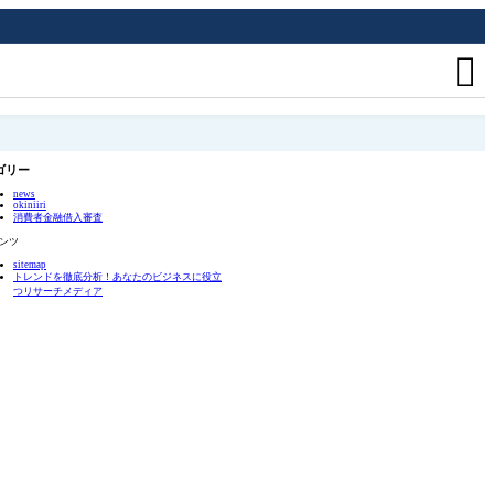

ゴリー
news
okiniiri
消費者金融借入審査
ンツ
sitemap
トレンドを徹底分析！あなたのビジネスに役立
つリサーチメディア