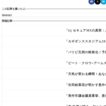
この記事を書いた人
takapon3
関連記事
「iij セキュアMXの真
「カギダンススタジアム2
「パリピ孔明の映画化！予
「ピート・クロウ=アーム
「天気が変わる瞬間！あな
「生田絵梨花が明かす意外
「美作市議会議員選挙、意