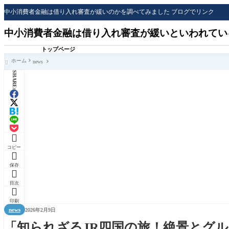
中小消費者金融は借り入れ審査が緩いのかを調べてみました ブログでリンク
中小消費者金融は借り入れ審査が緩いといわれてい
トップページ
ホーム
news

SHARE:

コピー

保存

目次

印刷
news
2026年2月9日
「知られざるJR四国の旅！絶景とグ