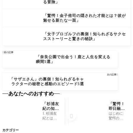
る冒険」
「驚愕！金子侑司の隠された才能とは？彼が
魅せる新たな一面」
「女子プロゴルフの裏側！知られざるサクセ
スストーリーと驚きの秘訣」

前の記事
「奈良公園で出会う！鹿と人生を変える
瞬間5選」
次の記事

「サザエさん」の裏側！知られざるキャ
ラクターの秘密と感動のエピソード5選
あなたへのおすすめ
「杉浦友
「驚愕！
紀の知ら
即日融資
れざる秘
がわずか
1. 杉浦友
はじめに:

密とは？
数分で完
紀とは誰
驚愕の即
彼女が語
結する裏
か？ 杉浦
日融資の
る意外な
技と
友紀さん
世界 現代
カテゴリー
素顔に迫
は？」
は、日本
社会での