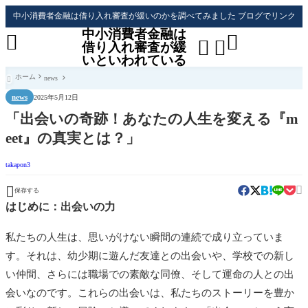
中小消費者金融は借り入れ審査が緩いのかを調べてみました ブログでリンク
中小消費者金融は




借り入れ審査が緩
いといわれている
ホーム
news

news
2025年5月12日
「出会いの奇跡！あなたの人生を変える『m
eet』の真実とは？」
takapon3


保存する
はじめに：出会いの力
私たちの人生は、思いがけない瞬間の連続で成り立っていま
す。それは、幼少期に遊んだ友達との出会いや、学校での新し
い仲間、さらには職場での素敵な同僚、そして運命の人との出
会いなのです。これらの出会いは、私たちのストーリーを豊か