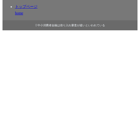
トップページ
home

中小消費者金融は借り入れ審査が緩いといわれている