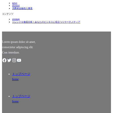
る！」
news
のテレビ
経済的な
okiniiri
界で多く
悩みは、
消費者金融借入審査
の人に親
多くの
コンテンツ
しまれて
人々にと
sitemap
いるアナ
って避け
トレンドを徹底分析！あなたのビジネスに役立つリサーチメディア
ウンサー
て通れな
です。彼
いテーマ
女の明る
です。突
い笑顔と
然の出費
温かい
に直面し
Lorem ipsum dolor sit amet,
consectetur adipiscing elit.
Cras interdum.
トップページ
home
トップページ
home