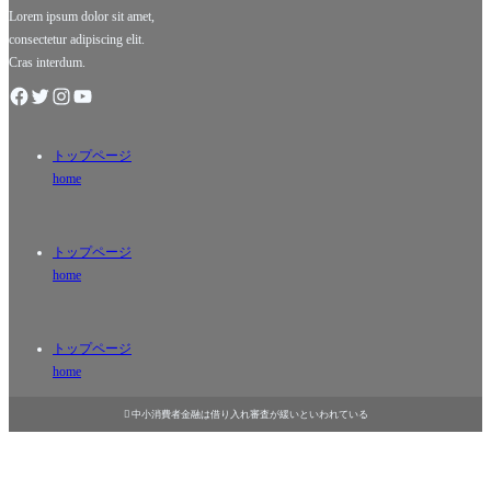
スティ
ニーズも
Lorem ipsum dolor sit amet,
consectetur adipiscing elit.
Cras interdum.
トップページ
home
トップページ
home
トップページ
home

中小消費者金融は借り入れ審査が緩いといわれている