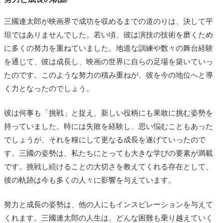
三國連太郎が映画界で成功を収めるまでの道のりは、決して平
坦ではありませんでした。若い頃、彼は演技の技術を磨くため
に多くの努力を重ねていました。地道な訓練や数々の舞台経験
を通じて、彼は成長し、映画の世界に自らの足場を築いていっ
たのです。このような努力の積み重ねが、彼を今の地位へと導
く力となったのでしょう。
彼は何事も「挑戦」と捉え、新しい役柄にも果敢に挑む姿勢を
持っていました。時には失敗を経験し、思い悩むこともあった
でしょうが、それを糧にして更なる成長を遂げていったので
す。三國の姿勢は、私たちにとっても大きな学びの要素が満載
です。挑戦し続けることの大切さを教えてくれる存在として、
彼の軌跡は今も多くの人々に影響を与えています。
努力と成長の姿勢は、他の人にもインスピレーションを与えて
くれます。三國連太郎の人生は、どんな困難も乗り越えていく