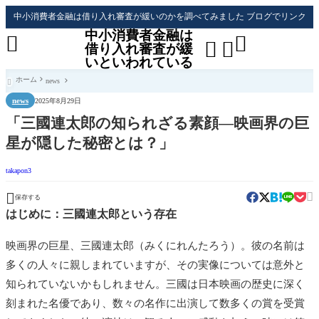
中小消費者金融は借り入れ審査が緩いのかを調べてみました ブログでリンク
中小消費者金融は




借り入れ審査が緩
いといわれている
ホーム
news

news
2025年8月29日
「三國連太郎の知られざる素顔―映画界の巨
星が隠した秘密とは？」
takapon3


保存する
はじめに：三國連太郎という存在
映画界の巨星、三國連太郎（みくにれんたろう）。彼の名前は
多くの人々に親しまれていますが、その実像については意外と
知られていないかもしれません。三國は日本映画の歴史に深く
刻まれた名優であり、数々の名作に出演して数多くの賞を受賞