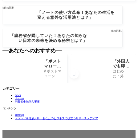

前の記事
「ノートの使い方革命！あなたの生活を
変える意外な活用法とは？」
次の記事

「総務省が隠していた！あなたの知らな
い日本の未来を決める秘密とは？」
あなたへのおすすめ
「ポスト
「外国人
マローン
でも即日
の知られ
融資が受
# ポストマ
はじめ

ざる秘
けられ
ローンの
に：外国
密：彼が
る！知ら
知られざ
人でも融
語る音楽
れざる裏
る秘密：
資が受け
カテゴリー
と人生の
技と
彼が語る
られる時
真実！」
は？」
news
音楽と人
代 近年、
okiniiri
生の真
日本に住
消費者金融借入審査
実！ ## 1.
む外国人
コンテンツ
ポストマ
の数が急
sitemap
ローンと
増し、皆
トレンドを徹底分析！あなたのビジネスに役立つリサーチメディア
は誰か？
さんの生
ポストマ
活を支え
ローン、
るための
本名オー
資金調達