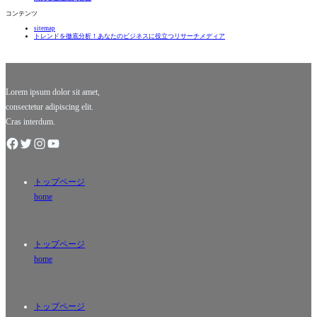
えるかも
はありま
コンテンツ
しれませ
せん。そ
sitemap
んが、そ
れは情
トレンドを徹底分析！あなたのビジネスに役立つリサーチメディア
の背後に
熱、戦
は豊かな
略、そし
歴史と文
て劇的な
化が詰ま
瞬間が交
ってい
差する舞
Lorem ipsum dolor sit amet,
台
consectetur adipiscing elit.
Cras interdum.
トップページ
home
トップページ
home
トップページ