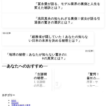
「冨永愛が語る、モデル業界の裏側と人生を
変えた秘訣とは？」
「浅田真央の知られざる裏側！彼女が語る引
退後の驚きの選択とは？」

前の記事
「総務省が隠していた！あなたの知らな
い日本の未来を決める秘密とは？」
次の記事

「地球の秘密：あなたが知らない驚きの1
0の真実とは？」
あなたへのおすすめ
「古謝樹
「驚愕！
の秘密：
울브스 v
その樹木
s 토트
1. 古謝樹
序章：サ

が語る、
넘、勝利
の不思議
ッカーと
知られざ
の鍵は意
な魅力 古
いう舞台
る歴史と
外な選手
謝樹（こ
の魅力 サ
カテゴリー
未来と
にあ
じゃき）
ッカーは
は？」
り！」
news
は、ただ
ただのス
okiniiri
の木に見
ポーツで
消費者金融借入審査