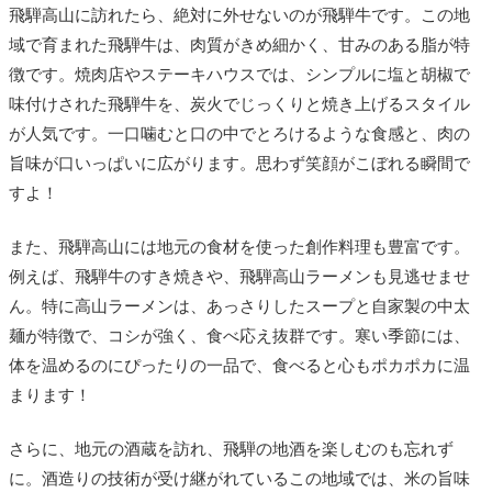
飛騨高山に訪れたら、絶対に外せないのが飛騨牛です。この地
域で育まれた飛騨牛は、肉質がきめ細かく、甘みのある脂が特
徴です。焼肉店やステーキハウスでは、シンプルに塩と胡椒で
味付けされた飛騨牛を、炭火でじっくりと焼き上げるスタイル
が人気です。一口噛むと口の中でとろけるような食感と、肉の
旨味が口いっぱいに広がります。思わず笑顔がこぼれる瞬間で
すよ！
また、飛騨高山には地元の食材を使った創作料理も豊富です。
例えば、飛騨牛のすき焼きや、飛騨高山ラーメンも見逃せませ
ん。特に高山ラーメンは、あっさりしたスープと自家製の中太
麺が特徴で、コシが強く、食べ応え抜群です。寒い季節には、
体を温めるのにぴったりの一品で、食べると心もポカポカに温
まります！
さらに、地元の酒蔵を訪れ、飛騨の地酒を楽しむのも忘れず
に。酒造りの技術が受け継がれているこの地域では、米の旨味