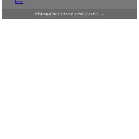
home

中小消費者金融は借り入れ審査が緩いといわれている