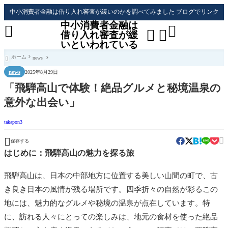
中小消費者金融は借り入れ審査が緩いのかを調べてみました ブログでリンク
中小消費者金融は




借り入れ審査が緩
いといわれている
ホーム
news

news
2025年8月29日
「飛騨高山で体験！絶品グルメと秘境温泉の
意外な出会い」
takapon3


保存する
はじめに：飛騨高山の魅力を探る旅
飛騨高山は、日本の中部地方に位置する美しい山間の町で、古
き良き日本の風情が残る場所です。四季折々の自然が彩るこの
地には、魅力的なグルメや秘境の温泉が点在しています。特
に、訪れる人々にとっての楽しみは、地元の食材を使った絶品