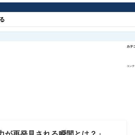
る
カテ
コンテ
力が再発見される瞬間とは？」