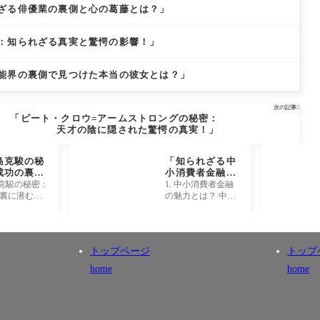
ざる俳優業の裏側と心の葛藤とは？」
：知られざる真実と驚愕の影響！」
能界の裏側で見つけた本当の彼女とは？」
次の記事

「ピート・クロウ=アームストロングの秘密：
天才の陰に隠された驚愕の真実！」
島克駿の秘
「知られざる中
成功の裏に
小消費者金融の
意外な過去
裏技！通りやす
島克駿の秘密：
1. 中小消費者金融
？」
い秘密とは？」
裏に潜む意
の魅力とは？ 中小
去とは？ ##
消費者金融の大き
鮫島克駿の驚く
な魅力は、その柔
タートライ
軟さとスピードに
島克駿、その
あります！大手の
トップページ
トップ
聞くと、日
銀行や信販会社で
は、手
home
home