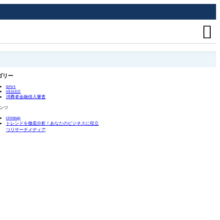

ゴリー
news
okiniiri
消費者金融借入審査
ンツ
sitemap
トレンドを徹底分析！あなたのビジネスに役立
つリサーチメディア