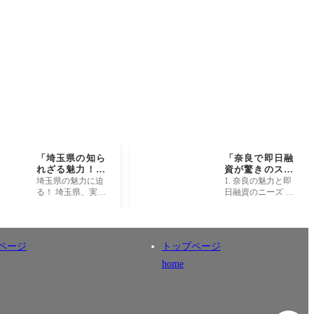
「埼玉県の知ら
「奈良で即日融
れざる魅力！実
資が驚きのスピ
は世界的な〇〇
ード！あなたの
埼玉県の魅力に迫
1. 奈良の魅力と即
がある場所だっ
資金が今すぐ手
る！ 埼玉県、実は
日融資のニーズ 奈
た！」
に入る方法と
「東京の隣の県」
良県は、日本の古
は？」
にとどまらない、
都としての美しい
魅力たっぷりの地
風景と歴史的な遺
域なんです！都市
産で、訪れる人々
ページ
トップページ
の喧騒とは違っ
を魅了していま
た、自然
す。奈良
home