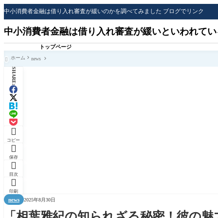
中小消費者金融は借り入れ審査が緩いのかを調べてみました ブログでリンク
中小消費者金融は借り入れ審査が緩いといわれてい
トップページ
ホーム
news

SHARE:

コピー

保存

目次

印刷
news
2025年8月30日
「相葉雅紀の知られざる秘密！彼の魅