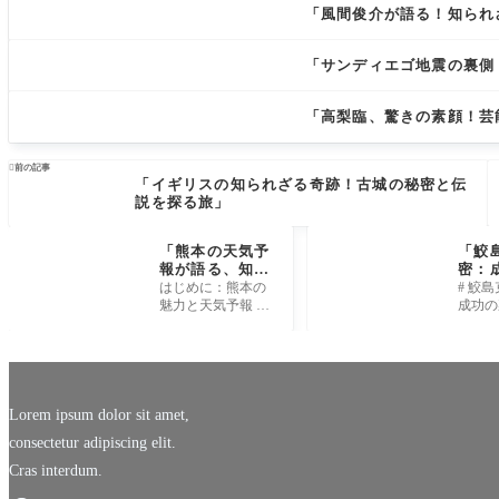
「風間俊介が語る！知られ
「サンディエゴ地震の裏側
「高梨臨、驚きの素顔！芸

前の記事
「イギリスの知られざる奇跡！古城の秘密と伝
説を探る旅」
「熊本の天気予
「鮫
報が語る、知ら
密：
れざる自然の秘
潜む
はじめに：熊本の
# 鮫
密とは？」
とは
魅力と天気予報 熊
成功の
本といえば、阿蘇
外な過
の雄大な自然や熊
1. 
本城など、魅力的
べきス
な観光スポットが
ン 鮫
たくさんありま
名前を
す。四季
本サ
Lorem ipsum dolor sit amet,
consectetur adipiscing elit.
Cras interdum.