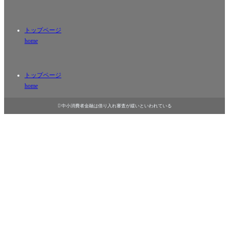
トップページ
home
トップページ
home

中小消費者金融は借り入れ審査が緩いといわれている