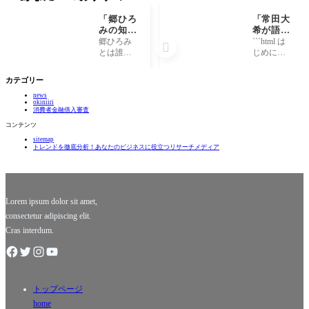
「郷ひろ
「常田大
みの知ら
希が語
れざる秘
る、音楽
郷ひろみ
```html は

密とは？
の裏側と
とは誰
じめに：
驚きの人
人生の転
か？ 郷ひ
常田大希
生と音楽
機と
ろみは、
という音
カテゴリー
の裏
は？」
日本の音
楽の魔法
側！」
news
楽界にお
使い 常田
okiniiri
いて特異
大希、彼
消費者金融借入審査
かつ輝か
の名前は
コンテンツ
しい存在
今や音楽
sitemap
です。197
界の中で
トレンドを徹底分析！あなたのビジネスに役立つリサーチメディア
0年代にデ
一際輝く
ビュー
存在にな
し、以来
っていま
数多くの
す。彼の
ヒット曲
音楽は、
Lorem ipsum dolor sit amet,
を
consectetur adipiscing elit.
Cras interdum.
トップページ
home