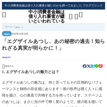
中小消費者金融は借り入れ審査が緩いのかを調べてみました ブログでリンク
中小消費者金融は




借り入れ審査が緩
いといわれている
ホーム
news

news
2025年10月19日
「エグザイルあつし、あの秘密の過去！知ら
れざる真実が明らかに！」
takapon3


保存する
1. エグザイルあつしの魅力とは？
エグザイルあつしの魅力は、何と言ってもその圧倒的なパフォ
ーマンスと独特の存在感にあります！彼の歌声は聴く人々に感
情を届け、心の奥底で共鳴する力を持っています。ステージ上
のあつしは、まさに光の中で輝く星のようで、彼の歌を聴いて