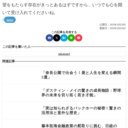
望をもたらす存在がきっとあるはずですから、いつでも心を開
いて受け入れてくださいね。
news

公開日：
2025年10月19日
更新日：
2025年10月19日
この記事を共有する
この記事を書いた人
takapon3
関連記事
「奈良公園で出会う！鹿と人生を変える瞬間
5選」
「ダスティン・メイの驚きの成長物語：野球
界の未来を切り拓く若き才能」
「実は知られざるバックホーの秘密！驚きの
活用法と意外な歴史」
篠本拓海金融政策の舵取りに挑む、日経の