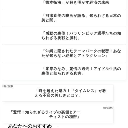
「篠本拓海」が解き明かす経済の未来
「河瀬直美の映画が語る、知られざる日本の
美と闇」
「感動の裏側！パラリンピック選手たちの知
られざる挑戦と勝利」
「沖縄に隠されたテーマパークの秘密！あな
たが知らない絶景とアトラクション」
「峯岸みなみ、驚愕の過去！アイドル生活の
裏側と知られざる真実」

前の記事
「時を超えた魅力！『タイムレス』が教
える不変の美しさとは？」
次の記事

「驚愕！知られざるライブの裏側とアー
ティストの秘密」
あなたへのおすすめ