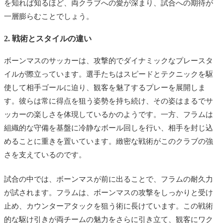
を知れば知るほど、両クラブへの愛が深まり、試合への期待が
一層膨らむことでしょう。
2. 戦術とスタイルの違い
ボーンマスのサッカーは、攻撃的でダイナミックなプレースタ
イルが際立っています。選手たちはスピードとテクニックを駆
使して相手ゴールに迫り、観客を魅了するプレーを展開しま
す。彼らは常に得点を狙う姿勢を持ち続け、その姿はまるでサ
ッカーの楽しさを体現しているかのようです。一方、フラムは
組織的な守備を基盤に冷静なボール回しを行い、相手を封じ込
めることに重きを置いています。緻密な戦術がこのクラブの強
さを支えているのです。
試合の中では、ボーンマスが前に出ることで、フラムの耐久力
が試されます。フラムは、ボーンマスの攻撃をしっかりと受け
止め、カウンターアタックを狙う術に長けています。この戦術
的な駆け引きが両チームの魅力をさらに引き立て、観客にワク