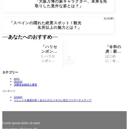
「大阪万博の新キャラクター、未来を先
取りした意外な姿とは？」
次の記事

「スペインの隠れた絶景スポット！観光
名所以上の魅力とは？」
あなたへのおすすめ
「ハリセ
「令和の
ンボン春
虎：新時
菜が語
代のビジ
1. ハリセ
はじめ

る！笑い
ネス巨人
ンボン春
に：令和
の裏に隠
たちが目
菜の魅力
の虎と
された意
指す成功
とは？ ハ
は？ 令和
カテゴリー
外な秘密
の秘訣と
リセンボ
の時代
とは？」
は？」
news
ンの春菜
は、私た
okiniiri
さんは、
ちのビジ
消費者金融借入審査
まさにお
ネスやラ
コンテンツ
笑い界の
イフスタ
sitemap
太陽のよ
イルに大
トレンドを徹底分析！あなたのビジネスに役立つリサーチメディア
うな存在
きな変化
です。彼
をもたら
女の明る
していま
い笑顔と
す。この
愛らし
新時代に
Lorem ipsum dolor sit amet,
は、