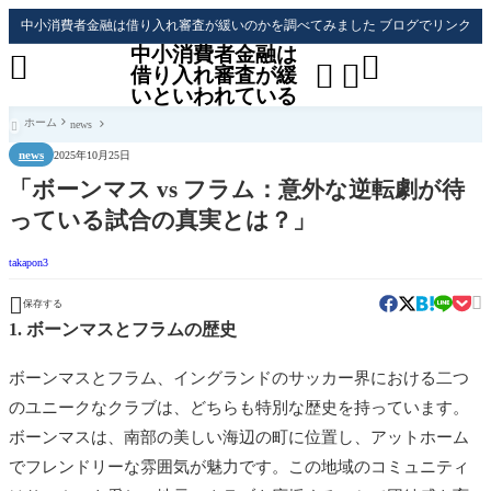
中小消費者金融は借り入れ審査が緩いのかを調べてみました ブログでリンク
中小消費者金融は




借り入れ審査が緩
いといわれている
ホーム
news

news
2025年10月25日
「ボーンマス vs フラム：意外な逆転劇が待
っている試合の真実とは？」
takapon3


保存する
1. ボーンマスとフラムの歴史
ボーンマスとフラム、イングランドのサッカー界における二つ
のユニークなクラブは、どちらも特別な歴史を持っています。
ボーンマスは、南部の美しい海辺の町に位置し、アットホーム
でフレンドリーな雰囲気が魅力です。この地域のコミュニティ