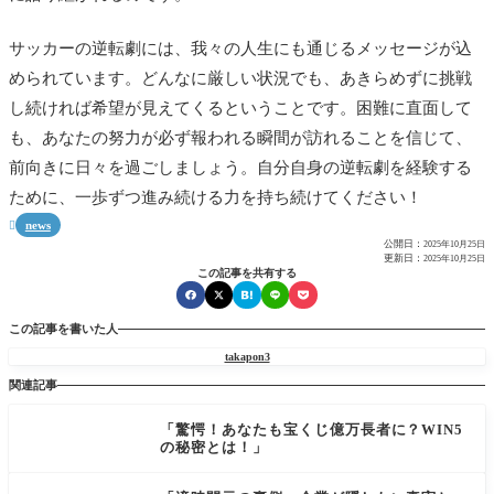
サッカーの逆転劇には、我々の人生にも通じるメッセージが込
められています。どんなに厳しい状況でも、あきらめずに挑戦
し続ければ希望が見えてくるということです。困難に直面して
も、あなたの努力が必ず報われる瞬間が訪れることを信じて、
前向きに日々を過ごしましょう。自分自身の逆転劇を経験する
ために、一歩ずつ進み続ける力を持ち続けてください！
news

公開日：
2025年10月25日
更新日：
2025年10月25日
この記事を共有する
この記事を書いた人
takapon3
関連記事
「驚愕！あなたも宝くじ億万長者に？WIN5
の秘密とは！」