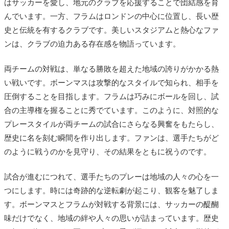
はサッカーを愛し、地元のクラブを応援することで団結感を育
んでいます。一方、フラムはロンドンの中心に位置し、長い歴
史と伝統を有するクラブです。美しいスタジアムと熱心なファ
ンは、クラブの迫力ある存在感を物語っています。
両チームの対戦は、単なる勝敗を超えた地域の誇りがかかる熱
い戦いです。ボーンマスは攻撃的なスタイルで知られ、相手を
圧倒することを目指します。フラムは巧みにボールを回し、試
合の主導権を握ることに秀でています。このように、対照的な
プレースタイルが両チームの試合にさらなる興奮をもたらし、
歴史に名を刻む瞬間を作り出します。ファンは、選手たちがど
のように戦うのかを見守り、その結果をともに祝うのです。
試合が進むにつれて、選手たちのプレーは地域の人々の心を一
つにします。時には奇跡的な逆転劇が起こり、観客を魅了しま
す。ボーンマスとフラムが対戦する背景には、サッカーの醍醐
味だけでなく、地域の絆や人々の思いが詰まっています。歴史