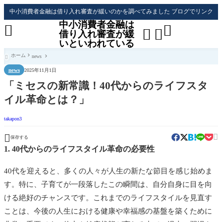
中小消費者金融は借り入れ審査が緩いのかを調べてみました ブログでリンク
中小消費者金融は




借り入れ審査が緩
いといわれている
ホーム
news

news
2025年11月1日
「ミセスの新常識！40代からのライフスタ
イル革命とは？」
takapon3


保存する
1. 40代からのライフスタイル革命の必要性
40代を迎えると、多くの人々が人生の新たな節目を感じ始めま
す。特に、子育てが一段落したこの瞬間は、自分自身に目を向
ける絶好のチャンスです。これまでのライフスタイルを見直す
ことは、今後の人生における健康や幸福感の基盤を築くために