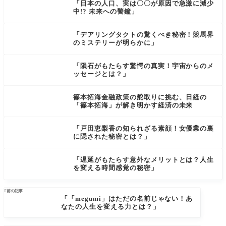
「日本の人口、実は〇〇が原因で急激に減少
中!? 未来への警鐘」
「デアリングタクトの驚くべき秘密！競馬界
のミステリーが明らかに」
「隕石がもたらす驚愕の真実！宇宙からのメ
ッセージとは？」
篠本拓海金融政策の舵取りに挑む、日経の
「篠本拓海」が解き明かす経済の未来
「戸田恵梨香の知られざる素顔！女優業の裏
に隠された秘密とは？」
「遅延がもたらす意外なメリットとは？人生
を変える時間感覚の秘密」

前の記事
「「megumi」はただの名前じゃない！あ
なたの人生を変える力とは？」