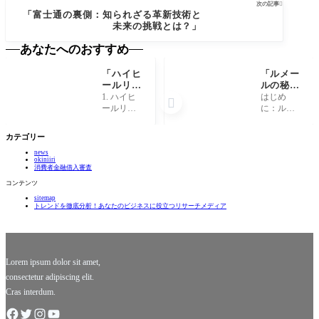
次の記事

「富士通の裏側：知られざる革新技術と
未来の挑戦とは？」
あなたへのおすすめ
「ハイヒ
「ルメー
ールリン
ルの秘
ゴ：美味
密：知ら
1. ハイヒ
はじめ

しさとフ
れざる魅
ールリン
に：ルメ
ァッショ
力と成功
ゴの誕生
ールの魅
ンが融合
の裏側と
ハイヒー
力を探る
カテゴリー
した新感
は？」
ルリンゴ
旅 私たち
覚スイー
news
は、スイ
の多く
okiniiri
ツ！」
ーツ業界
は、ファ
消費者金融借入審査
に華やか
ッション
コンテンツ
な革命を
の世界に
sitemap
もたら
おいてル
トレンドを徹底分析！あなたのビジネスに役立つリサーチメディア
す、新し
メールと
いトレン
いう名前
ドを代表
を耳にし
する存在
たことが
です！こ
あるでし
Lorem ipsum dolor sit amet,
ょ
consectetur adipiscing elit.
Cras interdum.