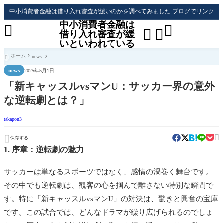
中小消費者金融は借り入れ審査が緩いのかを調べてみました ブログでリンク
中小消費者金融は




借り入れ審査が緩
いといわれている
ホーム
news

news
2025年5月1日
「新キャッスルvsマンU：サッカー界の意外
な逆転劇とは？」
takapon3


保存する
1. 序章：逆転劇の魅力
サッカーは単なるスポーツではなく、感情の渦巻く舞台です。
その中でも逆転劇は、観客の心を掴んで離さない特別な瞬間で
す。特に「新キャッスルvsマンU」の対決は、驚きと興奮の宝庫
です。この試合では、どんなドラマが繰り広げられるのでしょ