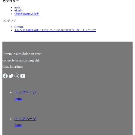
カテゴリー
間に迫
た？」
セスグリ
市には、
る！」
news
ーンアッ
伝統と現
okiniiri
プルは、
代の融合
消費者金融借入審査
日本の音
が見られ
コンテンツ
楽シーン
る魅力的
sitemap
において
な金融環
トレンドを徹底分析！あなたのビジネスに役立つリサーチメディア
まさに特
境があり
異な存在
ます。こ
感を醸し
の都市で
出すバン
は、地域
ドです
に密着
Lorem ipsum dolor sit amet,
consectetur adipiscing elit.
Cras interdum.
トップページ
home
トップページ
home