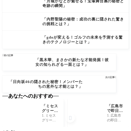
「月城かなとが魅せる！宝塚舞台裏の秘密と
奇跡の瞬間」
「内野聖陽の秘密：成功の裏に隠された驚き
の挑戦とは？」
「gdoが変える！ゴルフの未来を予測する驚
きのテクノロジーとは？」

前の記事
「黒木華、まさかの新たな才能発掘！彼
女の知られざる一面とは？」
次の記事

「日向坂46の隠された秘密！メンバーた
ちの意外な才能とは？」
あなたへのおすすめ
「ミセス
「広島市
NEW
グリーン
で即日融
アップル
資！実は
1. ミセス
1. 広島市

の秘密：
銀行より
グリーン
の即日融
音楽が生
簡単な裏
アップル
資事情と
まれる瞬
技があっ
とは？ ミ
は？ 広島