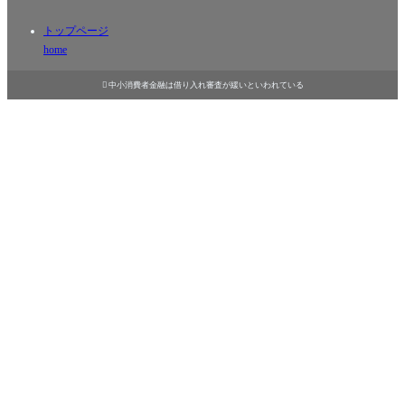
トップページ
home

中小消費者金融は借り入れ審査が緩いといわれている