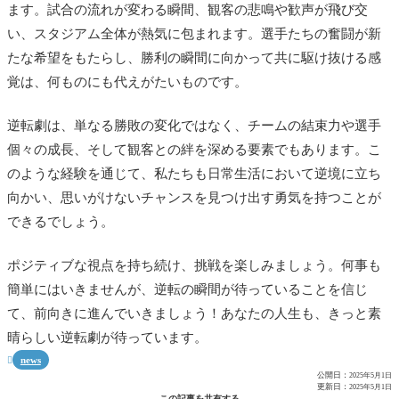
ます。試合の流れが変わる瞬間、観客の悲鳴や歓声が飛び交
い、スタジアム全体が熱気に包まれます。選手たちの奮闘が新
たな希望をもたらし、勝利の瞬間に向かって共に駆け抜ける感
覚は、何ものにも代えがたいものです。
逆転劇は、単なる勝敗の変化ではなく、チームの結束力や選手
個々の成長、そして観客との絆を深める要素でもあります。こ
のような経験を通じて、私たちも日常生活において逆境に立ち
向かい、思いがけないチャンスを見つけ出す勇気を持つことが
できるでしょう。
ポジティブな視点を持ち続け、挑戦を楽しみましょう。何事も
簡単にはいきませんが、逆転の瞬間が待っていることを信じ
て、前向きに進んでいきましょう！あなたの人生も、きっと素
晴らしい逆転劇が待っています。
news

公開日：
2025年5月1日
更新日：
2025年5月1日
この記事を共有する