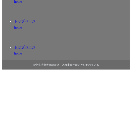
home
トップページ
home
トップページ
home

中小消費者金融は借り入れ審査が緩いといわれている