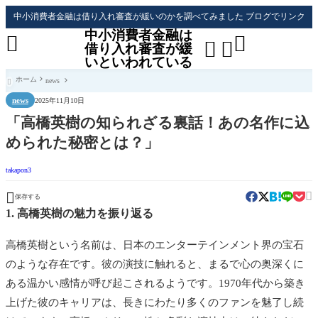
中小消費者金融は借り入れ審査が緩いのかを調べてみました ブログでリンク
中小消費者金融は




借り入れ審査が緩
いといわれている
ホーム
news

news
2025年11月10日
「高橋英樹の知られざる裏話！あの名作に込
められた秘密とは？」
takapon3


保存する
1. 高橋英樹の魅力を振り返る
高橋英樹という名前は、日本のエンターテインメント界の宝石
のような存在です。彼の演技に触れると、まるで心の奥深くに
ある温かい感情が呼び起こされるようです。1970年代から築き
上げた彼のキャリアは、長きにわたり多くのファンを魅了し続