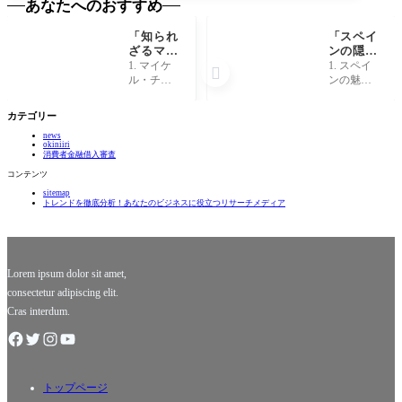
あなたへのおすすめ
「知られ
「スペイ
ざるマイ
ンの隠れ
ケル・チ
た絶景ス
1. マイケ
1. スペイ

ャンドラ
ポット！
ル・チャ
ンの魅力
ーの素顔
観光名所
ンドラー
的な秘密
と奇跡の
以上の魅
の知られ
スペイン
カテゴリー
人生」
力と
ざるバッ
はその華
は？」
news
クグラウ
やかな文
okiniiri
ンド マイ
化と歴史
消費者金融借入審査
ケル・チ
的な名所
コンテンツ
ャンドラ
で知られ
sitemap
ー。この
ています
トレンドを徹底分析！あなたのビジネスに役立つリサーチメディア
名前を聞
が、実は
いたこと
隠れた魅
がない方
力がたく
も、彼の
さん存在
背後に
します
Lorem ipsum dolor sit amet,
consectetur adipiscing elit.
Cras interdum.
トップページ