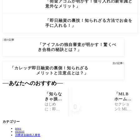
「街金アコムが明かす！借り入れの新常識と
意外なメリット」
「即日融資の裏技！知られざる方法でお金を
手に入れる！」

前の記事
「アイフルの独自審査が明かす！驚くべ
き合格の秘訣とは？」
次の記事

「カレッヂ即日融資の裏側！知られざる
メリットと注意点とは？」
あなたへのおすすめ
「知らな
「MLB
きゃ損！
ホームラ
即日融
ンの裏
はじめ
セクショ

資・総量
側：意外
に：即日
ン1: MLB
規制外の
な秘密と
融資の魅
ホームラ
秘密と
驚愕の数
力とは 現
ンの魅力
カテゴリー
は？」
字！」
代社会に
メジャー
news
おいて、
リーグベ
okiniiri
急な出費
ースボー
消費者金融借入審査
やお金の
ル（ML