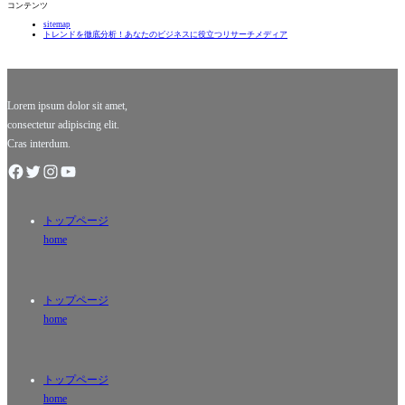
コンテンツ
必要が生
B）のホー
sitemap
じること
ムラン
トレンドを徹底分析！あなたのビジネスに役立つリサーチメディア
は誰にで
は、まさ
もありま
にスポー
す。そん
ツファン
な時、即
の夢の瞬
日融資の
間です。
Lorem ipsum dolor sit amet,
バッ
consectetur adipiscing elit.
Cras interdum.
トップページ
home
トップページ
home
トップページ
home