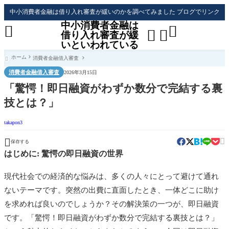
中小消費者金融は借り入れ審査が緩いのかを調べてみました ブログでリンク
中小消費者金融は




借り入れ審査が緩
いといわれている
ホーム
消費者金融借入審査

消費者金融借入審査
2026年3月15日
「驚愕！即日融資がわずか数分で完結する裏
技とは？」
takapon3


保存する
はじめに: 驚愕の即日融資の世界
現代社会での経済的な悩みは、多くの人々にとって避けて通れ
ないテーマです。突然の出費に直面したとき、一体どこに助け
を求めれば良いのでしょうか？その解決策の一つが、即日融資
です。「驚愕！即日融資がわずか数分で完結する裏技とは？」