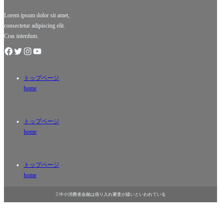
でも特異
サービス
な存在で
です！急
Lorem ipsum dolor sit amet,
consectetur adipiscing elit.
Cras interdum.
トップページ
home
トップページ
home
トップページ
home

中小消費者金融は借り入れ審査が緩いといわれている