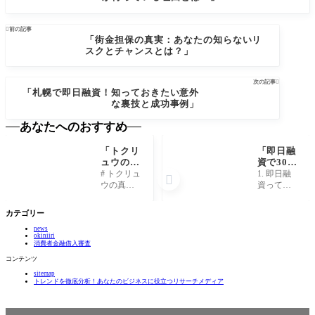

前の記事
「街金担保の真実：あなたの知らないリ
スクとチャンスとは？」
次の記事

「札幌で即日融資！知っておきたい意外
な裏技と成功事例」
あなたへのおすすめ
「トクリ
「即日融
ュウの真
資で30日
実：知ら
間、あな
# トクリュ
1. 即日融

れざる力
たの夢が
ウの真
資って
と秘密に
叶う！意
実：知ら
何？その
迫る！」
外な活用
れざる力
魅力を知
カテゴリー
法と
と秘密に
ろう！ 即
は？」
news
迫る！ ##
日融資と
okiniiri
1. トクリ
は、申し
消費者金融借入審査
ュウとは
込みをし
コンテンツ
何か？ ト
たその日
sitemap
クリュ
に融資が
トレンドを徹底分析！あなたのビジネスに役立つリサーチメディア
ウ、それ
受けられ
は日本の
る素晴ら
武道の中
しい金融