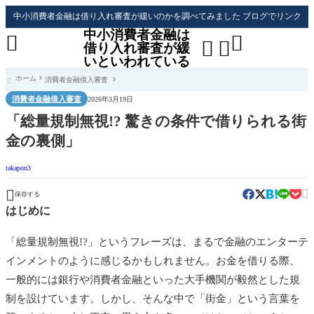
中小消費者金融は借り入れ審査が緩いのかを調べてみました ブログでリンク
中小消費者金融は




借り入れ審査が緩
いといわれている
ホーム
消費者金融借入審査

消費者金融借入審査
2026年3月19日
「総量規制無視!? 驚きの条件で借りられる街
金の裏側」
takapon3


保存する
はじめに
「総量規制無視!?」というフレーズは、まるで金融のエンターテ
インメントのように感じるかもしれません。お金を借りる際、
一般的には銀行や消費者金融といった大手機関が毅然とした規
制を設けています。しかし、そんな中で「街金」という言葉を