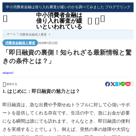
中小消費者金融は借り入れ審査が緩いのかを調べてみました ブログでリンク
中小消費者金融は




借り入れ審査が緩
いといわれている
ホーム
消費者金融借入審査

消費者金融借入審査
2026年3月22日
「即日融資の裏側！知られざる最新情報と驚
きの条件とは？」
takapon3


保存する
1. はじめに：即日融資の魅力とは？
即日融資は、急な出費や予期せぬトラブルに対して心強いサポ
ートを提供してくれる存在です。生活の中で、急にお金が必要
になる瞬間は誰にでも訪れます。そんなとき、即日融資の便利
さを実感することでしょう。例えば、突然の車の故障や大切な