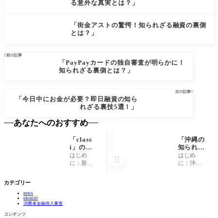
る意外な真実とは？」
「街金アストの驚愕！知られざる融資の裏側
とは？」

前の記事
「PayPayカードの独自審査が明らかに！
知られざる裏側とは？」
次の記事

「今日中にお金が必要？即日融資の知ら
れざる裏技5選！」
あなたへのおすすめ
「class
「沖縄の
i」の新
知られざ
機能があ
る秘密：
はじめ
はじめ

なたの毎
美しいビ
に：新し
に：沖縄
日を劇的
ーチの背
い時代の
の魅力 沖
に変え
後に隠さ
「classi」
縄といえ
カテゴリー
る!? 驚き
れた歴史
私たちの
ば、多く
の活用法
とは？」
news
生活は、
の人が思
okiniiri
とは！
テクノロ
い浮かべ
消費者金融借入審査
ジーの進
るのは透
コンテンツ
化によっ
き通った