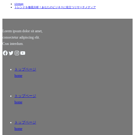
sitemap
て日々変
海と白い
トレンドを徹底分析！あなたのビジネスに役立つリサーチメディア
わり続け
砂浜の美
ていま
しいビー
す。その
チでしょ
中でも、
う。しか
教育分野
し、沖縄
Lorem ipsum dolor sit amet,
で
consectetur adipiscing elit.
Cras interdum.
トップページ
home
トップページ
home
トップページ
home