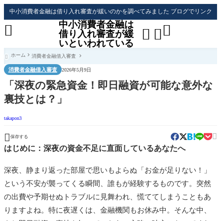
中小消費者金融は借り入れ審査が緩いのかを調べてみました ブログでリンク
中小消費者金融は




借り入れ審査が緩
いといわれている
ホーム
消費者金融借入審査

消費者金融借入審査
2026年5月9日
「深夜の緊急資金！即日融資が可能な意外な
裏技とは？」
takapon3


保存する
はじめに：深夜の資金不足に直面しているあなたへ
深夜、静まり返った部屋で思いもよらぬ「お金が足りない！」
という不安が襲ってくる瞬間、誰もが経験するものです。突然
の出費や予期せぬトラブルに見舞われ、慌ててしまうこともあ
りますよね。特に夜遅くは、金融機関もお休み中。そんな中、