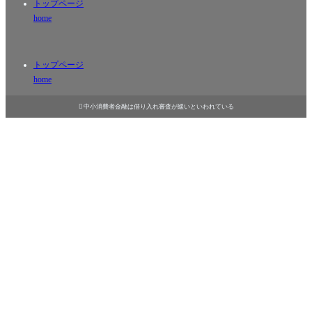
トップページ
home
トップページ
home

中小消費者金融は借り入れ審査が緩いといわれている