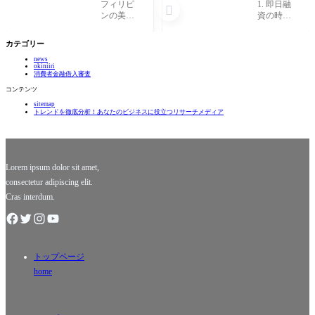
られざる
星！モノ
フィリピ
1. 即日融

美食：地
リスがあ
ンの美食
資の時代
元民だけ
なたの財
文化の魅
が到来！
が知る絶
布を救う
力 フィリ
近年、私
カテゴリー
品グルメ
理由と
ピンは、
たちの生
10選！」
は？」
news
美しいビ
活は驚く
okiniiri
ーチと豊
ほどのス
消費者金融借入審査
かな文化
ピードで
コンテンツ
だけでな
進化して
sitemap
く、その
います。
トレンドを徹底分析！あなたのビジネスに役立つリサーチメディア
裏には地
特に、金
元民しか
融サービ
知らない
スの変革
絶品グル
は、皆さ
メが潜
んの生
Lorem ipsum dolor sit amet,
consectetur adipiscing elit.
Cras interdum.
トップページ
home