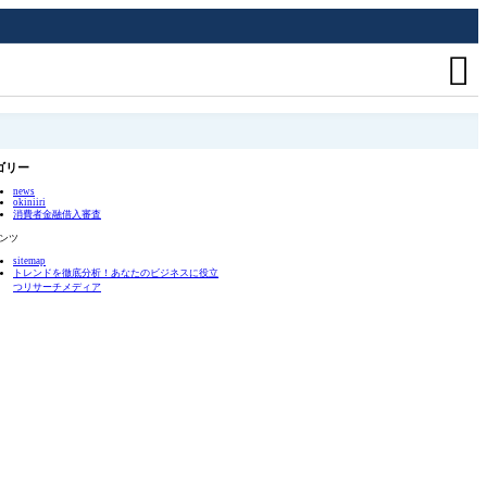

ゴリー
news
okiniiri
消費者金融借入審査
ンツ
sitemap
トレンドを徹底分析！あなたのビジネスに役立
つリサーチメディア