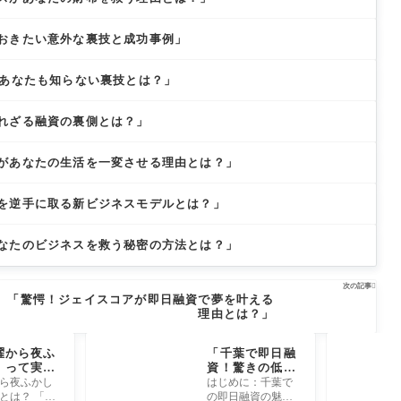
おきたい意外な裏技と成功事例」
！あなたも知らない裏技とは？」
れざる融資の裏側とは？」
があなたの生活を一変させる理由とは？」
を逆手に取る新ビジネスモデルとは？」
なたのビジネスを救う秘密の方法とは？」
次の記事

「驚愕！ジェイスコアが即日融資で夢を叶える
理由とは？」
曜から夜ふ
「千葉で即日融
」って実は
資！驚きの低金
を変える？
利とスピード審
ら夜ふかし
はじめに：千葉で
な効果と楽
査の秘密と
とは？ 「月
の即日融資の魅力