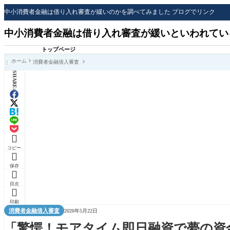
中小消費者金融は借り入れ審査が緩いのかを調べてみました ブログでリンク
中小消費者金融は借り入れ審査が緩いといわれてい
トップページ
ホーム
消費者金融借入審査

SHARE:

コピー

保存

目次

印刷
消費者金融借入審査
2026年5月22日
「驚愕！モアタイム即日融資で夢の資