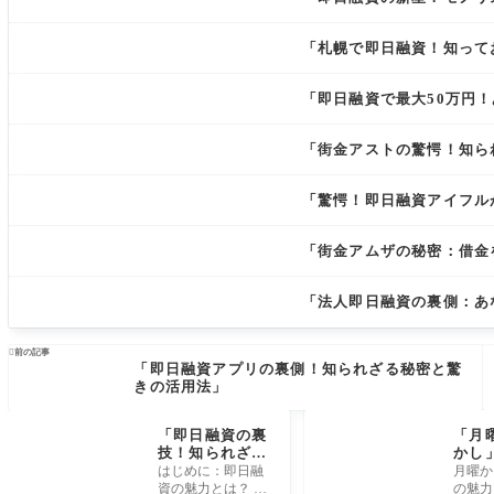
「札幌で即日融資！知って
「即日融資で最大50万円
「街金アストの驚愕！知ら
「驚愕！即日融資アイフル
「街金アムザの秘密：借金
「法人即日融資の裏側：あ

前の記事
「即日融資アプリの裏側！知られざる秘密と驚
きの活用法」
「即日融資の裏
「月
技！知られざる
かし
方法でお金を手
人生
はじめに：即日融
月曜か
に入れる！」
意外
資の魅力とは？ 即
の魅力