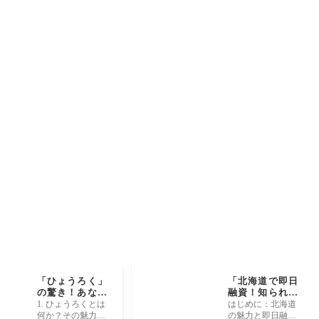
「ひょうろく」
「北海道で即日
の驚き！あなた
融資！知られざ
の知らない世界
る裏技と意外な
1. ひょうろくとは
はじめに：北海道
がここにある！
条件とは？」
何か？その魅力に
の魅力と即日融資