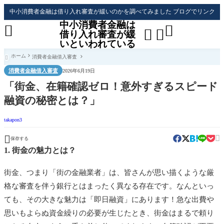
中小消費者金融は借り入れ審査が緩いのかを調べてみました ブログでリンク
中小消費者金融は




借り入れ審査が緩
いといわれている
ホーム
消費者金融借入審査

消費者金融借入審査
2026年6月19日
「街金、在籍確認ゼロ！意外すぎるスピード
融資の秘密とは？」
takapon3


保存する
1. 街金の魅力とは？
街金、つまり「街の金融業者」は、皆さんが思い描くような厳
格な審査を伴う銀行とはまったく異なる存在です。なんといっ
ても、その大きな魅力は「即日融資」にあります！急な出費や
思いもよらぬ資金繰りの必要が生じたとき、街金はまるで頼り