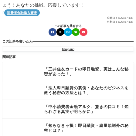
ょう！あなたの挑戦、応援しています！
消費者金融借入審査

公開日：
2026年6月19日
更新日：
2026年6月19日
この記事を共有する
この記事を書いた人
takapon3
関連記事
「三井住友カードの即日融資、実はこんな秘
密があった！」
「法人即日融資の裏側：あなたのビジネスを
救う秘密の方法とは？」
「中小消費者金融アルク、驚きの口コミ！知
られざる真実が明らかに」
「知らなきゃ損！即日融資・総量規制外の秘
密とは？」