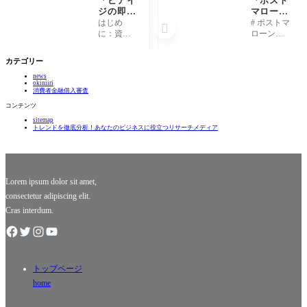
「ビアイ
「ポスト
ジの即日
マローン
融資、驚
の知られ
はじめ
# ポストマ

きのスピ
ざる秘
に：資金
ローンの
ードと条
密：彼が
調達の新
知られざ
件！あな
語る音楽
しい形 資
る秘密：
カテゴリー
たも今日
と人生の
金調達と
彼が語る
から資金
真実！」
news
聞くと、
音楽と人
okiniiri
調達へ」
多くの人
生の真
消費者金融借入審査
が手続き
実！ ## 1.
コンテンツ
の煩雑さ
ポストマ
sitemap
や長い待
ローンと
トレンドを徹底分析！あなたのビジネスに役立つリサーチメディア
機時間を
は誰か？
思い浮か
ポストマ
べるかも
ローン、
しれませ
本名オー
ん。しか
スティ
Lorem ipsum dolor sit amet,
consectetur adipiscing elit.
Cras interdum.
トップページ
home