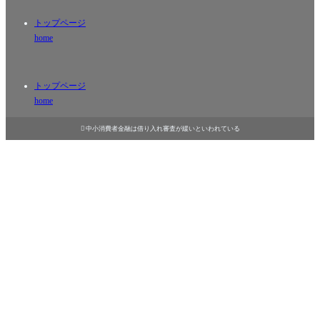
トップページ
home
トップページ
home

中小消費者金融は借り入れ審査が緩いといわれている