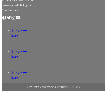
Lorem ipsum dolor sit amet,
か
consectetur adipiscing elit.
Cras interdum.
トップページ
home
トップページ
home
トップページ
home

中小消費者金融は借り入れ審査が緩いといわれている