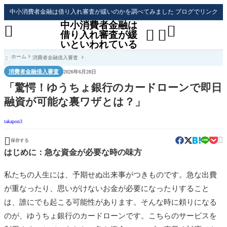
中小消費者金融は借り入れ審査が緩いのかを調べてみました ブログでリンク
中小消費者金融は




借り入れ審査が緩
いといわれている
ホーム
消費者金融借入審査

消費者金融借入審査
2026年6月28日
「驚愕！ゆうちょ銀行のカードローンで即日
融資が可能な裏ワザとは？」
takapon3


保存する
はじめに：急な資金が必要な時の味方
私たちの人生には、予期せぬ出来事がつきものです。急な出費
が重なったり、思いがけないお金が必要になったりすること
は、誰にでも起こる可能性があります。そんな時に頼りになる
のが、ゆうちょ銀行のカードローンです。こちらのサービスを