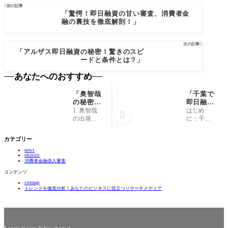

前の記事
「驚愕！即日融資の甘い審査、消費者金
融の裏技を徹底解剖！」
次の記事

「アルザス即日融資の秘密！驚きのスピ
ードと条件とは？」
あなたへのおすすめ
「奥智哉
「千葉で
の秘密：
即日融
成功を手
資！驚き
1. 奥智哉
はじめ

にした異
の低金利
の出発
に：千葉
才の知ら
とスピー
点：異才
での即日
れざる人
ド審査の
の芽生え
融資の魅
カテゴリー
生と
秘密と
奥智哉の
力 千葉県
は？」
は？」
news
名前を耳
は、東京
okiniiri
にする
に隣接す
消費者金融借入審査
と、誰も
る地域で
コンテンツ
が彼の華
ありなが
sitemap
やかな成
ら、独自
トレンドを徹底分析！あなたのビジネスに役立つリサーチメディア
功や創造
の魅力と
力を思い
活気を持
浮かべる
つ地域で
ことでし
す。都会
ょう。し
の便利さ