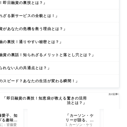
！即日融資の裏技とは？」
れざる新サービスの全貌とは！」
資があなたの危機を救う理由とは？」
融の裏技！通りやすい秘密とは？」
融資の裏話！知られざるメリットと落とし穴とは？」
られない人の共通点とは？」
のスピード？あなたの生活が変わる瞬間！」
次の記事

「即日融資の裏技！知恵袋が教える驚きの活用
法とは？」
藤愛子、知
「カーソン・ケ
ざる趣味と
リーが語る、成
の過去に迫
功の裏に隠され
に：皆藤愛
1. カーソン・ケリ