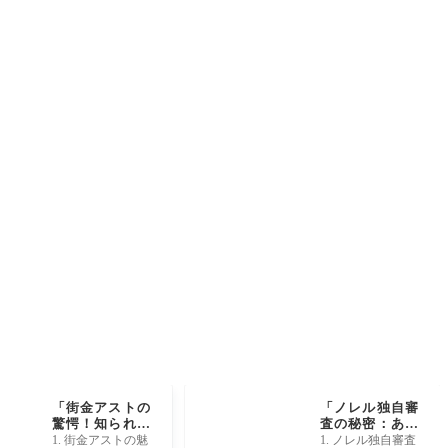
「街金アストの
「ノレル独自審
驚愕！知られざ
査の秘密：あな
る融資の裏側と
たの知らない選
1. 街金アストの魅
1. ノレル独自審査