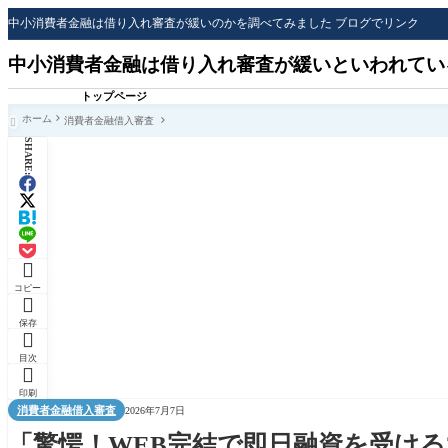
中小消費者金融は借り入れ審査が緩いのかを調べてみました ブログでリンク
中小消費者金融は借り入れ審査が緩いといわれてい
トップページ
ホーム
消費者金融借入審査

SHARE:

コピー

保存

目次

印刷
消費者金融借入審査
2026年7月7日
「驚愕！WEB完結で即日融資を受ける