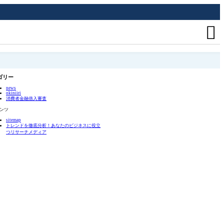

ゴリー
news
okiniiri
消費者金融借入審査
ンツ
sitemap
トレンドを徹底分析！あなたのビジネスに役立
つリサーチメディア