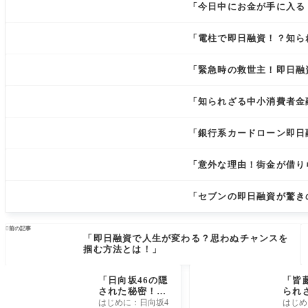
「今日中にお金が手に入る
「電柱で即日融資！？知ら
「緊急時の救世主！即日融
「知られざる中小消費者金
「銀行系カードローン即日
「意外な理由！街金が借り
「セブンの即日融資が驚き

前の記事
「即日融資で人生が変わる？思わぬチャンスを
掴む方法とは！」
「日向坂46の隠
「皆
された秘密！メ
られ
ンバーたちの意
秘密
はじめに：日向坂4
はじめ