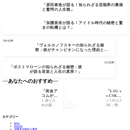
「原田泰造が語る！知られざる芸能界の裏側
と驚愕の人生観」
「加護亜依が語る！アイドル時代の秘密と驚
きの転機とは？」

前の記事
「ヴォルカノフスキーの知られざる秘
密：彼がチャンピオンになった理由と
は？」
次の記事

「ポストマローンの知られざる秘密：彼
が語る音楽と人生の真実！」
あなたへのおすすめ
「街金ア
「LSG v
コムが明
s CSK：
かす！借
伝説の対
1. 借り入
1. LSGとC

り入れの
決！意外
れの新常
SK：歴史
新常識と
な裏話と
識とは？
的背景と
意外なメ
注目選手
現代社会
対決の魅
カテゴリー
リット」
を徹底解
におい
力 クリケ
説！」
news
て、借り
ットファ
okiniiri
入れの概
ンにとっ
消費者金融借入審査