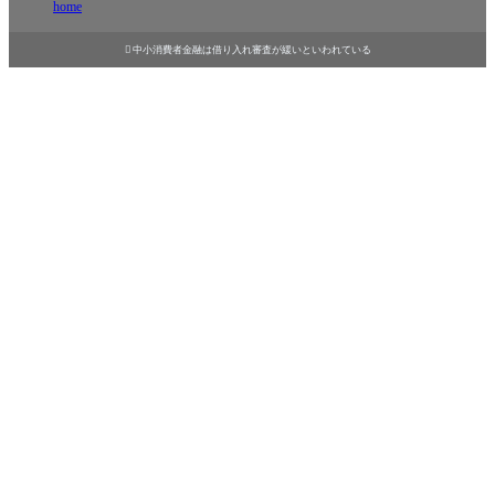
home

中小消費者金融は借り入れ審査が緩いといわれている