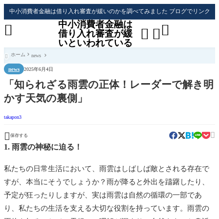
中小消費者金融は借り入れ審査が緩いのかを調べてみました ブログでリンク
中小消費者金融は




借り入れ審査が緩
いといわれている
ホーム
news

news
2025年6月4日
「知られざる雨雲の正体！レーダーで解き明
かす天気の裏側」
takapon3


保存する
1. 雨雲の神秘に迫る！
私たちの日常生活において、雨雲はしばしば敵とされる存在で
すが、本当にそうでしょうか？雨が降ると外出を躊躇したり、
予定が狂ったりしますが、実は雨雲は自然の循環の一部であ
り、私たちの生活を支える大切な役割を持っています。雨雲の