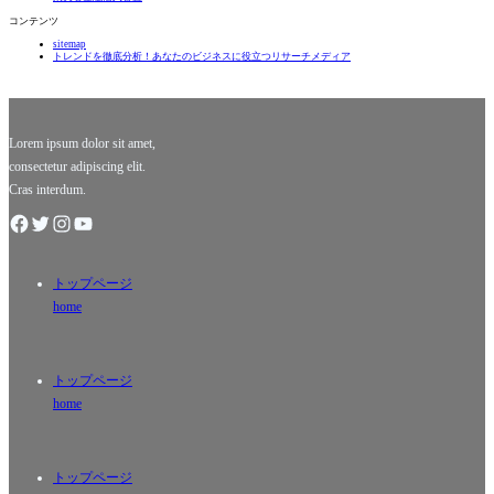
念が根本
て、LSG
コンテンツ
から変わ
（ラッキ
sitemap
りつつあ
ーストラ
トレンドを徹底分析！あなたのビジネスに役立つリサーチメディア
ります！
イク・グ
かつては
ループ）
「借金＝
とCSK
悪」とい
（チェン
う固定観
ナイ・ス
Lorem ipsum dolor sit amet,
ーパ・
consectetur adipiscing elit.
Cras interdum.
トップページ
home
トップページ
home
トップページ