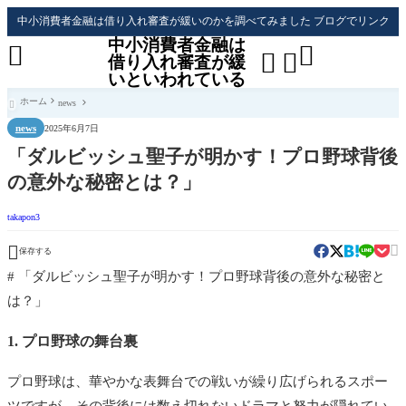
中小消費者金融は借り入れ審査が緩いのかを調べてみました ブログでリンク
中小消費者金融は




借り入れ審査が緩
いといわれている
ホーム
news

news
2025年6月7日
「ダルビッシュ聖子が明かす！プロ野球背後
の意外な秘密とは？」
takapon3


保存する
# 「ダルビッシュ聖子が明かす！プロ野球背後の意外な秘密と
は？」
1. プロ野球の舞台裏
プロ野球は、華やかな表舞台での戦いが繰り広げられるスポー
ツですが、その背後には数え切れないドラマと努力が隠れてい