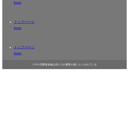
home
トップページ
home
トップページ
home

中小消費者金融は借り入れ審査が緩いといわれている