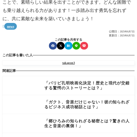
ことで、素晴らしい結果を出すことができます。どんな困難で
も乗り越えられる力があります！一歩踏み出す勇気を忘れず
に、共に素敵な未来を築いていきましょう！
news

公開日：
2025年6月7日
更新日：
2025年6月7日
この記事を共有する
この記事を書いた人
takapon3
関連記事
「パリピ孔明映画化決定！歴史と現代が交錯
する驚愕のストーリーとは？」
「ガクト、音楽だけじゃない！彼の知られざ
るビジネス成功秘話とは？」
「郷ひろみの知られざる秘密とは？驚きの人
生と音楽の裏側！」