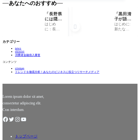
あなたへのおすすめ
「長野県
「黒田清
には隠さ
子が語
れた驚き
る、皇族
はじめ
はじめに:

の絶景ス
からの脱
に：長野
新たな一
ポット
却と新た
県の魅力
歩を踏み
が！知る
な人生の
とは 長野
出す勇気
カテゴリー
人ぞ知る
選択」
県は、日
黒田清子
秘境と
news
本の心臓
さんは、
okiniiri
は？」
部に位置
多くの人
消費者金融借入審査
するその
にとって
コンテンツ
美しい土
特別な存
sitemap
地で、自
在です。
トレンドを徹底分析！あなたのビジネスに役立つリサーチメディア
然の恵み
皇族の一
に包まれ
員として
た宝庫で
生まれ育
す。大き
ち、数々
な山々に
の公務
Lorem ipsum dolor sit amet,
consectetur adipiscing elit.
Cras interdum.
トップページ