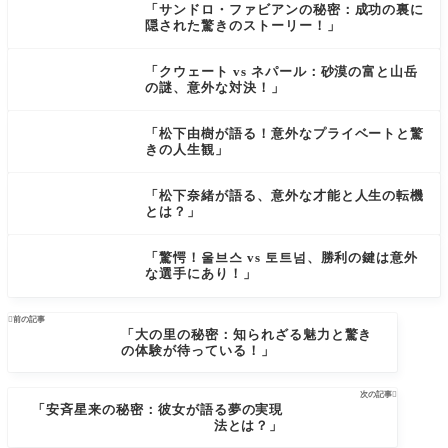
「サンドロ・ファビアンの秘密：成功の裏に
隠された驚きのストーリー！」
「クウェート vs ネパール：砂漠の富と山岳
の謎、意外な対決！」
「松下由樹が語る！意外なプライベートと驚
きの人生観」
「松下奈緒が語る、意外な才能と人生の転機
とは？」
「驚愕！울브스 vs 토트넘、勝利の鍵は意外
な選手にあり！」

前の記事
「大の里の秘密：知られざる魅力と驚き
の体験が待っている！」
次の記事

「安斉星来の秘密：彼女が語る夢の実現
法とは？」