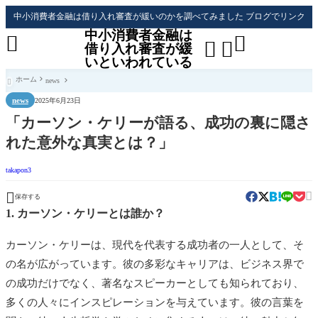
中小消費者金融は借り入れ審査が緩いのかを調べてみました ブログでリンク
中小消費者金融は




借り入れ審査が緩
いといわれている
ホーム
news

news
2025年6月23日
「カーソン・ケリーが語る、成功の裏に隠さ
れた意外な真実とは？」
takapon3


保存する
1. カーソン・ケリーとは誰か？
カーソン・ケリーは、現代を代表する成功者の一人として、そ
の名が広がっています。彼の多彩なキャリアは、ビジネス界で
の成功だけでなく、著名なスピーカーとしても知られており、
多くの人々にインスピレーションを与えています。彼の言葉を