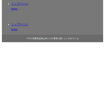
トップページ
home
トップページ
home

中小消費者金融は借り入れ審査が緩いといわれている