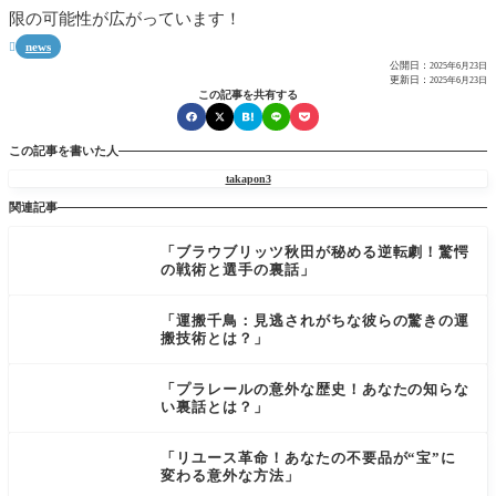
限の可能性が広がっています！
news

公開日：
2025年6月23日
更新日：
2025年6月23日
この記事を共有する
この記事を書いた人
takapon3
関連記事
「ブラウブリッツ秋田が秘める逆転劇！驚愕
の戦術と選手の裏話」
「運搬千鳥：見逃されがちな彼らの驚きの運
搬技術とは？」
「プラレールの意外な歴史！あなたの知らな
い裏話とは？」
「リユース革命！あなたの不要品が“宝”に
変わる意外な方法」