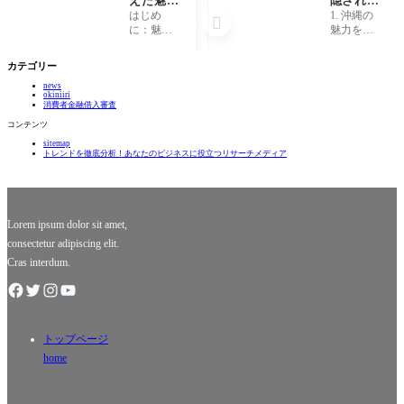
えた魅
隠された
力！『タ
テーマパ
はじめ
1. 沖縄の

イムレ
ークの秘
に：魅力
魅力を再
ス』が教
密！あな
的な「タ
発見！隠
える不変
たが知ら
イムレ
れたテー
カテゴリー
の美しさ
ない絶景
ス」の世
マパーク
とは？」
とアトラ
news
界 「タイ
とは 沖縄
okiniiri
クショ
ムレス」
は、単な
消費者金融借入審査
ン」
という言
る観光地
コンテンツ
葉には、
ではあり
sitemap
時代を超
ません。
トレンドを徹底分析！あなたのビジネスに役立つリサーチメディア
えて色あ
青い海と
せない美
美しいビ
しさや価
ーチの背
値がある
後には、
ことを示
隠れた
Lorem ipsum dolor sit amet,
唆
consectetur adipiscing elit.
Cras interdum.
トップページ
home