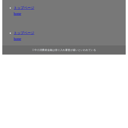
トップページ
home
トップページ
home

中小消費者金融は借り入れ審査が緩いといわれている