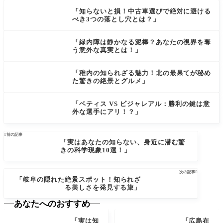
「知らないと損！中古車選びで絶対に避ける
べき3つの落とし穴とは？」
「緑内障は静かなる泥棒？あなたの視界を奪
う意外な真実とは！」
「稚内の知られざる魅力！北の最果てが秘め
た驚きの絶景とグルメ」
「ベティス VS ビジャレアル：勝利の鍵は意
外な選手にアリ！？」

前の記事
「実はあなたの知らない、身近に潜む驚
きの科学現象10選！」
次の記事

「岐阜の隠れた絶景スポット！知られざ
る美しさを発見する旅」
あなたへのおすすめ
「実は知
「広島在