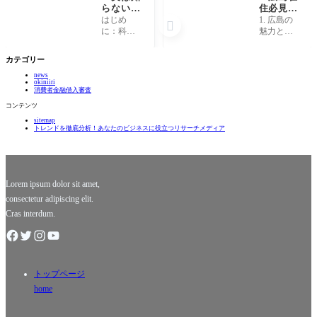
らない！
住必見！
日常の中
即日融資
はじめ
1. 広島の

に潜む驚
で夢の資
に：科学
魅力と資
きの科学
金を一瞬
の日常へ
金調達の
法則と
で手に入
の扉を開
必要性 広
カテゴリー
は？」
れる方
く 日常生
島は、日
法」
news
活のあら
本の歴史
okiniiri
ゆる瞬間
と自然が
消費者金融借入審査
には、私
融合した
コンテンツ
たちが知
魅力的な
sitemap
らないと
都市で
トレンドを徹底分析！あなたのビジネスに役立つリサーチメディア
ころで働
す。宮島
いている
にある厳
科学法則
島神社
が隠れて
や、平和
います。
記念公園
Lorem ipsum dolor sit amet,
の
consectetur adipiscing elit.
Cras interdum.
トップページ
home