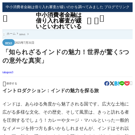
中小消費者金融は借り入れ審査が緩いのかを調べてみました ブログでリンク
中小消費者金融は




借り入れ審査が緩
いといわれている
ホーム
news

news
2025年7月31日
「知られざるインドの魅力！世界が驚く5つ
の意外な真実」
takapon3


保存する
イントロダクション：インドの魅力を探る旅
インドは、あらゆる角度から魅了される国です。広大な土地に
広がる多様な文化、その歴史、そして風景は、きっと訪れる者
を圧倒するでしょう！カレーやタージ・マハルといった一般的
なイメージを持つ方も多いかもしれませんが、インドはそれ以