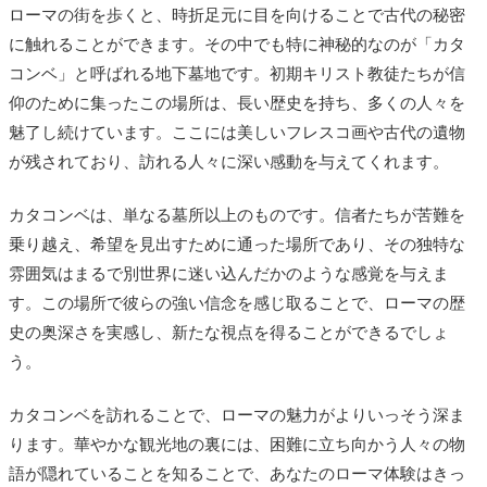
ローマの街を歩くと、時折足元に目を向けることで古代の秘密
に触れることができます。その中でも特に神秘的なのが「カタ
コンベ」と呼ばれる地下墓地です。初期キリスト教徒たちが信
仰のために集ったこの場所は、長い歴史を持ち、多くの人々を
魅了し続けています。ここには美しいフレスコ画や古代の遺物
が残されており、訪れる人々に深い感動を与えてくれます。
カタコンベは、単なる墓所以上のものです。信者たちが苦難を
乗り越え、希望を見出すために通った場所であり、その独特な
雰囲気はまるで別世界に迷い込んだかのような感覚を与えま
す。この場所で彼らの強い信念を感じ取ることで、ローマの歴
史の奥深さを実感し、新たな視点を得ることができるでしょ
う。
カタコンベを訪れることで、ローマの魅力がよりいっそう深ま
ります。華やかな観光地の裏には、困難に立ち向かう人々の物
語が隠れていることを知ることで、あなたのローマ体験はきっ