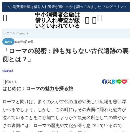
中小消費者金融は借り入れ審査が緩いのかを調べてみました ブログでリンク
中小消費者金融は




借り入れ審査が緩
いといわれている
ホーム
news

news
2025年8月19日
「ローマの秘密：誰も知らない古代遺跡の裏
側とは？」
takapon3


保存する
はじめに：ローマの魅力を探る旅
ローマと聞けば、多くの人が古代の遺跡や美しい広場を思い浮
かべるでしょう。しかし、この町にはその表面に隠れた魅力が
溢れていることをご存知でしょうか？観光名所としての華やか
さの裏側には、ローマの歴史や文化が深く息づいているので