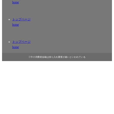
home
トップページ
home
トップページ
home

中小消費者金融は借り入れ審査が緩いといわれている