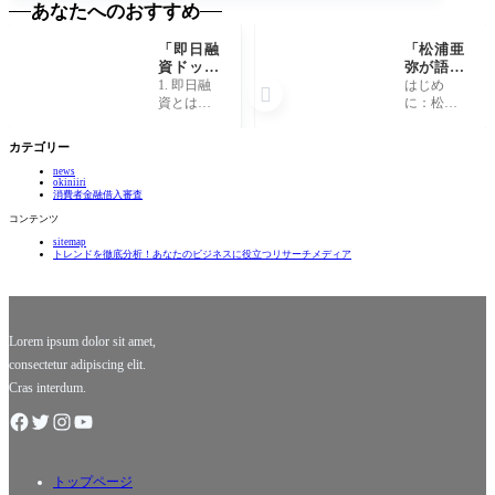
あなたへのおすすめ
「即日融
「松浦亜
資ドット
弥が語
コムの裏
る！知ら
1. 即日融
はじめ

側：知ら
れざるデ
資とは何
に：松浦
れざる即
ビュー秘
か？その
亜弥とい
日融資の
話と驚き
魅力を探
うアイド
カテゴリー
真実と
の現在」
る 即日融
ルの魅力
は？」
news
資とは、
松浦亜弥
okiniiri
まさに現
は、2001
消費者金融借入審査
代のライ
年にデビ
コンテンツ
フスタイ
ューして
sitemap
ルにぴっ
以来、日
トレンドを徹底分析！あなたのビジネスに役立つリサーチメディア
たりの金
本の音楽
融サービ
シーンで
スです！
不動の地
予期せぬ
位を築い
出費や
てきまし
Lorem ipsum dolor sit amet,
た
consectetur adipiscing elit.
Cras interdum.
トップページ