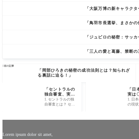
「大阪万博の新キャラクタ
「鳥羽市長選挙、まさかの
「ジュビロの秘密：サッカ
「三人の愛と葛藤、禁断の

前の記事
「岡部ひろきの秘密の成功法則とは？知られざ
る裏話に迫る！」
「セントラルの
「日
独自審査、実は
実は
誰でも通過でき
で急
1. セントラルの独
1. 
る秘密とは？」
中!?
自審査とは？ セン
の現状
鐘」
トラルの独自審査
減少が
は、まるで宝探し
という
のようなワクワク
は、今
感があります。多
耳に届
くの人々はこの審
なって
査につ
立社会
Lorem ipsum dolor sit amet,