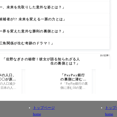
ー、未来を先取りした意外な姿とは？」
候補者が!? 未来を変える一票の力とは」
ー界を変えた意外な勝利の裏側とは？」
三角関係が生む奇跡のドラマ！」
次の記事

「佐野なぎさの秘密！彼女が語る知られざる人
生の裏側とは？」
本の人口、
「PayPay銀行
〇〇が原因
の裏側に潜む10
激に減少
の驚き！あなた
日本の人口減少
# 「PayPay銀行の裏
 未来への警
の知らない新常
 日本の人口
側に潜む10の驚
識とは？」
進んでいる
き！あなたの知ら
ニュース
ない新常識と
や全国民の
は？」 ## 1. PayPay
くテーマと
銀行とは何か？そ
トップページ
トップ
います。国
の魅力に迫る PayPa
保
y銀行は、日本のデ
home
home