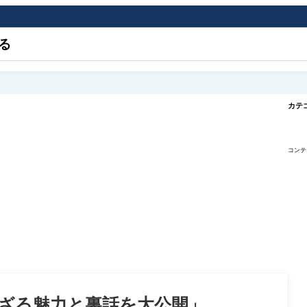
る
カテ
コンテ
ざる魅力と裏話を大公開」