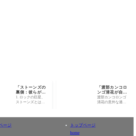
「ストーンズの
「渡部カンコロ
裏側：彼らが語
ンゴ清花が自民
らなかった50年
党に挑戦！意外
1. ロックの巨星、
渡部カンコロンゴ
の秘密とは？」
な過去と未来の
ストーンズとは？
清花の意外な過去
ビジョンと
ザ・ローリング・
渡部カンコロンゴ
は？」
ストーンズは、196
清花という名前を
2年に誕生したイギ
耳にしたとき、何
リスのロックバン
か特別なストーリ
ページ
トップページ
ドであり、数々の
ーがあるかもしれ
名曲を
ないと
home