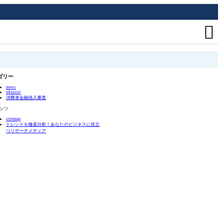

ゴリー
news
okiniiri
消費者金融借入審査
ンツ
sitemap
トレンドを徹底分析！あなたのビジネスに役立
つリサーチメディア