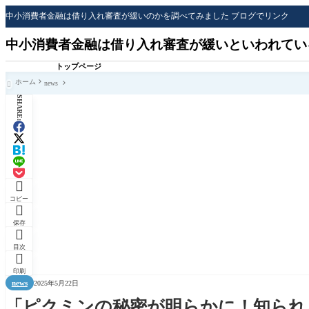
中小消費者金融は借り入れ審査が緩いのかを調べてみました ブログでリンク
中小消費者金融は借り入れ審査が緩いといわれてい
トップページ
ホーム
news

SHARE:

コピー

保存

目次

印刷
news
2025年5月22日
「ピクミンの秘密が明らかに！知られ