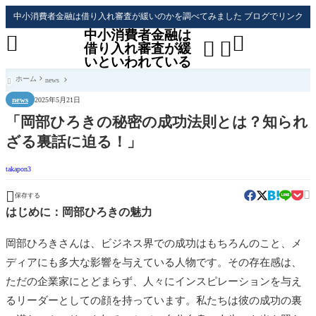
中小消費者金融は借り入れ審査が緩いのかを調べてみました ブログでリンク
中小消費者金融は




借り入れ審査が緩
いといわれている
ホーム
news

news
2025年5月21日
「岡部ひろきの秘密の成功法則とは？知られ
ざる裏話に迫る！」
takapon3


保存する
はじめに：岡部ひろきの魅力
岡部ひろきさんは、ビジネス界での成功はもちろんのこと、メ
ディアにも多大な影響を与えている人物です。その存在感は、
ただの企業家にとどまらず、人々にインスピレーションを与え
るリーダーとしての顔を持っています。私たちは彼の成功の裏