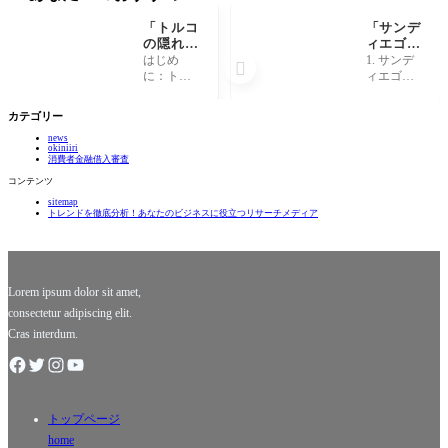
「トルコ
「サンデ
の隠れた
ィエゴ地
美食！絶
震の裏
はじめ
1. サンデ

対に試す
側：知ら
に：トル
ィエゴ地
べき意外
れざる真
コの美食
震の歴史
な料理5
実と驚愕
の魅力 ト
的背景 サ
カテゴリー
選」
の影
ルコと言
ンディエ
響！」
news
えば、何
ゴは、美
okiniiri
と言って
しい海岸
消費者金融借入審査
も多彩な
線や温暖
コンテンツ
美味しい
な気候が
sitemap
料理が魅
魅力の南
トレンドを徹底分析！あなたのビジネスに役立つリサーチメディア
力です！
カリフォ
ケバブや
ルニアの
ピデ、ド
都市で
ルマな
す。しか
ど、世界
し、この
Lorem ipsum dolor sit amet,
中
consectetur adipiscing elit.
Cras interdum.
トップページ
home