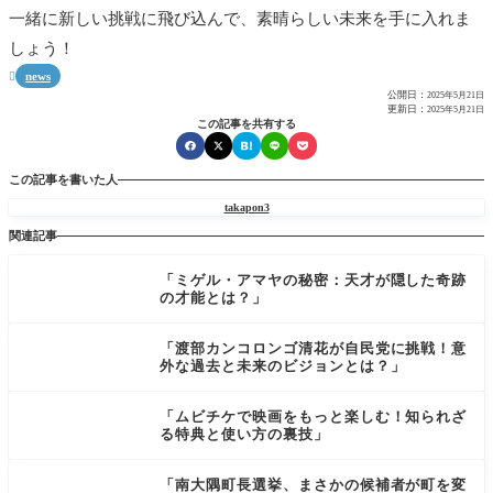
一緒に新しい挑戦に飛び込んで、素晴らしい未来を手に入れま
しょう！
news

公開日：
2025年5月21日
更新日：
2025年5月21日
この記事を共有する
この記事を書いた人
takapon3
関連記事
「ミゲル・アマヤの秘密：天才が隠した奇跡
の才能とは？」
「渡部カンコロンゴ清花が自民党に挑戦！意
外な過去と未来のビジョンとは？」
「ムビチケで映画をもっと楽しむ！知られざ
る特典と使い方の裏技」
「南大隅町長選挙、まさかの候補者が町を変