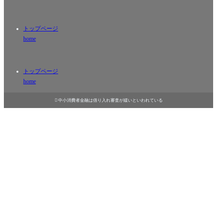
トップページ
home
トップページ
home

中小消費者金融は借り入れ審査が緩いといわれている