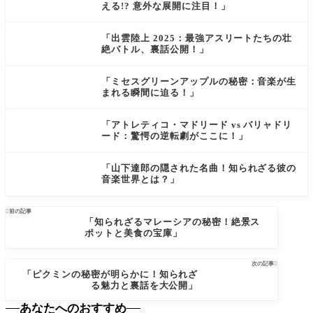
える!? 意外な展開に注目！」
「出雲陸上 2025：最強アスリートたちの壮
絶バトル、裏話公開！」
「ミセスグリーンアップルの秘密：音楽が生
まれる瞬間に迫る！」
「アトレティコ・マドリード vs バリャドリ
ード：驚愕の逆転劇がここに！」
「山下達郎の隠された名曲！知られざる彼の
音楽世界とは？」

前の記事
「知られざるマレーシアの秘密！絶景ス
ポットと美食の宝庫」
次の記事

「ピクミンの秘密が明らかに！知られざ
る魅力と裏話を大公開」
あなたへのおすすめ