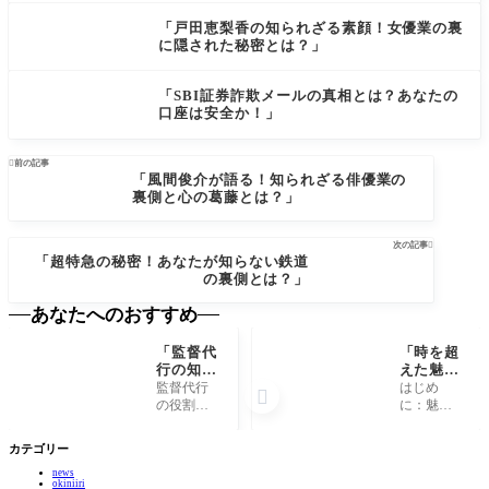
「戸田恵梨香の知られざる素顔！女優業の裏
に隠された秘密とは？」
「SBI証券詐欺メールの真相とは？あなたの
口座は安全か！」

前の記事
「風間俊介が語る！知られざる俳優業の
裏側と心の葛藤とは？」
次の記事

「超特急の秘密！あなたが知らない鉄道
の裏側とは？」
あなたへのおすすめ
「監督代
「時を超
行の知ら
えた魅
れざる裏
力！『タ
監督代行
はじめ

側！成功
イムレ
の役割と
に：魅力
を掴むた
ス』が教
は？ 監督
的な「タ
めの秘密
える不変
代行は、
イムレ
カテゴリー
とは？」
の美しさ
スポーツ
ス」の世
とは？」
news
チームに
界 「タイ
okiniiri