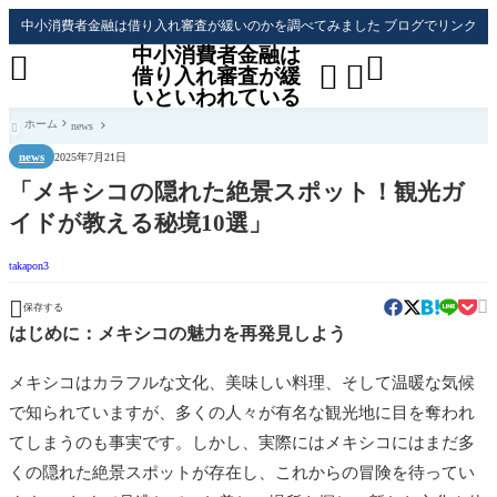
中小消費者金融は借り入れ審査が緩いのかを調べてみました ブログでリンク
中小消費者金融は




借り入れ審査が緩
いといわれている
ホーム
news

news
2025年7月21日
「メキシコの隠れた絶景スポット！観光ガ
イドが教える秘境10選」
takapon3


保存する
はじめに：メキシコの魅力を再発見しよう
メキシコはカラフルな文化、美味しい料理、そして温暖な気候
で知られていますが、多くの人々が有名な観光地に目を奪われ
てしまうのも事実です。しかし、実際にはメキシコにはまだ多
くの隠れた絶景スポットが存在し、これからの冒険を待ってい