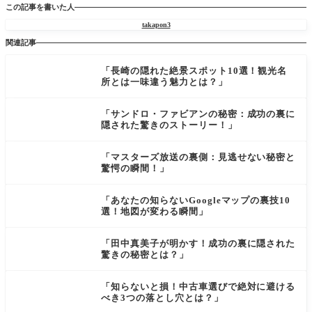
この記事を書いた人
takapon3
関連記事
「長崎の隠れた絶景スポット10選！観光名
所とは一味違う魅力とは？」
「サンドロ・ファビアンの秘密：成功の裏に
隠された驚きのストーリー！」
「マスターズ放送の裏側：見逃せない秘密と
驚愕の瞬間！」
「あなたの知らないGoogleマップの裏技10
選！地図が変わる瞬間」
「田中真美子が明かす！成功の裏に隠された
驚きの秘密とは？」
「知らないと損！中古車選びで絶対に避ける
べき3つの落とし穴とは？」