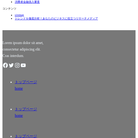
おいて非
ムレス」
消費者金融借入審査
常に重要
という言
コンテンツ
な役割を
葉には、
sitemap
果たしま
時代を超
トレンドを徹底分析！あなたのビジネスに役立つリサーチメディア
す。特定
えて色あ
の事情で
せない美
本来の監
しさや価
督が不在
値がある
の際、
ことを示
Lorem ipsum dolor sit amet,
唆
consectetur adipiscing elit.
Cras interdum.
トップページ
home
トップページ
home
トップページ