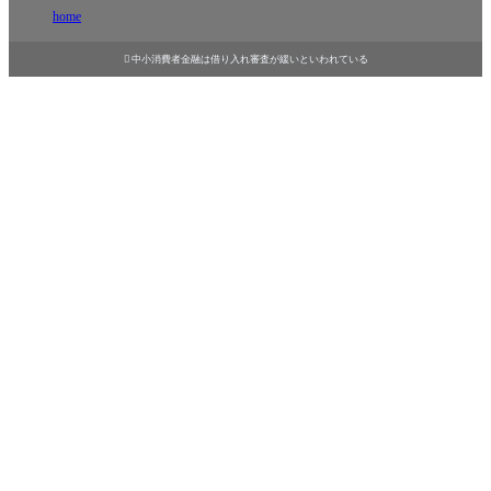
home

中小消費者金融は借り入れ審査が緩いといわれている