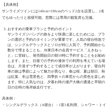
【具体例】
サンライズツインには140cm×190cmのベッド2台を設置し、2名
でもゆったりと就寝可能。窓際には専用の観覧席も完備。
おすすめの乗車プランと予約のポイント
サンライズジパングの旅をより快適に楽しむためには、プラ
ンの選択と予約のタイミングが重要です。人気の寝台特急で
は、シングルデラックスとソロが特に人気で、予約開始から
数分で埋まることも。JR東日本の会員サービス「えきねっ
と」に登録し、発売開始日の朝10時に予約することをお勧め
します。また、往復での予約や連休での利用を考えている場
合は、片道ずつ予約することで成功率が上がります。寝台列
車の旅は季節によって魅力が異なり、春は桜、夏は朝日、秋
は紅葉、冬は雪景色と、四季折々の車窓からの景色を楽しめ
ます。特に人気なのは、夕暮れ時の瀬戸大橋の通過と早朝の
日の出時の海岸線走行です。
具体例：
・シングルデラックス（A寝台）：1室1名利用、シャワー・トイ