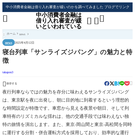
中小消費者金融は借り入れ審査が緩いのかを調べてみました ブログでリンク
中小消費者金融は




借り入れ審査が緩
いといわれている
ホーム
news

news
2025年4月12日
寝台列車「サンライズジパング」の魅力と特
徴
takapon3


保存する
夜行列車ならではの魅力を存分に味わえるサンライズジパング
は、東京駅を夜に出発し、朝に目的地に到着するという理想的
な時間設定が特徴です。車窓から見える夜景や朝日、そして列
車特有のリズミカルな揺れは、他の交通手段では味わえない独
特の旅情を演出します。また、東京-岡山間と東京-高松間を同時
に運行する分割・併合運転方式を採用しており、効率的な運行