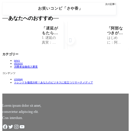
次の記事

お笑いコンビ「さや香」
あなたへのおすすめ
「遅延が
「阿部な
もたらす
つきが語
意外なメ
る！知ら
1. 遅延の
はじめ

リットと
れざる裏
真実：時
に：阿部
は？人生
話と意外
間の流れ
なつきと
を変える
な人生の
を再考す
は誰か？
カテゴリー
時間感覚
転機と
る 私たち
阿部なつ
の秘密」
は？」
news
の生活に
きさん
okiniiri
は、忙し
は、今や
消費者金融借入審査
さと効率
多くのフ
コンテンツ
性が常に
ァンに愛
sitemap
付きまと
されるタ
トレンドを徹底分析！あなたのビジネスに役立つリサーチメディア
っていま
レントで
す。それ
あり、女
故に、何
優、声優
事も時間
としても
通りに
活躍して
Lorem ipsum dolor sit amet,
い
consectetur adipiscing elit.
Cras interdum.