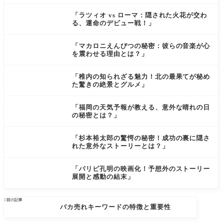
「ラツィオ vs ローマ：隠された火花が交わ
る、運命のデビュー戦！」
「マカロニえんぴつの秘密：彼らの音楽が心
を震わせる理由とは？」
「稚内の知られざる魅力！北の最果てが秘め
た驚きの絶景とグルメ」
「福岡の天気予報が教える、意外な晴れの日
の秘密とは？」
「杉本裕太郎の驚愕の秘密！成功の裏に隠さ
れた意外なストーリーとは？」
「パリピ孔明の映画化！予想外のストーリー
展開と感動の結末」

前の記事
バカ売れキーワードの特徴と重要性