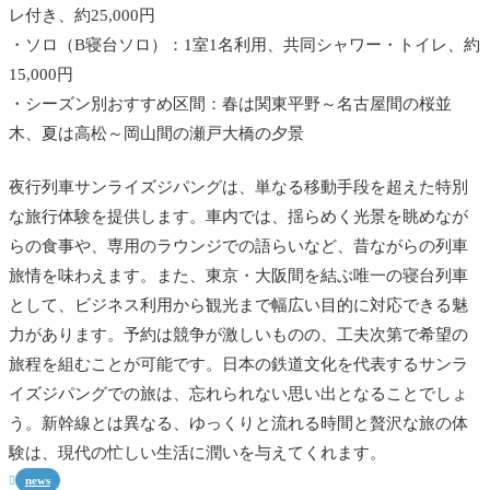
レ付き、約25,000円
・ソロ（B寝台ソロ）：1室1名利用、共同シャワー・トイレ、約
15,000円
・シーズン別おすすめ区間：春は関東平野～名古屋間の桜並
木、夏は高松～岡山間の瀬戸大橋の夕景
夜行列車サンライズジパングは、単なる移動手段を超えた特別
な旅行体験を提供します。車内では、揺らめく光景を眺めなが
らの食事や、専用のラウンジでの語らいなど、昔ながらの列車
旅情を味わえます。また、東京・大阪間を結ぶ唯一の寝台列車
として、ビジネス利用から観光まで幅広い目的に対応できる魅
力があります。予約は競争が激しいものの、工夫次第で希望の
旅程を組むことが可能です。日本の鉄道文化を代表するサンラ
イズジパングでの旅は、忘れられない思い出となることでしょ
う。新幹線とは異なる、ゆっくりと流れる時間と贅沢な旅の体
験は、現代の忙しい生活に潤いを与えてくれます。
news
