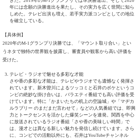
きた。2019年のM-1グランプリでは準決勝進出、そして2020
年には念願の決勝進出を果たし、その実力を広く世間に知ら
しめた。テレビ出演も増え、若手実力派コンビとしての地位
を確立している。
【具体例】
2020年のM-1グランプリ決勝では、「マウント取り合い」とい
うネタで独特の世界観を披露し、審査員や観客から高い評価を
受けた。
テレビ・ラジオで魅せる多彩な才能
さや香の多彩な才能は、テレビやラジオでも遺憾なく発揮さ
れています。新木曽川によるツッコミと石井のボケというコ
ンビの絶妙な掛け合いは、バラエティ番組でも高い評価を受
けています。特に「かまいたちの机上の空論城」や「マヂカ
ルラブリー のまだまだ言わせて」などの人気番組では、即興
力とトークセンスを活かした爆笑シーンを連発。関西を中心
に放送されているラジオ番組「さや香の美味しい時間」で
は、漫才とは異なる新しい魅力を発信し続けています。さら
に、コンビでの活動以外にも、石井はYouTubeチャンネル