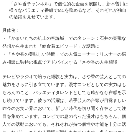
「さや香チャンネル」で個性的な企画を展開し、新木曽川は
様々なバラエティ番組でMCを務めるなど、それぞれが独自
の活躍を見せています。
具体例：
・「かまいたちの机上の空論城」での名シーン：石井の突飛な
発想から生まれた「給食着エピソード」が話題に
・「さや香の美味しい時間」での人気コーナー：リスナーの悩
み相談に独特の視点でアドバイスする「さや香の人生相談」
テレビやラジオで培った経験と実力は、さや香の芸人としての
魅力をさらに引き立てています。漫才コンビとしての実力はも
ちろんのこと、バラエティタレントとしても確かな存在感を示
し続けています。彼らの活躍は、若手芸人の台頭が目覚ましい
昨今のお笑い界において、新しい時代を切り開く存在として注
目を集めています。コンビでの息の合った漫才はもちろん、個
人での活動においても、それぞれが持つ個性や才能を十分に活