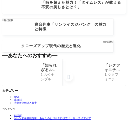
「時を超えた魅力！『タイムレス』が教える
不変の美しさとは？」

前の記事
寝台列車「サンライズジパング」の魅力
と特徴
次の記事

クローズアップ現代の歴史と進化
あなたへのおすすめ
「知られ
「シクフ
ざるルク
ォニチッ
センブル
プスの秘
1. ルクセ
1. シクフ

クの秘
密：あな
ンブルク
ォニチッ
密！世界
たの味覚
とはどん
プスとは
一小さな
を変える
な国か？
何か？ シ
カテゴリー
大国の魅
新感覚ス
ルクセン
クフォニ
力と
ナックと
news
ブルク
チップ
okiniiri
は？」
は？」
は、面積
ス、その
消費者金融借入審査
が約2,586
名を聞い
コンテンツ
平方キロ
たことが
sitemap
メートル
あるでし
トレンドを徹底分析！あなたのビジネスに役立つリサーチメディア
と、世界
ょうか？
で2番目に
この新感