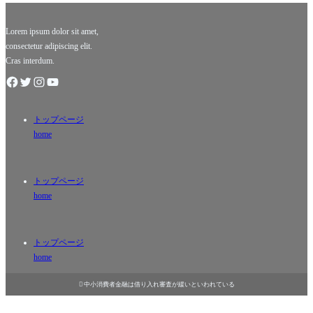
小さな国
覚スナッ
です。し
クは、単
かし、そ
なるポテ
Lorem ipsum dolor sit amet,
consectetur adipiscing elit.
Cras interdum.
トップページ
home
トップページ
home
トップページ
home

中小消費者金融は借り入れ審査が緩いといわれている