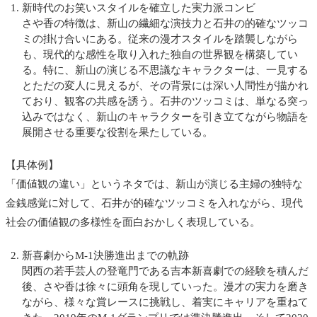
新時代のお笑いスタイルを確立した実力派コンビ
さや香の特徴は、新山の繊細な演技力と石井の的確なツッコ
ミの掛け合いにある。従来の漫才スタイルを踏襲しながら
も、現代的な感性を取り入れた独自の世界観を構築してい
る。特に、新山の演じる不思議なキャラクターは、一見する
とただの変人に見えるが、その背景には深い人間性が描かれ
ており、観客の共感を誘う。石井のツッコミは、単なる突っ
込みではなく、新山のキャラクターを引き立てながら物語を
展開させる重要な役割を果たしている。
【具体例】
「価値観の違い」というネタでは、新山が演じる主婦の独特な
金銭感覚に対して、石井が的確なツッコミを入れながら、現代
社会の価値観の多様性を面白おかしく表現している。
新喜劇からM-1決勝進出までの軌跡
関西の若手芸人の登竜門である吉本新喜劇での経験を積んだ
後、さや香は徐々に頭角を現していった。漫才の実力を磨き
ながら、様々な賞レースに挑戦し、着実にキャリアを重ねて