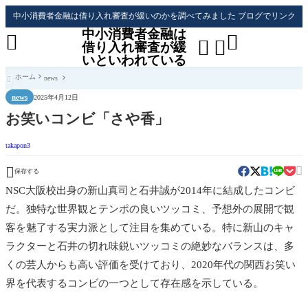
中小消費者金融は借り入れ審査が緩いのかを調べてみました ブログでリンク
中小消費者金融は




借り入れ審査が緩
いといわれている
ホーム
news

news
2025年4月12日
お笑いコンビ「さや香」
takapon3


保存する
NSC大阪校出身の新山真司と石井誠が2014年に結成したコンビ
だ。独特な世界観とテンポの良いツッコミ、予想外の展開で観
客を魅了する実力派として注目を集めている。特に新山のキャ
ラクターと石井の切れ味鋭いツッコミの絶妙なバランスは、多
くの芸人からも高い評価を受けており、2020年代の関西お笑い
界を代表するコンビの一つとして存在感を示している。