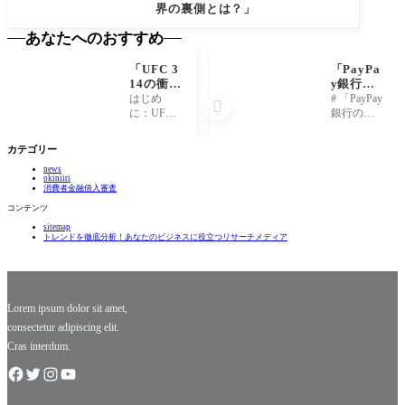
界の裏側とは？」
あなたへのおすすめ
「UFC 3
「PayPa
14の衝
y銀行の
撃！世界
裏側に潜
はじめ
# 「PayPay

を揺るが
む10の驚
に：UFC 3
銀行の裏
す試合結
き！あな
14の魅力
側に潜む1
果と裏話
たの知ら
UFC 314
0の驚き！
カテゴリー
に迫
ない新常
は、格闘
あなたの
る！」
識と
news
技ファン
知らない
okiniiri
は？」
にとって
新常識と
消費者金融借入審査
まさに待
は？」 ##
コンテンツ
ちに待っ
1. PayPay
sitemap
た瞬間で
銀行とは
トレンドを徹底分析！あなたのビジネスに役立つリサーチメディア
した！リ
何か？そ
ング上で
の魅力に
繰り広げ
迫る PayPa
られる選
y銀行は、
手たちの
日本のデ
Lorem ipsum dolor sit amet,
真剣勝
consectetur adipiscing elit.
Cras interdum.