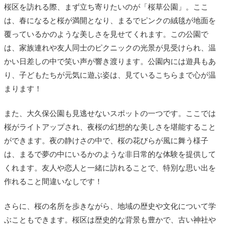
桜区を訪れる際、まず立ち寄りたいのが「桜草公園」。ここ
は、春になると桜が満開となり、まるでピンクの絨毯が地面を
覆っているかのような美しさを見せてくれます。この公園で
は、家族連れや友人同士のピクニックの光景が見受けられ、温
かい日差しの中で笑い声が響き渡ります。公園内には遊具もあ
り、子どもたちが元気に遊ぶ姿は、見ているこちらまで心が温
まります！
また、大久保公園も見逃せないスポットの一つです。ここでは
桜がライトアップされ、夜桜の幻想的な美しさを堪能すること
ができます。夜の静けさの中で、桜の花びらが風に舞う様子
は、まるで夢の中にいるかのような非日常的な体験を提供して
くれます。友人や恋人と一緒に訪れることで、特別な思い出を
作れること間違いなしです！
さらに、桜の名所を歩きながら、地域の歴史や文化について学
ぶこともできます。桜区は歴史的な背景も豊かで、古い神社や