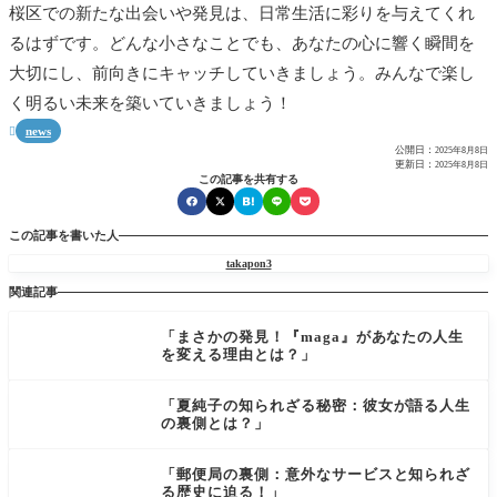
桜区での新たな出会いや発見は、日常生活に彩りを与えてくれ
るはずです。どんな小さなことでも、あなたの心に響く瞬間を
大切にし、前向きにキャッチしていきましょう。みんなで楽し
く明るい未来を築いていきましょう！
news

公開日：
2025年8月8日
更新日：
2025年8月8日
この記事を共有する
この記事を書いた人
takapon3
関連記事
「まさかの発見！『maga』があなたの人生
を変える理由とは？」
「夏純子の知られざる秘密：彼女が語る人生
の裏側とは？」
「郵便局の裏側：意外なサービスと知られざ
る歴史に迫る！」