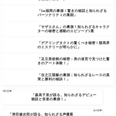
「fm福岡の裏側！驚きの秘話と知られざる
パーソナリティの素顔」
「サザエさん」の裏側！知られざるキャラク
ターの秘密と感動のエピソード5選
「デアリングタクトの驚くべき秘密！競馬界
のミステリーが明らかに」
「足立美術館の秘密：美の迷宮で見つけた驚
きのアート体験！」
「住之江競艇の裏側：知られざるレースの真
実と勝利の秘訣！」

前の記事
「森高千里が語る、知られざるデビュー
秘話と音楽の裏側！」
次の記事

「津田健次郎が語る、知られざる声優業