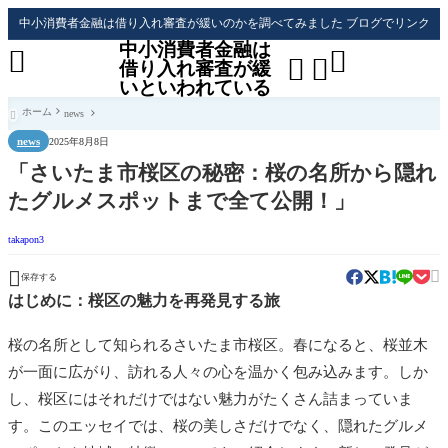
中小消費者金融は借り入れ審査が緩いのかを調べてみました ブログでリンク
中小消費者金融は




借り入れ審査が緩
いといわれている
ホーム
news

news
2025年8月8日
「さいたま市桜区の秘密：桜の名所から隠れ
たグルメスポットまで全て公開！」
takapon3


保存する
はじめに：桜区の魅力を再発見する旅
桜の名所として知られるさいたま市桜区。春になると、桜並木
が一面に広がり、訪れる人々の心を温かく包み込みます。しか
し、桜区にはそれだけではない魅力がたくさん詰まっていま
す。このエッセイでは、桜の美しさだけでなく、隠れたグルメ