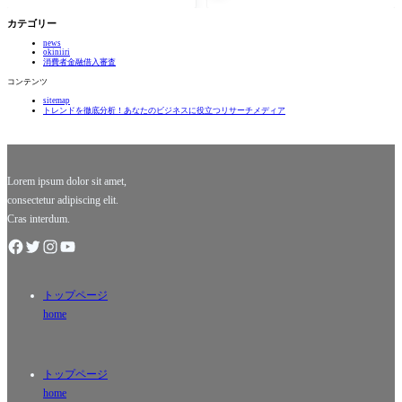
さと驚き
ゃない、
は？ 春の
コの魅力
の栄養効
夏に楽し
到来を告
を再発見
カテゴリー
果！」
む隠れた
げる菜の
ニセコと
魅力と
news
花は、鮮
いえば、
okiniiri
は？」
やかな黄
冬のスキ
消費者金融借入審査
色の花び
ーリゾー
コンテンツ
らが風に
トとして
sitemap
揺れる姿
幅広く知
トレンドを徹底分析！あなたのビジネスに役立つリサーチメディア
で、私た
られてい
ちを毎年
ますが、
楽しませ
実はその
てくれま
魅力は四
す。この
季折々に
Lorem ipsum dolor sit amet,
consectetur adipiscing elit.
Cras interdum.
トップページ
home
トップページ
home