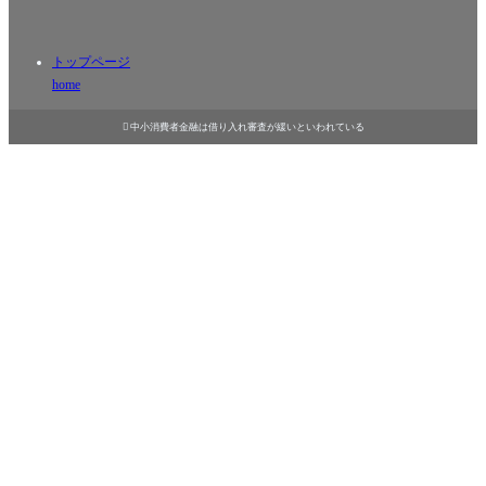
トップページ
home

中小消費者金融は借り入れ審査が緩いといわれている