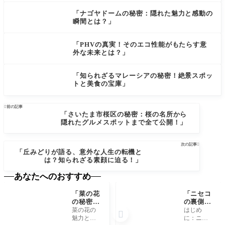
「ナゴヤドームの秘密：隠れた魅力と感動の
瞬間とは？」
「PHVの真実！そのエコ性能がもたらす意
外な未来とは？」
「知られざるマレーシアの秘密！絶景スポッ
トと美食の宝庫」

前の記事
「さいたま市桜区の秘密：桜の名所から
隠れたグルメスポットまで全て公開！」
次の記事

「丘みどりが語る、意外な人生の転機と
は？知られざる素顔に迫る！」
あなたへのおすすめ
「菜の花
「ニセコ
の秘密：
の裏側：
知られざ
冬のスキ
菜の花の
はじめ

る美味し
ーだけじ
魅力と
に：ニセ