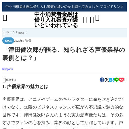
中小消費者金融は借り入れ審査が緩いのかを調べてみました ブログでリンク
中小消費者金融は




借り入れ審査が緩
いといわれている
ホーム
news

news
2025年8月9日
「津田健次郎が語る、知られざる声優業界の
裏側とは？」
takapon3


保存する
1. 声優業界の魅力とは
声優業界は、アニメやゲームのキャラクターに命を吹き込むだ
けでなく、無限のビジネスチャンスが広がる不思議で魅力的な
世界です。津田健次郎さんのような実力派声優たちは、その多
才さでファンの心を掴み、業界の顔として活躍しています。声