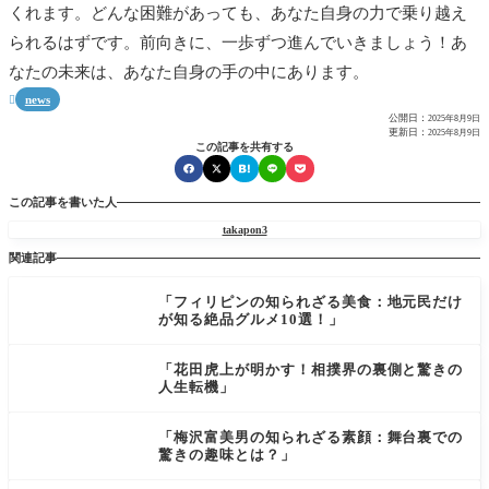
くれます。どんな困難があっても、あなた自身の力で乗り越え
られるはずです。前向きに、一歩ずつ進んでいきましょう！あ
なたの未来は、あなた自身の手の中にあります。
news

公開日：
2025年8月9日
更新日：
2025年8月9日
この記事を共有する
この記事を書いた人
takapon3
関連記事
「フィリピンの知られざる美食：地元民だけ
が知る絶品グルメ10選！」
「花田虎上が明かす！相撲界の裏側と驚きの
人生転機」
「梅沢富美男の知られざる素顔：舞台裏での
驚きの趣味とは？」