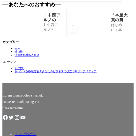
あなたへのおすすめ
「中西ア
「本屋大
ルノの意
賞の裏
外な一
側：受賞
1. 中西ア
はじめ

面！知ら
作に隠さ
ルノの第
に：本屋
れざる魅
れた驚き
一印象 中
大賞の魅
力と秘密
の秘密と
西アルノ
力 本屋大
カテゴリー
に迫る」
は？」
といえ
賞は日本
news
ば、誰も
の文学界
okiniiri
が思わず
における
消費者金融借入審査
笑顔にな
華やかな
コンテンツ
ってしま
イベント
sitemap
う明るい
であり、
トレンドを徹底分析！あなたのビジネスに役立つリサーチメディア
キャラク
多くの読
ターが印
者や書店
象的で
員が参加
す。彼女
し、彼ら
の登場シ
の愛する
Lorem ipsum dolor sit amet,
ー
consectetur adipiscing elit.
Cras interdum.
トップページ