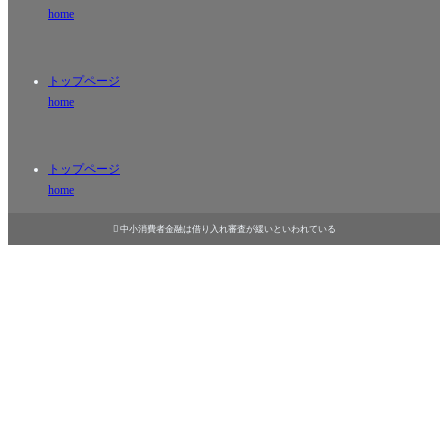
home
トップページ
home
トップページ
home

中小消費者金融は借り入れ審査が緩いといわれている