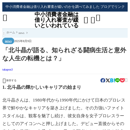
中小消費者金融は借り入れ審査が緩いのかを調べてみました ブログでリンク
中小消費者金融は




借り入れ審査が緩
いといわれている
ホーム
news

news
2025年8月9日
「北斗晶が語る、知られざる闘病生活と意外
な人生の転機とは？」
takapon3


保存する
1. 北斗晶の輝かしいキャリアの始まり
北斗晶さんは、1980年代から1990年代にかけて日本のプロレス
界で鮮やかなキャリアを築き上げました。その力強いファイト
スタイルは、観客を魅了し続け、彼女自身を女子プロレスラー
としてのアイコンへと押し上げました。デビュー直後からその