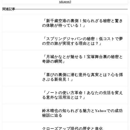
takapon3
関連記事
「新千歳空港の裏側！知られざる秘密と驚き
の体験が待っている！」
「スプリングジャパンの秘密：低コストで夢
の空の旅が実現する理由とは？」
「月城かなとが魅せる！宝塚舞台裏の秘密と
奇跡の瞬間」
「喜びの裏側に潜む意外な真実とは？心を揺
さぶる新発見！」
「ノートの使い方革命！あなたの生活を変え
る意外な活用法とは？」
鈴木晴也の知られざる魅力とYahooでの成功
秘話に迫る
クローズアップ現代の歴史と進化