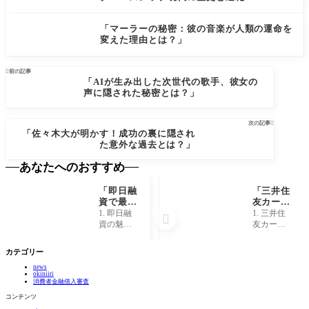
「マーラーの秘密：彼の音楽が人類の運命を
変えた理由とは？」

前の記事
「AIが生み出した次世代の歌手、彼女の
声に隠された秘密とは？」
次の記事

「佐々木大が明かす！成功の裏に隠され
た意外な過去とは？」
あなたへのおすすめ
「即日融
「三井住
資で最大
友カード
50万円！
の即日融
1. 即日融
1. 三井住

あなたも
資、実は
資の魅力
友カード
知らない
こんな秘
とは？ 即
の即日融
裏技と
密があっ
日融資
資とは？
カテゴリー
は？」
た！」
は、今や
三井住友
news
多忙な現
カードが
okiniiri
代人にと
提供する
消費者金融借入審査
って欠か
即日融資
コンテンツ
せない資
は、まさ