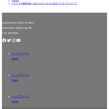
sitemap
金調達手
に急な資
トレンドを徹底分析！あなたのビジネスに役立つリサーチメディア
段となっ
金ニーズ
ていま
に応える
す。急な
ための心
出費や思
強い味方
わぬトラ
です！
Lorem ipsum dolor sit amet,
ブ
consectetur adipiscing elit.
Cras interdum.
トップページ
home
トップページ
home
トップページ
home