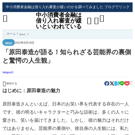
中小消費者金融は借り入れ審査が緩いのかを調べてみました ブログでリンク
中小消費者金融は




借り入れ審査が緩
いといわれている
ホーム
news

news
2025年8月10日
「原田泰造が語る！知られざる芸能界の裏側
と驚愕の人生観」
takapon3


保存する
はじめに：原田泰造の魅力
原田泰造さんといえば、日本のお笑い界を代表する存在の一人
です。彼の明るいキャラクターと巧みな話術は、多くの人々に
愛され、笑いを届けてきました。しかし、彼の魅力はそれだけ
ではありません。芸能界の裏側や、彼自身の人生観には、私た